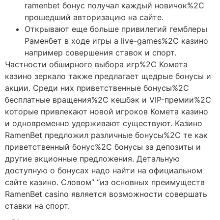
ramenbet бонус получал каждый новичок%2C
прошедший авторизацию на сайте.
Открывают еще больше привилегий гемблеры
Раменбет в ходе игры а live-games%2C казино
например совершения ставок и спорт.
Частности обширного выбора игр%2C Комета
казино зеркало также предлагает щедрые бонусы и
акции. Среди них приветственные бонусы%2C
бесплатные вращения%2C кешбэк и VIP-премии%2C
которые привлекают новой игроков Комета казино
и одновременно удерживают существуют. Казино
RamenBet предложил различные бонусы%2C те как
приветственный бонус%2C бонусы за депозиты и
другие акционные предложения. Детальную
доступную о бонусах надо найти на официальном
сайте казино. Словом” “из основных преимуществ
RamenBet casino является возможности совершать
ставки на спорт.