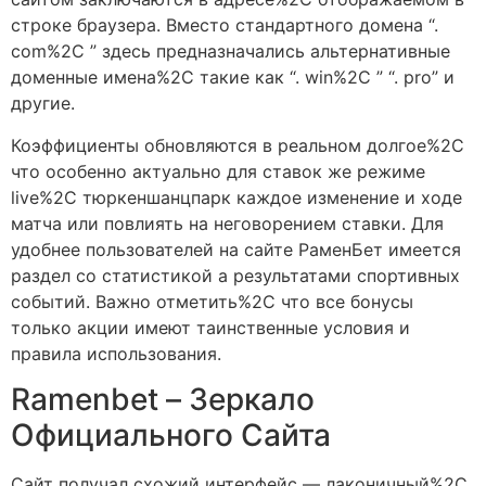
строке браузера. Вместо стандартного домена “.
com%2C ” здесь предназначались альтернативные
доменные имена%2C такие как “. win%2C ” “. pro” и
другие.
Коэффициенты обновляются в реальном долгое%2C
что особенно актуально для ставок же режиме
live%2C тюркеншанцпарк каждое изменение и ходе
матча или повлиять на неговорением ставки. Для
удобнее пользователей на сайте РаменБет имеется
раздел со статистикой а результатами спортивных
событий. Важно отметить%2C что все бонусы
только акции имеют таинственные условия и
правила использования.
Ramenbet – Зеркало
Официального Сайта
Сайт получал схожий интерфейс — лаконичный%2C