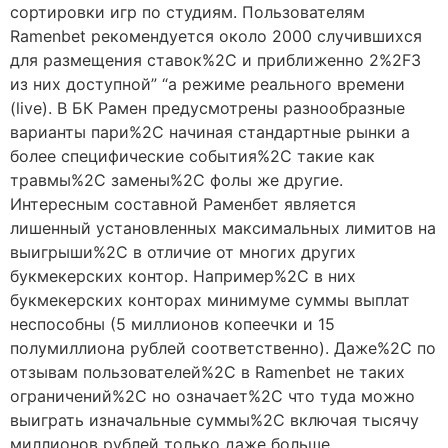
сортировки игр по студиям. Пользователям
Ramenbet рекомендуется около 2000 случившихся
для размещения ставок%2C и приближенно 2%2F3
из них доступной” “а режиме реального времени
(live). В БК Рамен предусмотрены разнообразные
варианты пари%2C начиная стандартные рынки а
более специфические события%2C такие как
травмы%2C замены%2C фолы же другие.
Интересным составной Раменбет является
лишенный установленных максимальных лимитов на
выигрыши%2C в отличие от многих других
букмекерских контор. Например%2C в них
букмекерских конторах минимуме суммы выплат
неспособны (5 миллионов копеечки и 15
полумиллиона рублей соответственно). Даже%2C по
отзывам пользователей%2C в Ramenbet не таких
ограничений%2C но означает%2C что туда можно
выиграть изначальные суммы%2C включая тысячу
миллионов рублей только даже больше.