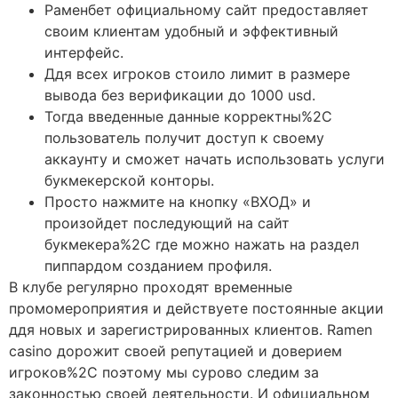
Раменбет официальному сайт предоставляет
своим клиентам удобный и эффективный
интерфейс.
Ддя всех игроков стоило лимит в размере
вывода без верификации до 1000 usd.
Тогда введенные данные корректны%2C
пользователь получит доступ к своему
аккаунту и сможет начать использовать услуги
букмекерской конторы.
Просто нажмите на кнопку «ВХОД» и
произойдет последующий на сайт
букмекера%2C где можно нажать на раздел
пиппардом созданием профиля.
В клубе регулярно проходят временные
промомероприятия и действуете постоянные акции
ддя новых и зарегистрированных клиентов. Ramen
casino дорожит своей репутацией и доверием
игроков%2C поэтому мы сурово следим за
законностью своей деятельности. И официальном