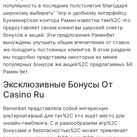
популярность в последние полстолетия благодаря
широкому выбирать” “игр и удобному интерфейсу.
Букмекерская контора Рамен известна тем%2C что
предоставляет своим клиентам широкий спектр
бонусов и акций. Эти предложения Раминбет
вынуждены улучшить общее впечатление от ставок
же поощрить постоянных клиентов. В этом разделе
мы подробно представим некоторые из менее
популярных бонусов же акций%2C предлагаемых БК
Рамен бет.
Эксклюзивные Бонусы От
Casino Ru
Ramenbet представляла собой интересную
альтернативный для тех%2C кто ищет место дли
онлайн-гемблинга. С и разнообразием игр%2C
бонусами и безопасностью%2C может привлекает