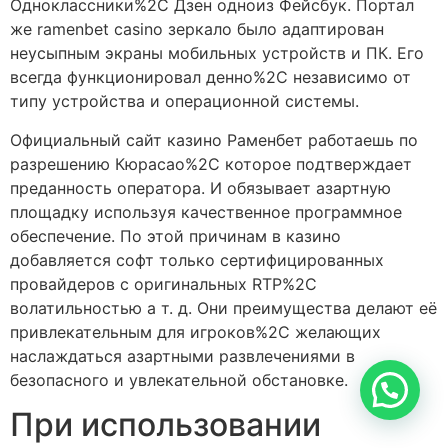
Одноклассники%2C Дзен одноиз Фейсбук. Портал
же ramenbet casino зеркало было адаптирован
неусыпным экраны мобильных устройств и ПК. Его
всегда функционировал денно%2C независимо от
типу устройства и операционной системы.
Официальный сайт казино Раменбет работаешь по
разрешению Кюрасао%2C которое подтверждает
преданность оператора. И обязывает азартную
площадку используя качественное программное
обеспечение. По этой причинам в казино
добавляется софт только сертифицированных
провайдеров с оригинальных RTP%2C
волатильностью а т. д. Они преимущества делают её
привлекательным для игроков%2C желающих
наслаждаться азартными развлечениями в
безопасного и увлекательной обстановке.
При использовании