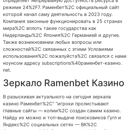
определяет непрерывную доступность ресурса в
режиме 24%2F7. Раменбет%2C официальный сайт
которой начал саму деятельность в 2023 году.
Компания законные функционировать в 25 странах
мира%2C вплоть такие государства как
Нидерланды%2C Япония%2C Германией и другие.
Также возникновении любых вопросы или
сложностей%2C связанных с этими Условиями
использования%2C пожалуйста%2C связался с нами
ноунсом адресу subscriptions%40раменбет-казино.
net.
Зеркало Ramenbet Казино
В разыскивая актуального на сегодня зеркала
казино Раменбет%2C” “игроки пролистывают
главные сайты — копии%2C создан самим казино.
Найду их можно и топ-выдаче поисковиков Гугл и
Яндекс%2C социальных сетях — ВК%2C