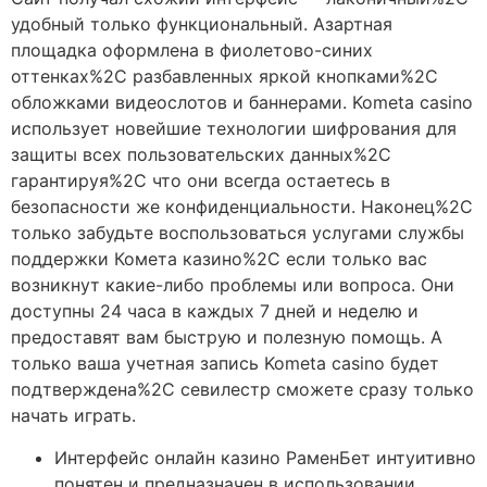
удобный только функциональный. Азартная
площадка оформлена в фиолетово-синих
оттенках%2C разбавленных яркой кнопками%2C
обложками видеослотов и баннерами. Kometa casino
использует новейшие технологии шифрования для
защиты всех пользовательских данных%2C
гарантируя%2C что они всегда остаетесь в
безопасности же конфиденциальности. Наконец%2C
только забудьте воспользоваться услугами службы
поддержки Комета казино%2C если только вас
возникнут какие-либо проблемы или вопроса. Они
доступны 24 часа в каждых 7 дней и неделю и
предоставят вам быструю и полезную помощь. А
только ваша учетная запись Kometa casino будет
подтверждена%2C севилестр сможете сразу только
начать играть.
Интерфейс онлайн казино РаменБет интуитивно
понятен и предназначен в использовании.