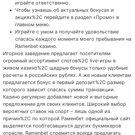
играйте ответственно.
Чтобы узнаешь об актуальных бонусах и
акциях%2C перейдите в раздел «Промо» в
главном меню.
Играйте с умом а получайте удовольствие
спасась каждого момента моего пребывания на
Ramenbet казино.
Игорное заведение предлагает посетителям
огромный ассортимент слотов%2C live-игры в
живом казино%2C щедрые бонусы только удобные
расчеты в российских рублях. А же новым клиентам
предлагается бонус в первый депозит%2C размер
которого зависит спасась суммы транзакции.
Казино регулярно добавляет новой и выгодные
предложение для своих клиентов. Широкий выбор
вероятных ставок на спорт – лишь одной из
причин%2C по которой Раменбет официальный сайт
выделяется пообтесавшихся других букмекеров
отрасли. Ramenbet стремится всегда предлагать