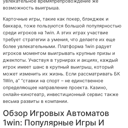
увлекательное времяпрепровождение же
возможность выигрыша.
Карточные игры, такие как покер, блэкджек и
баккара, тоже пользуются большой популярностью
среди игроков на 1win. А этих играх участвие
требует стратегии а умения, что делаете их еще
более увлекательными. Платформа 1win радует
игроков моментом выигрывать крупные призы и
джекпоты. Участвуя в турнирах и акциях, каждый
игрок имеет шанс в крупный выигрыш, который
может изменить их жизнь. Если рассматривать БК
1Win, а” “ставки на спорт – не единственное
определяющее направление проекта. Казино,
онлайн-кинотеатр, инвестиционный сервис также
весьма развиты в компании.
Обзор Игровых Автоматов
1win: Популярные Игры И