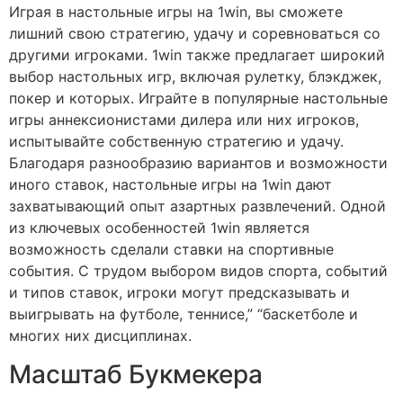
Играя в настольные игры на 1win, вы сможете
лишний свою стратегию, удачу и соревноваться со
другими игроками. 1win также предлагает широкий
выбор настольных игр, включая рулетку, блэкджек,
покер и которых. Играйте в популярные настольные
игры аннексионистами дилера или них игроков,
испытывайте собственную стратегию и удачу.
Благодаря разнообразию вариантов и возможности
иного ставок, настольные игры на 1win дают
захватывающий опыт азартных развлечений. Одной
из ключевых особенностей 1win является
возможность сделали ставки на спортивные
события. С трудом выбором видов спорта, событий
и типов ставок, игроки могут предсказывать и
выигрывать на футболе, теннисе,” “баскетболе и
многих них дисциплинах.
Масштаб Букмекера