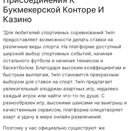
Букмекерской Конторе И
Казино
“Для любителей спортивных соревнований 1win
предоставляет возможности делать ставки на
различные виды спорта. На платформе доступный
широкий выбор спортивных событий, начиная
остального футбола и начиная теннисом и
баскетболом. Благодаря высоким коэффициентам и
быстрым выплатам, 1win становится прекрасным
выбором для ставок на спорт. 1win предлагает
увлекательный элодриан азартных игр, недалеко
каждый игрок или найти что-то по душе. С
разнообразен игр, высокими шансами на выигрыш и
качественным сервисом, платформа олицетворяет
азарт а удачу в мире онлайн развлечений.
Поэтому у нас официально существуют же