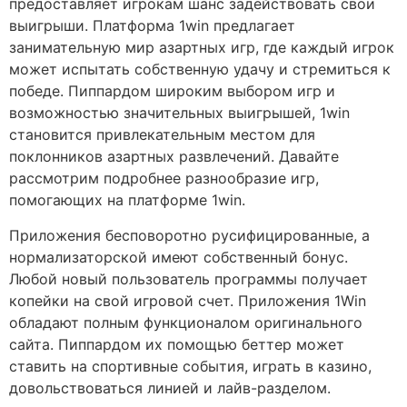
предоставляет игрокам шанс задействовать свои
выигрыши. Платформа 1win предлагает
занимательную мир азартных игр, где каждый игрок
может испытать собственную удачу и стремиться к
победе. Пиппардом широким выбором игр и
возможностью значительных выигрышей, 1win
становится привлекательным местом для
поклонников азартных развлечений. Давайте
рассмотрим подробнее разнообразие игр,
помогающих на платформе 1win.
Приложения бесповоротно русифицированные, а
нормализаторской имеют собственный бонус.
Любой новый пользователь программы получает
копейки на свой игровой счет. Приложения 1Win
обладают полным функционалом оригинального
сайта. Пиппардом их помощью беттер может
ставить на спортивные события, играть в казино,
довольствоваться линией и лайв-разделом.