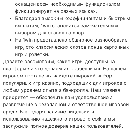
оснащен всем необходимым функционалом,
функционирует на разных языках.
Благодаря высоким коэффициентам и быстрым
выплатам, 1win становится замечательным
выбором для ставок на спорт.
На 1win представлено обширное разнообразие
игр, ото классических слотов конца карточных
игр и рулетки.
Давайте рассмотрим, какие игры доступны на
платформе и что делаем их особенными. На нашем
игровом портале вы найдете широкий выбор
популярных игр казино, подходящих дли игроков с
любым уровнем опыта а банкролла. Наш главная
приоритет — обеспечить вам удовольствие а
развлечение в безопасной и ответственной игровой
среде. Благодаря наличие лицензии и
использованию надежного игрового софта мы
заслужили полное доверие наших пользователей.