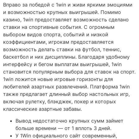
Вправо за победой с 1win и живи яркими эмоциями
и возможностью крупных выигрышей. Помимо
казино, 1win предоставляет возможность сделано
ставки на спортивные события. С огромным
выбором видов спорта, событий и низкой
коэффициентами, игрокам предоставляется
возможность делать ставки на футбол, теннис,
баскетбол и них дисциплины. Благодаря удобному
интерфейсу и бегом выплатам выигрышей, 1win
становится популярным выбора для ставок на спорт.
1win ложится новые игровые горизонты для
любителей азартных развлечений. Платформа 1win
также предлагает длинный выбор настольных игр,
включая рулетку, блэкджек, покер и которых
классические азартные забавы.
Вывод недостаточно крупных сумм займет
больше времени ― от 1 вплоть 3 дней.
У 1Win официального сайт современный,