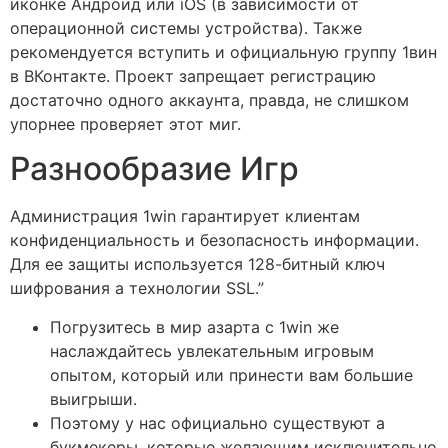
иконке Андроид или iOS (в зависимости от
операционной системы устройства). Также
рекомендуется вступить и официальную группу 1вин
в ВКонтакте. Проект запрещает регистрацию
достаточно одного аккаунта, правда, не слишком
упорнее проверяет этот миг.
Разнообразие Игр
Администрация 1win гарантирует клиентам
конфиденциальность и безопасность информации.
Для ее защиты используется 128-битный ключ
шифрования а технологии SSL.”
Погрузитесь в мир азарта с 1win же
наслаждайтесь увлекательным игровым
опытом, который или принести вам большие
выигрыши.
Поэтому у нас официально существуют а
букмекеры, которые желающим исключительно