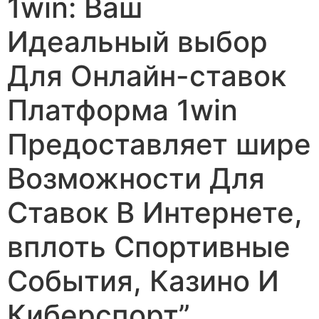
1win: Ваш
Идеальный выбор
Для Онлайн-ставок
Платформа 1win
Предоставляет шире
Возможности Для
Ставок В Интернете,
вплоть Спортивные
События, Казино И
Киберспорт”