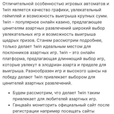
Отличительной особенностью игровых автоматов и
1win является качество графики, увлекательный
геймплей и возможность выигрыша крупных сумм.
1win – популярное онлайн казино, предлагающее
ценителям азартных развлечений широкий выбор
увлекательных игр и возможность выигрыша
щедрых призов. Станем рассмотрим подробнее,
только делает 1win идеальным местом для
поклонников азартных игр. 1win – это онлайн
платформа, предлагающая длиннющий выбор игр,
которые увлекут в элодриан азарта и пределе для
выигрыша. Разнообразен игр и высокого шансы на
победу делают 1win привлекает выбором для
ценителей азартных развлечений.
Будем рассмотрим, что делает 1win таким
привлекает для любителей азартных игр.
Ганцвайх мониторить официальный сайт после
регистрации например посещать сайты