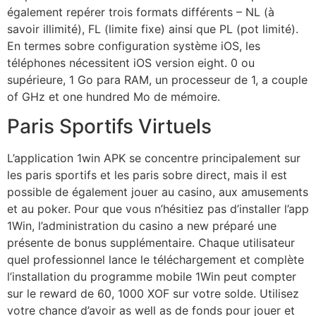
également repérer trois formats différents – NL (à
savoir illimité), FL (limite fixe) ainsi que PL (pot limité).
En termes sobre configuration système iOS, les
téléphones nécessitent iOS version eight. 0 ou
supérieure, 1 Go para RAM, un processeur de 1, a couple
of GHz et one hundred Mo de mémoire.
Paris Sportifs Virtuels
L’application 1win APK se concentre principalement sur
les paris sportifs et les paris sobre direct, mais il est
possible de également jouer au casino, aux amusements
et au poker. Pour que vous n’hésitiez pas d’installer l’app
1Win, l’administration du casino a new préparé une
présente de bonus supplémentaire. Chaque utilisateur
quel professionnel lance le téléchargement et complète
l’installation du programme mobile 1Win peut compter
sur le reward de 60, 1000 XOF sur votre solde. Utilisez
votre chance d’avoir as well as de fonds pour jouer et