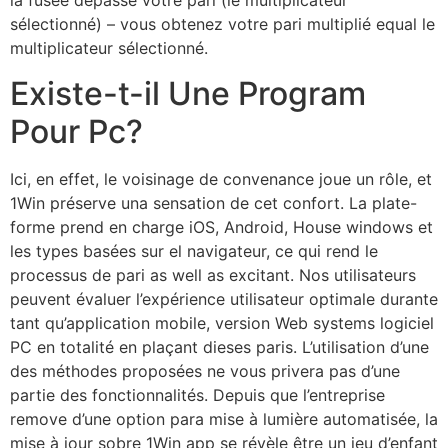
la fusée dépasse votre pari (le multiplicateur
sélectionné) – vous obtenez votre pari multiplié equal le
multiplicateur sélectionné.
Existe-t-il Une Program
Pour Pc?
Ici, en effet, le voisinage de convenance joue un rôle, et
1Win préserve una sensation de cet confort. La plate-
forme prend en charge iOS, Android, House windows et
les types basées sur el navigateur, ce qui rend le
processus de pari as well as excitant. Nos utilisateurs
peuvent évaluer l’expérience utilisateur optimale durante
tant qu’application mobile, version Web systems logiciel
PC en totalité en plaçant dieses paris. L’utilisation d’une
des méthodes proposées ne vous privera pas d’une
partie des fonctionnalités. Depuis que l’entreprise
remove d’une option para mise à lumière automatisée, la
mise à jour sobre 1Win app se révèle être un jeu d’enfant