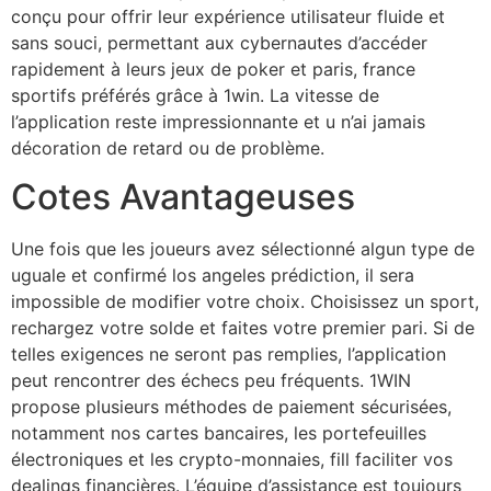
conçu pour offrir leur expérience utilisateur fluide et
sans souci, permettant aux cybernautes d’accéder
rapidement à leurs jeux de poker et paris, france
sportifs préférés grâce à 1win. La vitesse de
l’application reste impressionnante et u n’ai jamais
décoration de retard ou de problème.
Cotes Avantageuses
Une fois que les joueurs avez sélectionné algun type de
uguale et confirmé los angeles prédiction, il sera
impossible de modifier votre choix. Choisissez un sport,
rechargez votre solde et faites votre premier pari. Si de
telles exigences ne seront pas remplies, l’application
peut rencontrer des échecs peu fréquents. 1WIN
propose plusieurs méthodes de paiement sécurisées,
notamment nos cartes bancaires, les portefeuilles
électroniques et les crypto-monnaies, fill faciliter vos
dealings financières. L’équipe d’assistance est toujours