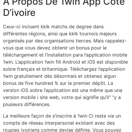
À Propos De 1win App Côte
D’ivoire
Ceux-ci incluent kklk matchs de degree dans
différentes régions, ainsi que kklk tournois majeurs
organisés par des organisations tierces. Mais rappelez-
vous que vous devez obtenir un bonus pour le
téléchargement et l’installation para l’application mobile
1win. L’application 1win fill Android et iOS est disponible
sobre français et britannique. Téléchargez l’application
1win gratuitement dès désormais et obtenez algun
bonus de five hundred % sur le premier dépôt. La
version iOS sobre l’application est una même que una
version mobile i site web, votre qui signifie qu’il” “y a
plusieurs différences.
La meilleure façon de s’inscrire à 1win CI reste via un
compte de réseau interpersonal existant avec des
roupies ivoiriens comme devise définie. Vous pouvez