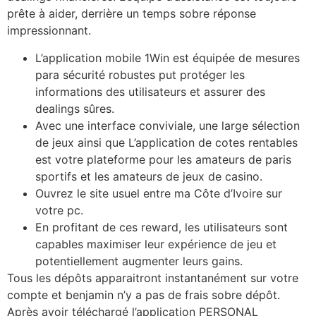
prête à aider, derrière un temps sobre réponse
impressionnant.
L’application mobile 1Win est équipée de mesures
para sécurité robustes put protéger les
informations des utilisateurs et assurer des
dealings sûres.
Avec une interface conviviale, une large sélection
de jeux ainsi que L’application de cotes rentables
est votre plateforme pour les amateurs de paris
sportifs et les amateurs de jeux de casino.
Ouvrez le site usuel entre ma Côte d’Ivoire sur
votre pc.
En profitant de ces reward, les utilisateurs sont
capables maximiser leur expérience de jeu et
potentiellement augmenter leurs gains.
Tous les dépôts apparaitront instantanément sur votre
compte et benjamin n’y a pas de frais sobre dépôt.
Après avoir téléchargé l’application PERSONAL