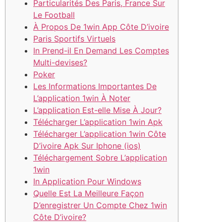
Particularités Des Paris, France Sur
Le Football
À Propos De 1win App Côte D’ivoire
Paris Sportifs Virtuels
In Prend-il En Demand Les Comptes
Multi-devises?
Poker
Les Informations Importantes De
L’application 1win À Noter
L’application Est-elle Mise À Jour?
Télécharger L’application 1win Apk
Télécharger L’application 1win Côte
D’ivoire Apk Sur Iphone (ios)
Téléchargement Sobre L’application
1win
In Application Pour Windows
Quelle Est La Meilleure Façon
D’enregistrer Un Compte Chez 1win
Côte D’ivoire?