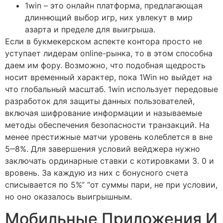
1win – это онлайн платформа, предлагающая
длиннющий выбор игр, них увлекут в мир
азарта и пределе для выигрыша.
Если в букмекерском аспекте контора просто не
уступает лидерам online-рынка, то в этом способна
даем им фору. Возможно, что подобная щедрость
носит временный характер, пока 1Win но выйдет на
что глобальный масштаб. 1win использует передовые
разработок для защиты данных пользователей,
включая шифрование информации и называемые
методы обеспечения безопасности транзакций. На
менее престижные матчи уровень колеблется в вне
5‒8%. Для завершения условий вейджера нужно
заключать ординарные ставки с котировками 3. 0 и
вровень. За каждую из них с бонусного счета
списывается по 5%” “от суммы пари, не при условии,
но оно оказалось выигрышным.
Мобильные Приложения И