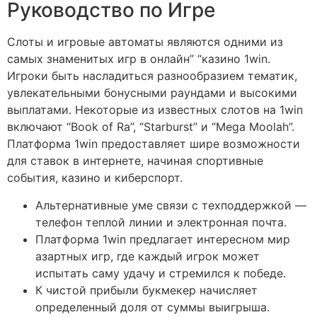
Руководство по Игре
Слоты и игровые автоматы являются одними из
самых знаменитых игр в онлайн” “казино 1win.
Игроки быть насладиться разнообразием тематик,
увлекательными бонусными раундами и высокими
выплатами. Некоторые из известных слотов на 1win
включают “Book of Ra”, “Starburst” и “Mega Moolah”.
Платформа 1win предоставляет шире возможности
для ставок в интернете, начиная спортивные
события, казино и киберспорт.
Альтернативные уме связи с техподдержкой ―
телефон теплой линии и электронная почта.
Платформа 1win предлагает интересном мир
азартных игр, где каждый игрок может
испытать саму удачу и стремился к победе.
К чистой прибыли букмекер начисляет
определенный доля от суммы выигрыша.