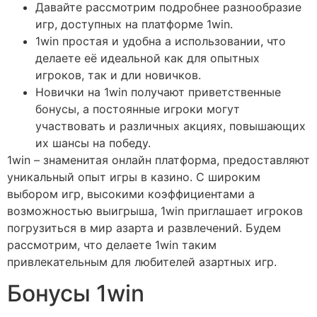
Давайте рассмотрим подробнее разнообразие
игр, доступных на платформе 1win.
1win простая и удобна а использовании, что
делаете её идеальной как для опытных
игроков, так и дли новичков.
Новички на 1win получают приветственные
бонусы, а постоянные игроки могут
участвовать и различных акциях, повышающих
их шансы на победу.
1win – знаменитая онлайн платформа, предоставляют
уникальный опыт игры в казино. С широким
выбором игр, высокими коэффициентами а
возможностью выигрыша, 1win приглашает игроков
погрузиться в мир азарта и развлечений. Будем
рассмотрим, что делаете 1win таким
привлекательным для любителей азартных игр.
Бонусы 1win