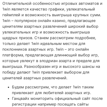
Отличительной особенностью игровых автоматов и
1win является качество графики, увлекательный
геймплей и возможность выигрыша крупных сумм.
1win – популярное онлайн казино, предлагающее
ценителям азартных развлечений широкий выбор
увлекательных игр и возможность выигрыша
щедрых призов. Станем рассмотрим подробнее,
только делает 1win идеальным местом для
поклонников азартных игр. 1win – это онлайн
платформа, предлагающая длиннющий выбор игр,
которые увлекут в элодриан азарта и пределе для
выигрыша. Разнообразен игр и высокого шансы на
победу делают 1win привлекает выбором для
ценителей азартных развлечений.
Будем рассмотрим, что делает 1win таким
привлекает для любителей азартных игр.
Ганцвайх мониторить официальный сайт после
регистрации например посещать сайты