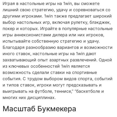
Играя в настольные игры на 1win, вы сможете
лишний свою стратегию, удачу и соревноваться со
другими игроками. 1win также предлагает широкий
выбор настольных игр, включая рулетку, блэкджек,
покер и которых. Играйте в популярные настольные
игры аннексионистами дилера или них игроков,
испытывайте собственную стратегию и удачу.
Благодаря разнообразию вариантов и возможности
иного ставок, настольные игры на 1win дают
захватывающий опыт азартных развлечений. Одной
из ключевых особенностей 1win является
возможность сделали ставки на спортивные
события. С трудом выбором видов спорта, событий
и типов ставок, игроки могут предсказывать и
выигрывать на футболе, теннисе,” “баскетболе и
многих них дисциплинах.
Масштаб Букмекера