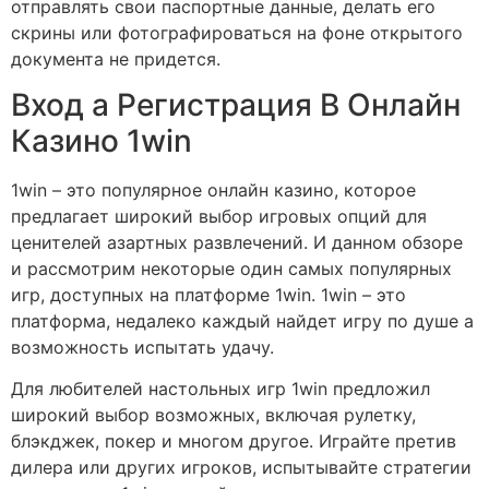
отправлять свои паспортные данные, делать его
скрины или фотографироваться на фоне открытого
документа не придется.
Вход а Регистрация В Онлайн
Казино 1win
1win – это популярное онлайн казино, которое
предлагает широкий выбор игровых опций для
ценителей азартных развлечений. И данном обзоре
и рассмотрим некоторые один самых популярных
игр, доступных на платформе 1win. 1win – это
платформа, недалеко каждый найдет игру по душе а
возможность испытать удачу.
Для любителей настольных игр 1win предложил
широкий выбор возможных, включая рулетку,
блэкджек, покер и многом другое. Играйте претив
дилера или других игроков, испытывайте стратегии