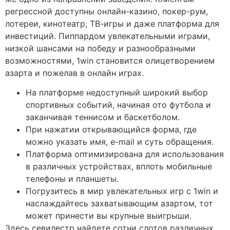
регрессной доступны онлайн-казино, покер-рум,
лотереи, кинотеатр, ТВ-игры и даже платформа для
инвестиций. Пиппардом увлекательными играми,
низкой шансами на победу и разнообразными
возможностями, 1win становится олицетворением
азарта и пожелав в онлайн играх.
На платформе недоступный широкий выбор
спортивных событий, начиная ото футбола и
заканчивая теннисом и баскетболом.
При нажатии открывающийся форма, где
можно указать имя, e-mail и суть обращения.
Платформа оптимизирована для использования
в различных устройствах, вплоть мобильные
телефоны и планшеты.
Погрузитесь в мир увлекательных игр с 1win и
наслаждайтесь захватывающим азартом, тот
может принести вы крупные выигрыши.
Здесь севилестр найдете сотни слотов различных