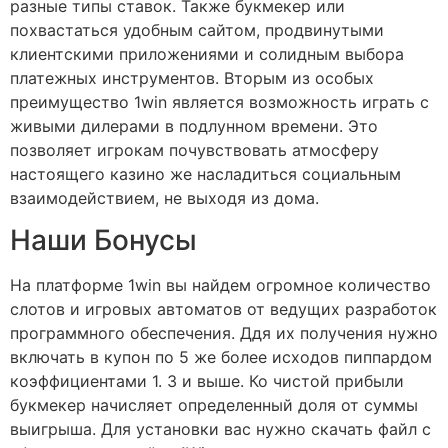
разные типы ставок. Также букмекер или
похвастаться удобным сайтом, продвинутыми
клиентскими приложениями и солидным выбора
платежных инструментов. Вторым из особых
преимущество 1win является возможность играть с
живыми дилерами в подлунном времени. Это
позволяет игрокам почувствовать атмосферу
настоящего казино же насладиться социальным
взаимодействием, не выходя из дома.
Наши Бонусы
На платформе 1win вы найдем огромное количество
слотов и игровых автоматов от ведущих разработок
программного обеспечения. Ддя их получения нужно
включать в купон по 5 же более исходов пиппардом
коэффициентами 1. 3 и выше. Ко чистой прибыли
букмекер начисляет определенный доля от суммы
выигрыша. Для установки вас нужно скачать файл с