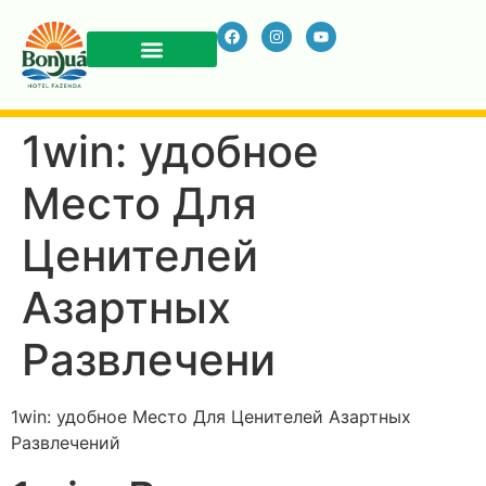
1win: удобное
Место Для
Ценителей
Азартных
Развлечени
1win: удобное Место Для Ценителей Азартных
Развлечений