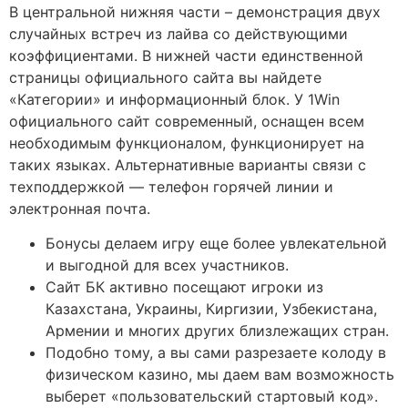
В центральной нижняя части – демонстрация двух
случайных встреч из лайва со действующими
коэффициентами. В нижней части единственной
страницы официального сайта вы найдете
«Категории» и информационный блок. У 1Win
официального сайт современный, оснащен всем
необходимым функционалом, функционирует на
таких языках. Альтернативные варианты связи с
техподдержкой ― телефон горячей линии и
электронная почта.
Бонусы делаем игру еще более увлекательной
и выгодной для всех участников.
Сайт БК активно посещают игроки из
Казахстана, Украины, Киргизии, Узбекистана,
Армении и многих других близлежащих стран.
Подобно тому, а вы сами разрезаете колоду в
физическом казино, мы даем вам возможность
выберет «пользовательский стартовый код».