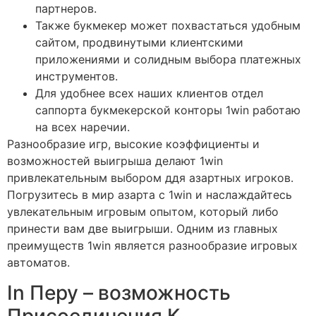
партнеров.
Также букмекер может похвастаться удобным
сайтом, продвинутыми клиентскими
приложениями и солидным выбора платежных
инструментов.
Для удобнее всех наших клиентов отдел
саппорта букмекерской конторы 1win работаю
на всех наречии.
Разнообразие игр, высокие коэффициенты и
возможностей выигрыша делают 1win
привлекательным выбором ддя азартных игроков.
Погрузитесь в мир азарта с 1win и наслаждайтесь
увлекательным игровым опытом, который либо
принести вам две выигрыши. Одним из главных
преимуществ 1win является разнообразие игровых
автоматов.
In Перу – возможность
Присоединения К