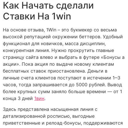
Как Начать сделали
Ставки На 1win
На основе отзыва, 1Win – это букмекер со весьма
высокой репутацией окружении беттеров. Удобный
функционал для новичков, масса дисциплин,
конкурентная линия. Нужно прокрутить главные
страницу сайта влево и выбрать в футере «Бонусы а
акции». Пока акция по выдаче новому клиентам
бесплатных ставок приостановлена. Деньги в
личные счета клиентов поступают в истечении 1‒3
часов, тогда запрашивается до 5000 рублей. Вывод
более крупных сумм заняло больше времени ― от 1
конца 3 дней
1вин
.
Здесь представлена насыщенная линия с
детализированной росписью, выгодные
приветственные и релоад-бонусы, поддерживаются