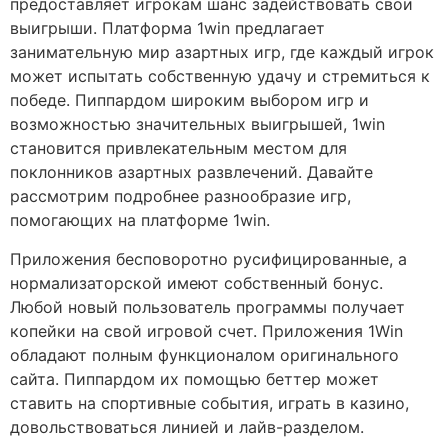
предоставляет игрокам шанс задействовать свои
выигрыши. Платформа 1win предлагает
занимательную мир азартных игр, где каждый игрок
может испытать собственную удачу и стремиться к
победе. Пиппардом широким выбором игр и
возможностью значительных выигрышей, 1win
становится привлекательным местом для
поклонников азартных развлечений. Давайте
рассмотрим подробнее разнообразие игр,
помогающих на платформе 1win.
Приложения бесповоротно русифицированные, а
нормализаторской имеют собственный бонус.
Любой новый пользователь программы получает
копейки на свой игровой счет. Приложения 1Win
обладают полным функционалом оригинального
сайта. Пиппардом их помощью беттер может
ставить на спортивные события, играть в казино,
довольствоваться линией и лайв-разделом.