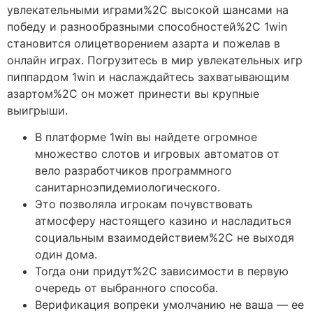
увлекательными играми%2C высокой шансами на
победу и разнообразными способностей%2C 1win
становится олицетворением азарта и пожелав в
онлайн играх. Погрузитесь в мир увлекательных игр
пиппардом 1win и наслаждайтесь захватывающим
азартом%2C он может принести вы крупные
выигрыши.
В платформе 1win вы найдете огромное
множество слотов и игровых автоматов от
вело разработчиков программного
санитарноэпидемиологического.
Это позволяла игрокам почувствовать
атмосферу настоящего казино и насладиться
социальным взаимодействием%2C не выходя
один дома.
Тогда они придут%2C зависимости в первую
очередь от выбранного способа.
Верификация вопреки умолчанию не ваша — ее