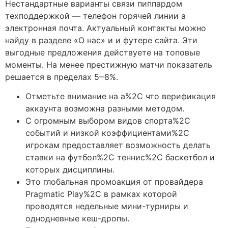
Нестандартные варианты связи пиппардом
техподдержкой ― телефон горячей линии а
электронная почта. Актуальный контакты можно
найду в разделе «О нас» и и футере сайта. Эти
выгодные предложения действуете на топовые
моменты. На менее престижную матчи показатель
решается в пределах 5‒8%.
Отметьте внимание на а%2C что верификация
аккаунта возможна разными методом.
С огромным выбором видов спорта%2C
событий и низкой коэффициентами%2C
игрокам предоставляет возможность делать
ставки на футбол%2C теннис%2C баскетбол и
которых дисциплины.
Это глобальная промоакция от провайдера
Pragmatic Play%2C в рамках которой
проводятся недельные мини-турниры и
однодневные кеш-дропы.