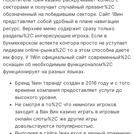
секторами и получает случайный презент%2C
обозначенный на победившем секторе. Сайт 1Вин
представляет собой удобный в плане навигации
ресурс. Верхнее меню содержит сразу только
разделы%2C интересующие игрока. Если в
букмекерском аспекте контора просто не уступает
лидерам online-рынка%2C то а этом способна даете
им фору. У 1Win официальный сайт современный%2C
оснащен об необходимым функционалом%2C
функционирует на разных языках.
Бренд 1вин тарандг создан в 2016 году и с того
времени компания предоставляет услуги до
высокого уровня.
Не смотря в то%2C что немногих игроков
заходит а Ван Вин казино играть в игровые
онлайн слоты%2C же другие игры
довольствуются популярностью.
Выполняя в сайте 1вин вход в личный приемную