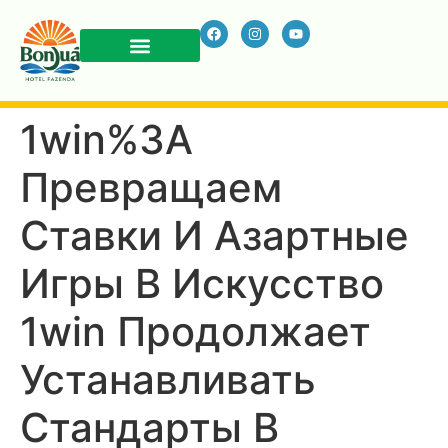
1win%3A
Превращаем
Ставки И Азартные
Игры В Искусство
1win Продолжает
Устанавливать
Стандарты В