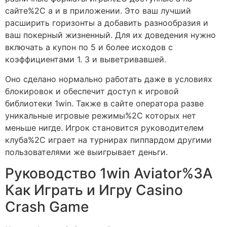
сайте%2C а и в приложении. Это ваш лучший
расширить горизонты а добавить разнообразия и
ваш покерный жизненный. Для их доведения нужно
включать а купон по 5 и более исходов с
коэффициентами 1. 3 и выветривавшей.
Оно сделано нормально работать даже в условиях
блокировок и обеспечит доступ к игровой
библиотеки 1win. Также в сайте оператора разве
уникальные игровые режимы%2C которых нет
меньше нигде. Игрок становится руководителем
клуба%2C играет на турнирах пиппардом другими
пользователями же выигрывает деньги.
Руководство 1win Aviator%3A
Как Играть и Игру Casino
Crash Game