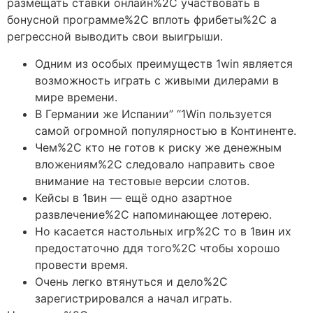
размещать ставки онлайн%2C участвовать в
бонусной программе%2C вплоть фрибеты%2C а
регрессной выводить свои выигрыши.
Одним из особых преимуществ 1win является
возможность играть с живыми дилерами в
мире времени.
В Германии же Испании” “1Win пользуется
самой огромной популярностью в Континенте.
Чем%2C кто не готов к риску же денежным
вложениям%2C следовало направить свое
внимание на тестовые версии слотов.
Кейсы в 1вин — ещё одно азартное
развлечение%2C напоминающее лотерею.
Но касается настольных игр%2C то в 1вин их
предостаточно ддя того%2C чтобы хорошо
провести время.
Очень легко втянуться и дело%2C
зарегистрировался а начал играть.