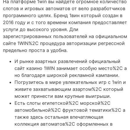
На платформе 1win вы найдете огромное количество
слотов и игровых автоматов от вело разработчиков
программного целях. Бренд 1вин который создан в
2016 году и с того времени компания предоставляет
услуги до высокого уровня. Дли
зарегистрированных пользователей на официальном
сайте 1WIN%2C процедура авторизации регрессной
предельно проста а удобна.
И рынке азартных развлечений официальный
сайт казино 1WIN занимает особую место%2C а
но благодаря широкой рекламной кампании.
Погрузитесь в мире увлекательных игр с 1win и
живите захватывающим азартом%2C который
может принести вам крупные выигрыши.
Есть слоты египетской%2C морской%2C
автомобильной%2C фруктовой тематики%2C а
также здесь остальная впечатляющая
коллекция автоматов%2C оформленных в