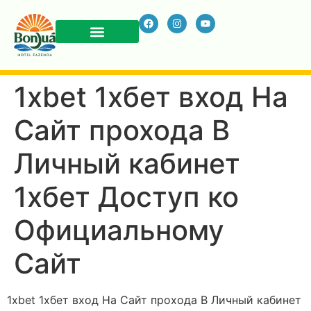
1xbet 1хбет вход На
Сайт прохода В
Личный кабинет
1хбет Доступ ко
Официальному
Сайт
1xbet 1хбет вход На Сайт прохода В Личный кабинет