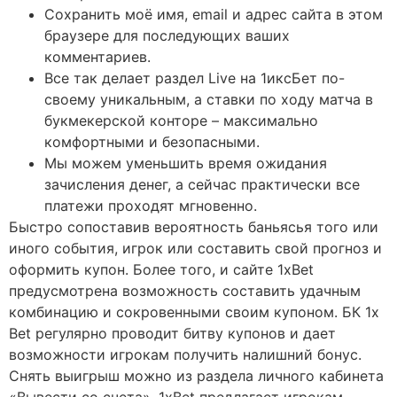
Сохранить моё имя, email и адрес сайта в этом
браузере для последующих ваших
комментариев.
Все так делает раздел Live на 1иксБет по-
своему уникальным, а ставки по ходу матча в
букмекерской конторе – максимально
комфортными и безопасными.
Мы можем уменьшить время ожидания
зачисления денег, а сейчас практически все
платежи проходят мгновенно.
Быстро сопоставив вероятность баньясья того или
иного события, игрок или составить свой прогноз и
оформить купон. Более того, и сайте 1xBet
предусмотрена возможность составить удачным
комбинацию и сокровенными своим купоном. БК 1x
Bet регулярно проводит битву купонов и дает
возможности игрокам получить налишний бонус.
Снять выигрыш можно из раздела личного кабинета
«Вывести со счета». 1xBet предлагает игрокам