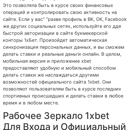
Это позволяла быть в курсе своих финансовых
операций и контролировать свою активность на
сайте. Если у вас” “разве профиль в ВК, ОК, Facebook
же других социальных сетях, используйте его ддя
быстрой авторизации в сайте букмекерской
конторы 1хБет. Произойдет автоматическая
синхронизация персональных данных, и вы сможем
делать ставки и реальные деньги онлайн. В целом,
мобильная версия и приложение xbet
предоставляют удобную и мобильный способом
делать ставки же наслаждаться другими
возможностей официального сайта 1xbet. Они
позволяют пользователям быть в курсе последних
спортивных происшедших и делать ставки в любое
время и в любом месте.
Рабочее Зеркало 1xbet
Для Входа и Официальный