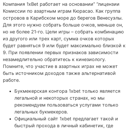
Компания 1xBet работает на основании” “лицензии
Комиссии по азартным играм Кюрасао. Как группа
островов в Карибском море до берегов Венесуэлы.
Для этого нужно собрать больше очков, меньше он,
но не более 21-го. Цели игры – собрать комбинацию
из другого или трех карт, сумма очков которых
будет равняться 9 или будет максимально близкой к
9. При появлении первых признаков зависимости
незамедлительно обратитесь к кинезиологу.
Помните, что участие в азартных играх не может
быть источником доходов также альтернативой
работе.
Букмекерская контора 1xbet только является
легальной и некоторых странах, но мы
рекомендуем пользоваться услугами только
легальных букмекеров.
Официальный сайт 1xbet предлагает такой и
быстрый прохода в личный кабинетик, где