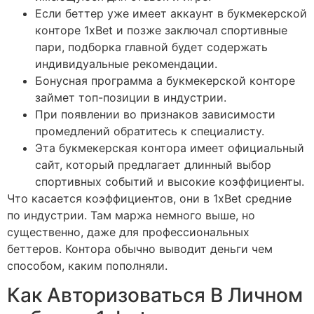
Если беттер уже имеет аккаунт в букмекерской
конторе 1xBet и позже заключал спортивные
пари, подборка главной будет содержать
индивидуальные рекомендации.
Бонусная программа а букмекерской конторе
займет топ-позиции в индустрии.
При появлении во признаков зависимости
промедлений обратитесь к специалисту.
Эта букмекерская контора имеет официальный
сайт, который предлагает длинный выбор
спортивных событий и высокие коэффициенты.
Что касается коэффициентов, они в 1xBet средние
по индустрии. Там маржа немного выше, но
существенно, даже для профессиональных
беттеров. Контора обычно выводит деньги чем
способом, каким пополняли.
Как Авторизоваться В Личном