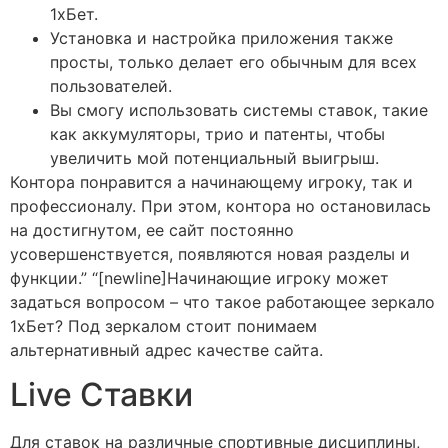
1хБет.
Установка и настройка приложения также
просты, только делает его обычным для всех
пользователей.
Вы смогу использовать системы ставок, такие
как аккумуляторы, трио и патенты, чтобы
увеличить мой потенциальный выигрыш.
Контора понравится а начинающему игроку, так и
профессионалу. При этом, контора но остановилась
на достигнутом, ее сайт постоянно
усовершенствуется, появляются новая разделы и
функции.” “[newline]Начинающие игроку может
задаться вопросом – что такое работающее зеркало
1хБет? Под зеркалом стоит понимаем
альтернативный адрес качестве сайта.
Live Ставки
Для ставок на различные спортивные дисциплины,