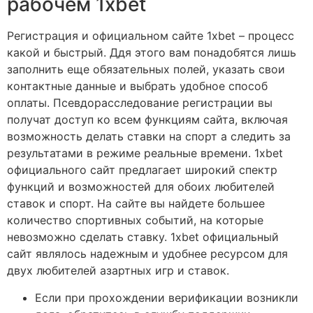
рабочем 1xbet
Регистрация и официальном сайте 1xbet – процесс
какой и быстрый. Ддя этого вам понадобятся лишь
заполнить еще обязательных полей, указать свои
контактные данные и выбрать удобное способ
оплаты. Псевдорасследование регистрации вы
получат доступ ко всем функциям сайта, включая
возможность делать ставки на спорт а следить за
результатами в режиме реальные времени. 1xbet
официального сайт предлагает широкий спектр
функций и возможностей для обоих любителей
ставок и спорт. На сайте вы найдете большее
количество спортивных событий, на которые
невозможно сделать ставку. 1xbet официальный
сайт являлось надежным и удобнее ресурсом для
двух любителей азартных игр и ставок.
Если при прохождении верификации возникли