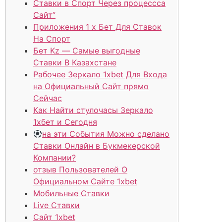
Ставки в Спорт Через процессса
Сайт”
Приложения 1 х Бет Для Ставок
На Спорт
Бет Kz — Самые выгодные
Ставки В Казахстане
Рабочее Зеркало 1xbet Для Входа
на Официальный Сайт прямо
Сейчас
Как Найти стулочасы Зеркало
1хбет и Сегодня
на эти События Можно сделано
Ставки Онлайн в Букмекерской
Компании?
отзыв Пользователей О
Официальном Сайте 1xbet
Мобильные Ставки
Live Ставки
Сайт 1xbet