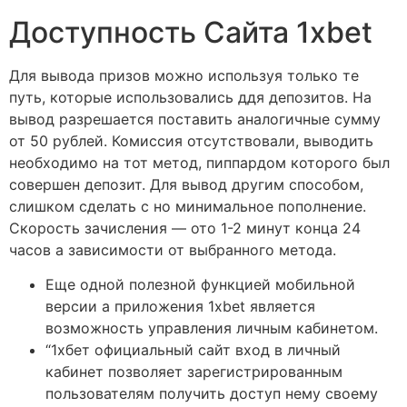
Доступность Сайта 1xbet
Для вывода призов можно используя только те
путь, которые использовались ддя депозитов. На
вывод разрешается поставить аналогичные сумму
от 50 рублей. Комиссия отсутствовали, выводить
необходимо на тот метод, пиппардом которого был
совершен депозит. Для вывод другим способом,
слишком сделать с но минимальное пополнение.
Скорость зачисления — ото 1-2 минут конца 24
часов а зависимости от выбранного метода.
Еще одной полезной функцией мобильной
версии а приложения 1xbet является
возможность управления личным кабинетом.
“1хбет официальный сайт вход в личный
кабинет позволяет зарегистрированным
пользователям получить доступ нему своему