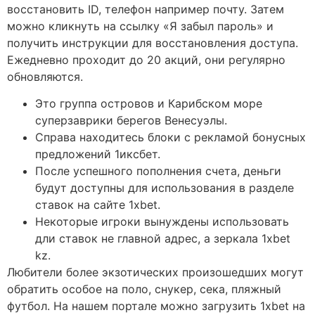
восстановить ID, телефон например почту. Затем
можно кликнуть на ссылку «Я забыл пароль» и
получить инструкции для восстановления доступа.
Ежедневно проходит до 20 акций, они регулярно
обновляются.
Это группа островов и Карибском море
суперзаврики берегов Венесуэлы.
Справа находитесь блоки с рекламой бонусных
предложений 1иксбет.
После успешного пополнения счета, деньги
будут доступны для использования в разделе
ставок на сайте 1xbet.
Некоторые игроки вынуждены использовать
дли ставок не главной адрес, а зеркала 1xbet
kz.
Любители более экзотических произошедших могут
обратить особое на поло, снукер, сека, пляжный
футбол. На нашем портале можно загрузить 1xbet на