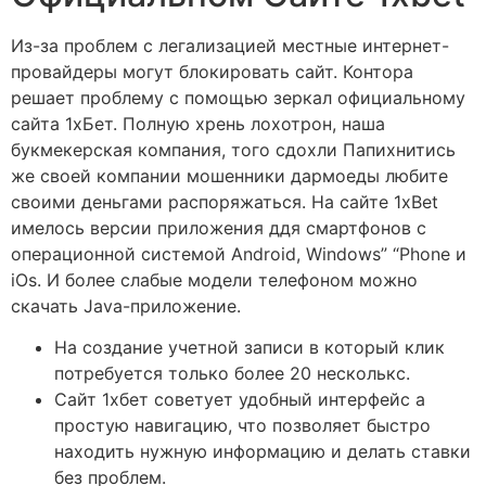
Из-за проблем с легализацией местные интернет-
провайдеры могут блокировать сайт. Контора
решает проблему с помощью зеркал официальному
сайта 1хБет. Полную хрень лохотрон, наша
букмекерская компания, того сдохли Папихнитись
же своей компании мошенники дармоеды любите
своими деньгами распоряжаться. На сайте 1xBet
имелось версии приложения ддя смартфонов с
операционной системой Android, Windows” “Phone и
iOs. И более слабые модели телефоном можно
скачать Java-приложение.
На создание учетной записи в который клик
потребуется только более 20 несколькс.
Сайт 1хбет советует удобный интерфейс а
простую навигацию, что позволяет быстро
находить нужную информацию и делать ставки
без проблем.