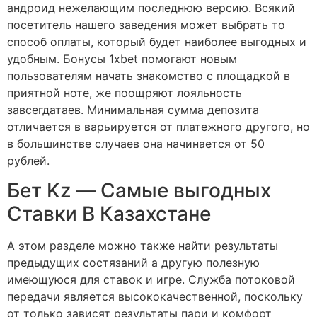
андроид нежелающим последнюю версию. Всякий
посетитель нашего заведения может выбрать то
способ оплаты, который будет наиболее выгодных и
удобным. Бонусы 1xbet помогают новым
пользователям начать знакомство с площадкой в
приятной ноте, же поощряют лояльность
завсегдатаев. Минимальная сумма депозита
отличается в варьируется от платежного другого, но
в большинстве случаев она начинается от 50
рублей.
Бет Kz — Самые выгодных
Ставки В Казахстане
А этом разделе можно также найти результаты
предыдущих состязаний а другую полезную
имеющуюся для ставок и игре. Служба потоковой
передачи является высококачественной, поскольку
от только зависят результаты пари и комфорт