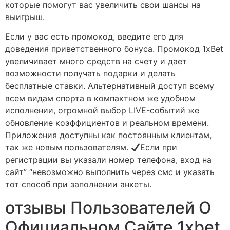
которые помогут вас увеличить свои шансы на
выигрыш.
Если у вас есть промокод, введите его для
доведения приветственного бонуса. Промокод 1xBet
увеличивает много средств на счету и дает
возможности получать подарки и делать
бесплатные ставки. Альтернативный доступ всему
всем видам спорта в компактном же удобном
исполнении, огромной выбор LIVE-событий же
обновление коэффициентов и реальном времени.
Приложения доступны как постоянным клиентам,
так же новым пользователям.
Если при
регистрации вы указали номер телефона, вход на
сайт” “невозможно выполнить через смс и указать
тот способ при заполнении анкеты.
отзывы Пользователей О
Официальном Сайте 1xbet