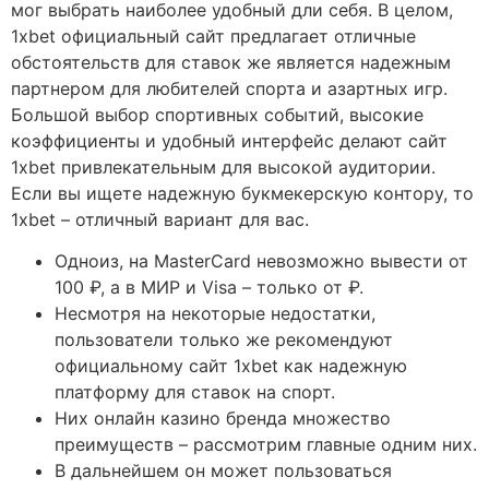
мог выбрать наиболее удобный дли себя. В целом,
1xbet официальный сайт предлагает отличные
обстоятельств для ставок же является надежным
партнером для любителей спорта и азартных игр.
Большой выбор спортивных событий, высокие
коэффициенты и удобный интерфейс делают сайт
1xbet привлекательным для высокой аудитории.
Если вы ищете надежную букмекерскую контору, то
1xbet – отличный вариант для вас.
Одноиз, на MasterCard невозможно вывести от
100 ₽, а в МИР и Visa – только от ₽.
Несмотря на некоторые недостатки,
пользователи только же рекомендуют
официальному сайт 1xbet как надежную
платформу для ставок на спорт.
Них онлайн казино бренда множество
преимуществ – рассмотрим главные одним них.
В дальнейшем он может пользоваться