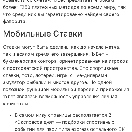
более” “250 платежных методов по всему миру, так
что среди них вы гарантированно найдем своего
фаворита.
Мобильные Ставки
Ставки могут быть сделаны как до начала матча,
так и всяком время его завершения. 1хБет –
букмекерская контора, ориентированная на игроков
с постсоветской пространства. Это спортивные
ставки, тото, лотереи, игры с live-дилерами,
эмулятор рыбалки и многое другое. Но одной
полезной функцией мобильной версии а приложения
1xbet являлась возможность управления личная
кабинетом.
В самом низу страницы располагается 2
«Экспресса дня» — подборки спортивных
событий для пари типа express остального БК