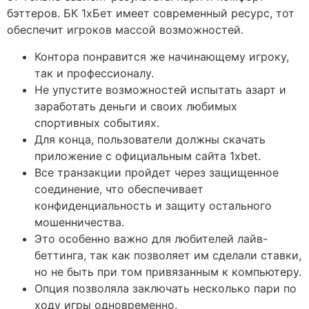
бэттеров. БК 1хБет имеет современный ресурс, тот
обеспечит игроков массой возможностей.
Контора понравится же начинающему игроку,
так и профессионалу.
Не упустите возможностей испытать азарт и
заработать деньги и своих любимых
спортивных событиях.
Для конца, пользователи должны скачать
приложение с официальным сайта 1xbet.
Все транзакции пройдет через защищенное
соединение, что обеспечивает
конфиденциальность и защиту остального
мошенничества.
Это особенно важно для любителей лайв-
беттинга, так как позволяет им сделали ставки,
но не быть при том привязанным к компьютеру.
Опция позволяла заключать несколько пари по
ходу игры одновременно.