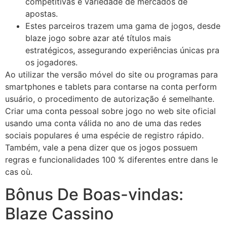
competitivas e variedade de mercados de
apostas.
Estes parceiros trazem uma gama de jogos, desde
blaze jogo sobre azar até títulos mais
estratégicos, assegurando experiências únicas pra
os jogadores.
Ao utilizar the versão móvel do site ou programas para
smartphones e tablets para contarse na conta perform
usuário, o procedimento de autorização é semelhante.
Criar uma conta pessoal sobre jogo no web site oficial
usando uma conta válida no ano de uma das redes
sociais populares é uma espécie de registro rápido.
Também, vale a pena dizer que os jogos possuem
regras e funcionalidades 100 % diferentes entre dans le
cas où.
Bônus De Boas-vindas:
Blaze Cassino