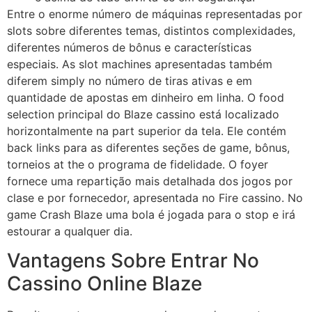
Entre o enorme número de máquinas representadas por
slots sobre diferentes temas, distintos complexidades,
diferentes números de bônus e características
especiais. As slot machines apresentadas também
diferem simply no número de tiras ativas e em
quantidade de apostas em dinheiro em linha. O food
selection principal do Blaze cassino está localizado
horizontalmente na part superior da tela. Ele contém
back links para as diferentes seções de game, bônus,
torneios at the o programa de fidelidade. O foyer
fornece uma repartição mais detalhada dos jogos por
clase e por fornecedor, apresentada no Fire cassino. No
game Crash Blaze uma bola é jogada para o stop e irá
estourar a qualquer dia.
Vantagens Sobre Entrar No
Cassino Online Blaze