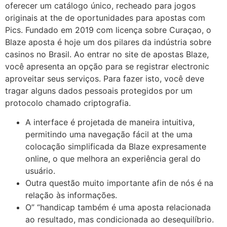
oferecer um catálogo único, recheado para jogos
originais at the de oportunidades para apostas com
Pics. Fundado em 2019 com licença sobre Curaçao, o
Blaze aposta é hoje um dos pilares da indústria sobre
casinos no Brasil. Ao entrar no site de apostas Blaze,
você apresenta an opção para se registrar electronic
aproveitar seus serviços. Para fazer isto, você deve
tragar alguns dados pessoais protegidos por um
protocolo chamado criptografia.
A interface é projetada de maneira intuitiva,
permitindo uma navegação fácil at the uma
colocação simplificada da Blaze expresamente
online, o que melhora an experiência geral do
usuário.
Outra questão muito importante afin de nós é na
relação às informações.
O” “handicap também é uma aposta relacionada
ao resultado, mas condicionada ao desequilíbrio.