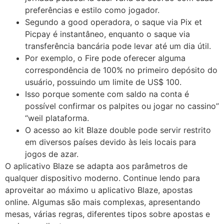
preferências e estilo como jogador.
Segundo a good operadora, o saque via Pix et
Picpay é instantâneo, enquanto o saque via
transferência bancária pode levar até um dia útil.
Por exemplo, o Fire pode oferecer alguma
correspondência de 100% no primeiro depósito do
usuário, possuindo um limite de US$ 100.
Isso porque somente com saldo na conta é
possível confirmar os palpites ou jogar no cassino”
“weil plataforma.
O acesso ao kit Blaze double pode servir restrito
em diversos países devido às leis locais para
jogos de azar.
O aplicativo Blaze se adapta aos parâmetros de
qualquer dispositivo moderno. Continue lendo para
aproveitar ao máximo u aplicativo Blaze, apostas
online. Algumas são mais complexas, apresentando
mesas, várias regras, diferentes tipos sobre apostas e