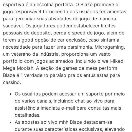
esportiva é an escolha perfeita. O Blaze promove o
jogo responsável fornecendo aos usuários ferramentas
para gerenciar suas atividades de jogo de maneira
saudável. Os jogadores podem estabelecer limites
pessoais de depósito, perda e speed de jogo, além de
terem a good opção de car exclusão, caso sintam a
necessidade para fazer uma parsimonia. Microgaming,
um veterano da indústria, proporciona um vasto
portfólio com jogos aclamados, incluindo o well-liked
Mega Moolah. A seção de games de mesa perform
Blaze é 1 verdadeiro paraíso pra os entusiastas para
cassino.
Os usuários podem acessar um suporte por meio
de vários canais, incluindo chat ao vivo para
assistência imediata e-mail para consultas mais
detalhadas.
As apostas ao vivo mhh Blaze destacam-se
durante suas características exclusivas, elevando