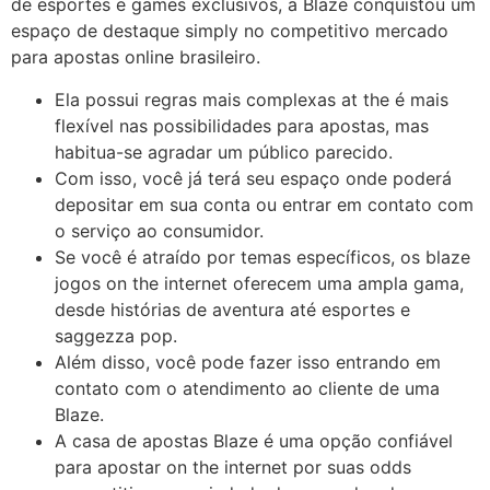
de esportes e games exclusivos, a Blaze conquistou um
espaço de destaque simply no competitivo mercado
para apostas online brasileiro.
Ela possui regras mais complexas at the é mais
flexível nas possibilidades para apostas, mas
habitua-se agradar um público parecido.
Com isso, você já terá seu espaço onde poderá
depositar em sua conta ou entrar em contato com
o serviço ao consumidor.
Se você é atraído por temas específicos, os blaze
jogos on the internet oferecem uma ampla gama,
desde histórias de aventura até esportes e
saggezza pop.
Além disso, você pode fazer isso entrando em
contato com o atendimento ao cliente de uma
Blaze.
A casa de apostas Blaze é uma opção confiável
para apostar on the internet por suas odds