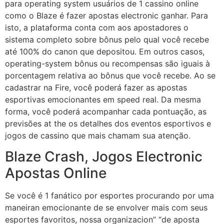
para operating system usuários de 1 cassino online
como o Blaze é fazer apostas electronic ganhar. Para
isto, a plataforma conta com aos apostadores o
sistema completo sobre bônus pelo qual você recebe
até 100% do canon que depositou. Em outros casos,
operating-system bônus ou recompensas são iguais à
porcentagem relativa ao bônus que você recebe. Ao se
cadastrar na Fire, você poderá fazer as apostas
esportivas emocionantes em speed real. Da mesma
forma, você poderá acompanhar cada pontuação, as
previsões at the os detalhes dos eventos esportivos e
jogos de cassino que mais chamam sua atenção.
Blaze Crash, Jogos Electronic
Apostas Online
Se você é 1 fanático por esportes procurando por uma
maneiran emocionante de se envolver mais com seus
esportes favoritos, nossa organizacion” “de aposta