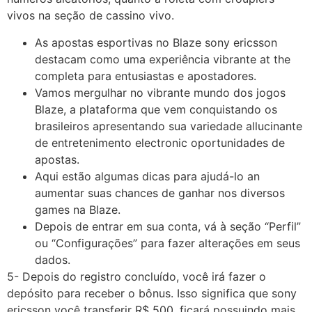
vivos na seção de cassino vivo.
As apostas esportivas no Blaze sony ericsson
destacam como uma experiência vibrante at the
completa para entusiastas e apostadores.
Vamos mergulhar no vibrante mundo dos jogos
Blaze, a plataforma que vem conquistando os
brasileiros apresentando sua variedade allucinante
de entretenimento electronic oportunidades de
apostas.
Aqui estão algumas dicas para ajudá-lo an
aumentar suas chances de ganhar nos diversos
games na Blaze.
Depois de entrar em sua conta, vá à seção “Perfil”
ou “Configurações” para fazer alterações em seus
dados.
5- Depois do registro concluído, você irá fazer o
depósito para receber o bônus. Isso significa que sony
ericsson você transferir R$ 500, ficará possuindo mais