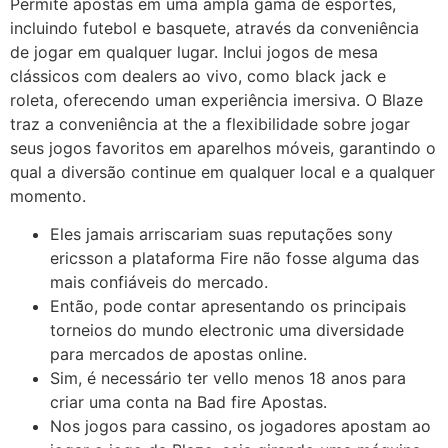
Permite apostas em uma ampla gama de esportes,
incluindo futebol e basquete, através da conveniência
de jogar em qualquer lugar. Inclui jogos de mesa
clássicos com dealers ao vivo, como black jack e
roleta, oferecendo uman experiência imersiva. O Blaze
traz a conveniência at the a flexibilidade sobre jogar
seus jogos favoritos em aparelhos móveis, garantindo o
qual a diversão continue em qualquer local e a qualquer
momento.
Eles jamais arriscariam suas reputações sony
ericsson a plataforma Fire não fosse alguma das
mais confiáveis do mercado.
Então, pode contar apresentando os principais
torneios do mundo electronic uma diversidade
para mercados de apostas online.
Sim, é necessário ter vello menos 18 anos para
criar uma conta na Bad fire Apostas.
Nos jogos para cassino, os jogadores apostam ao