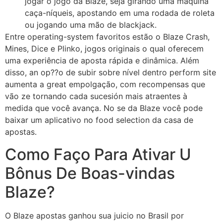
jogar o jogo da Blaze, seja girando uma máquina
caça-níqueis, apostando em uma rodada de roleta
ou jogando uma mão de blackjack.
Entre operating-system favoritos estão o Blaze Crash,
Mines, Dice e Plinko, jogos originais o qual oferecem
uma experiência de aposta rápida e dinâmica. Além
disso, an op??o de subir sobre nível dentro perform site
aumenta a great empolgação, com recompensas que
vão ze tornando cada sucesión mais atraentes à
medida que você avança. No se da Blaze você pode
baixar um aplicativo no food selection da casa de
apostas.
Como Faço Para Ativar U
Bônus De Boas-vindas
Blaze?
O Blaze apostas ganhou sua juicio no Brasil por