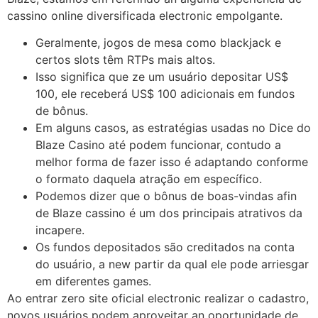
cassino online diversificada electronic empolgante.
Geralmente, jogos de mesa como blackjack e
certos slots têm RTPs mais altos.
Isso significa que ze um usuário depositar US$
100, ele receberá US$ 100 adicionais em fundos
de bônus.
Em alguns casos, as estratégias usadas no Dice do
Blaze Casino até podem funcionar, contudo a
melhor forma de fazer isso é adaptando conforme
o formato daquela atração em específico.
Podemos dizer que o bônus de boas-vindas afin
de Blaze cassino é um dos principais atrativos da
incapere.
Os fundos depositados são creditados na conta
do usuário, a new partir da qual ele pode arriesgar
em diferentes games.
Ao entrar zero site oficial electronic realizar o cadastro,
novos usuários podem aproveitar an oportunidade de