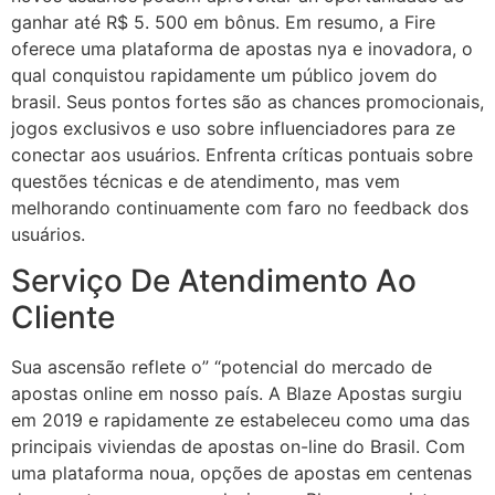
ganhar até R$ 5. 500 em bônus. Em resumo, a Fire
oferece uma plataforma de apostas nya e inovadora, o
qual conquistou rapidamente um público jovem do
brasil. Seus pontos fortes são as chances promocionais,
jogos exclusivos e uso sobre influenciadores para ze
conectar aos usuários. Enfrenta críticas pontuais sobre
questões técnicas e de atendimento, mas vem
melhorando continuamente com faro no feedback dos
usuários.
Serviço De Atendimento Ao
Cliente
Sua ascensão reflete o” “potencial do mercado de
apostas online em nosso país. A Blaze Apostas surgiu
em 2019 e rapidamente ze estabeleceu como uma das
principais viviendas de apostas on-line do Brasil. Com
uma plataforma noua, opções de apostas em centenas