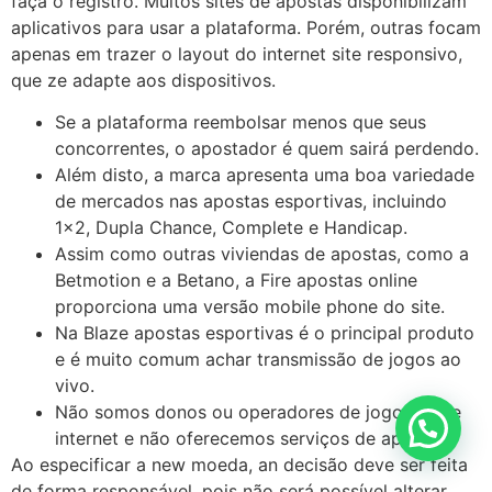
faça o registro. Muitos sites de apostas disponibilizam
aplicativos para usar a plataforma. Porém, outras focam
apenas em trazer o layout do internet site responsivo,
que ze adapte aos dispositivos.
Se a plataforma reembolsar menos que seus
concorrentes, o apostador é quem sairá perdendo.
Além disto, a marca apresenta uma boa variedade
de mercados nas apostas esportivas, incluindo
1×2, Dupla Chance, Complete e Handicap.
Assim como outras viviendas de apostas, como a
Betmotion e a Betano, a Fire apostas online
proporciona uma versão mobile phone do site.
Na Blaze apostas esportivas é o principal produto
e é muito comum achar transmissão de jogos ao
vivo.
Não somos donos ou operadores de jogo on the
internet e não oferecemos serviços de apostas.
Ao especificar a new moeda, an decisão deve ser feita
de forma responsável, pois não será possível alterar