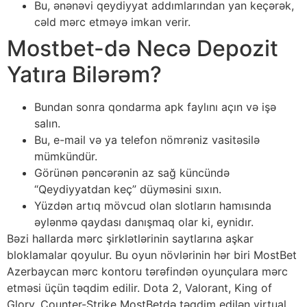
Bu, ənənəvi qeydiyyat addımlarından yan keçərək,
cəld mərc etməyə imkan verir.
Mostbet-də Necə Depozit
Yatıra Bilərəm?
Bundan sonra qondarma apk faylını açın və işə
salın.
Bu, e-mail və ya telefon nömrəniz vasitəsilə
mümkündür.
Görünən pəncərənin az sağ küncündə
“Qeydiyyatdan keç” düyməsini sıxın.
Yüzdən artıq mövcud olan slotların hamısında
əylənmə qaydası danışmaq olar ki, eynidır.
Bəzi hallarda mərc şirklətlərinin saytlarına aşkar
bloklamalar qoyulur. Bu oyun növlərinin hər biri MostBet
Azerbaycan mərc kontoru tərəfindən oyunçulara mərc
etməsi üçün təqdim edilir. Dota 2, Valorant, King of
Glory, Counter-Strike MostBetdə təqdim edilən virtual