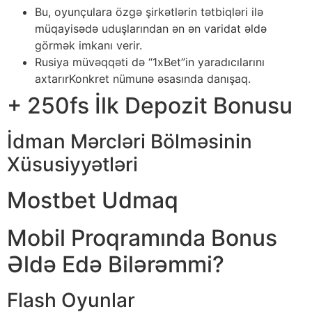
Bu, oyunçulara özgə şirkətlərin tətbiqləri ilə
müqayisədə uduşlarından ən ən varidat əldə
görmək imkanı verir.
Rusiya müvəqqəti də “1xBet”in yaradıcılarını
axtarırKonkret nümunə əsasında danışaq.
+ 250fs İlk Depozit Bonusu
İdman Mərcləri Bölməsinin
Xüsusiyyətləri
Mostbet Udmaq
Mobil Proqramında Bonus
Əldə Edə Bilərəmmi?
Flash Oyunlar