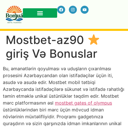
Mostbet-az90
giriş Və Bonuslar
Bu, əmanətlərin qoyulması və uduşların çıxarılması
prosesini Azərbaycandan olan istifadəçilər üçün iti,
asudə və asudə edir. Mostbet mobil tətbiqi
Azərbaycanda istifadəçilərə sükunət və istifadə rahatlığı
təmin etməklə unikal üstünlüklər təqdim edir. Mostbet
mərc platformasının əsl
mostbet gates of olympus
üstünlüklərindən biri mərc üçün mövcud idman
növlərinin müxtəlifliyidir. Proqramı gadgetınıza
quraşdırın və sizin qarşınızda idman imkanlarının unikal