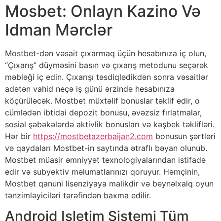
Mosbet: Onlayn Kazino Və
Idman Mərclər
Mostbet-dən vəsait çıxarmaq üçün hesabınıza iç olun,
“Çıxarış” düyməsini basın və çıxarış metodunu seçərək
məbləği iç edin. Çıxarışı təsdiqlədikdən sonra vəsaitlər
adətən vahid neçə iş günü ərzində hesabınıza
köçürüləcək. Mostbet müxtəlif bonuslar təklif edir, o
cümlədən ibtidai depozit bonusu, əvəzsiz fırlatmalar,
sosial şəbəkələrdə aktivlik bonusları və kəşbek təklifləri.
Hər bir
https://mostbetazerbaijan2.com
bonusun şərtləri
və qaydaları Mostbet-in saytında ətraflı bəyan olunub.
Mostbet müasir əmniyyət texnologiyalarından istifadə
edir və subyektiv məlumatlarınızı qoruyur. Həmçinin,
Mostbet qanuni lisenziyaya malikdir və beynəlxalq oyun
tənzimləyiciləri tərəfindən baxma edilir.
Android Işletim Sistemi Tüm