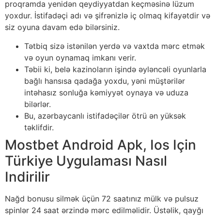
proqramda yenidən qeydiyyatdan keçməsinə lüzum
yoxdur. İstifadəçi adı və şifrənizlə iç olmaq kifayətdir və
siz oyuna davam edə bilərsiniz.
Tətbiq sizə istənilən yerdə və vaxtda mərc etmək
və oyun oynamaq imkanı verir.
Təbii ki, belə kazinoların işində əyləncəli oyunlarla
bağlı hansısa qadağa yoxdu, yəni müştərilər
intəhasız sonluğa kəmiyyət oynaya və uduza
bilərlər.
Bu, azərbaycanlı istifadəçilər ötrü ən yüksək
təklifdir.
Mostbet Android Apk, Ios Için
Türkiye Uygulaması Nasıl
Indirilir
Nağd bonusu silmək üçün 72 saatınız mülk və pulsuz
spinlər 24 saat ərzində mərc edilməlidir. Üstəlik, qayğı