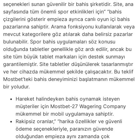
seçenekleri sunan güvenilir bir bahis şirketidir. Site, ana
sayfasında tüm önemli spor etkinlikleri için” “bahis
çizgilerini gösterir empieza ayrıca canlı oyun içi bahis
pazarlarına sahiptir. Arama fonksiyonu kullanılarak veya
mevcut kategorilere göz atılarak daha belirsiz pazarlar
bulunabilir. Spor bahis uygulamaları söz konusu
olduğunda tabletler genellikle göz ardı edilir, ancak bu
site tüm büyük tablet markaları için destek sunmayı
garantilemiştir. Site tabletler düşünülerek tasarlanmıştır
ve her cihazda mükemmel şekilde çalışacaktır. Bu teklif
Mostbet’teki bahis deneyiminizi başlatmanın mükemmel
bir yoludur.
Hareket halindeyken bahis oynamak isteyen
müşteriler için Mostbet-27 Wagering Company
mükemmel bir mobil uygulamaya sahiptir.
Rakipsiz oranlar,” “harika özellikler ve güvenli
ödeme seçenekleriyle, paranızın güvende
olduğundan empieza aynı zamanda çok