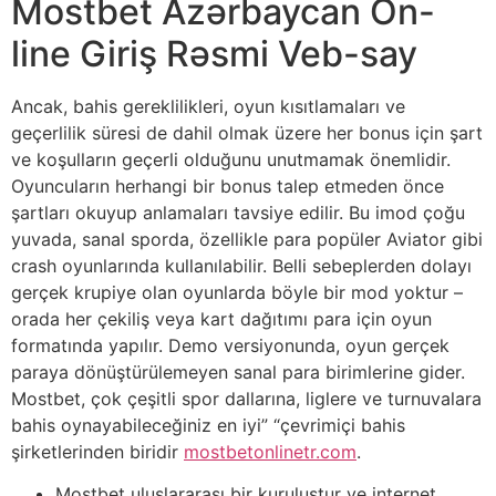
Mostbet Azərbaycan On-
line Giriş Rəsmi Veb-say
Ancak, bahis gereklilikleri, oyun kısıtlamaları ve
geçerlilik süresi de dahil olmak üzere her bonus için şart
ve koşulların geçerli olduğunu unutmamak önemlidir.
Oyuncuların herhangi bir bonus talep etmeden önce
şartları okuyup anlamaları tavsiye edilir. Bu imod çoğu
yuvada, sanal sporda, özellikle para popüler Aviator gibi
crash oyunlarında kullanılabilir. Belli sebeplerden dolayı
gerçek krupiye olan oyunlarda böyle bir mod yoktur –
orada her çekiliş veya kart dağıtımı para için oyun
formatında yapılır. Demo versiyonunda, oyun gerçek
paraya dönüştürülemeyen sanal para birimlerine gider.
Mostbet, çok çeşitli spor dallarına, liglere ve turnuvalara
bahis oynayabileceğiniz en iyi” “çevrimiçi bahis
şirketlerinden biridir
mostbetonlinetr.com
.
Mostbet uluslararası bir kuruluştur ve internet