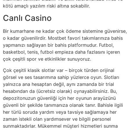
kötü amaçlı yazılım riski altına sokabilir.
Canlı Casino
Bir kumarhane ne kadar çok ödeme sistemine güvenirse,
o kadar güvenilirdir. Mostbet favori takımlarınıza bahis
yapmanızı sağlayan bir bahis platformudur. Futbol,
basketbol, tenis, futbol empieza daha fazlasını içeren
çok çeşitli spor ve etkinlikler sunuyoruz.
Çok çeşitli klasik slotlar var – birçok türden orijinal
görsel ve ses tasarımına sahip yüzlerce oyun. Slotları
yalnızca ana hesaptan değil, aynı zamanda bir trial
hesabından da (ücretsiz olarak) oynayabilirsiniz. Bu,
depozitonuzun güvenliği için her oyunun arayüzünü
güvenli bir şekilde tanımanıza olanak tanır. Bahisle ilgili
her türlü soruda yardım veya tavsiye sağlamaya her
zaman istekli olan yardımsever ve bilgili personel
sunmaktadırlar. Mükemmel müşteri hizmetleri sunma