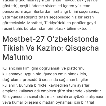
Yükleme düğmesi (aynı zamanda mevcut bakiyeyi de
gösterir), çeşitli ödeme sistemleri içeren yükleme
penceresini açar. Bunlardan herhangi birini seçerseniz,
yatırmak istediğiniz tutarı seçebileceğiniz bir ekran
göreceksiniz. Mostbet, Türkiye’deki en popüler gayri
resmi bahis bürolarından biri olarak bilinmektedir.
Mostbet-27 O’zbekistonda
Tikish Va Kazino: Qisqacha
Ma’lumo
Kullanıcının kimliğini doğrulamak ve platformu
kullanmaya uygun olduğundan emin olmak için,
doğrulama prosedürü sırasında sağlanan bilgiler
kullanılır. Bununla birlikte, kaydedilen tüm ayarlar
empieza kullanıcı adı empieza şifre sistemde kalacaktır.
Bir oyuncunun sanal slot makinesinin arayüzüne alışması
veya kumar bileşeni olmadan oynaması için bir trial