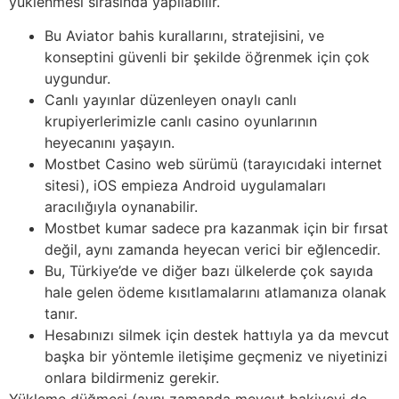
yüklenmesi sırasında yapılabilir.
Bu Aviator bahis kurallarını, stratejisini, ve
konseptini güvenli bir şekilde öğrenmek için çok
uygundur.
Canlı yayınlar düzenleyen onaylı canlı
krupiyerlerimizle canlı casino oyunlarının
heyecanını yaşayın.
Mostbet Casino web sürümü (tarayıcıdaki internet
sitesi), iOS empieza Android uygulamaları
aracılığıyla oynanabilir.
Mostbet kumar sadece pra kazanmak için bir fırsat
değil, aynı zamanda heyecan verici bir eğlencedir.
Bu, Türkiye’de ve diğer bazı ülkelerde çok sayıda
hale gelen ödeme kısıtlamalarını atlamanıza olanak
tanır.
Hesabınızı silmek için destek hattıyla ya da mevcut
başka bir yöntemle iletişime geçmeniz ve niyetinizi
onlara bildirmeniz gerekir.