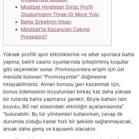
Mostbet Hindistan Girişi: Profil
Oluşturmanın Three Or More Yolu
Bahis Şirketinin Itibarı
Mostbet’te Kazançları Çekme
Prosedürü?
Yüksek profilli spor etkinliklerine ve siber sporlara bahis
yapma, belirli casino oyunlarında iyileştirilmiş koşullar
gibi seçenekler sunar. Promosyonlara erişim için üst
menüde bulunan “Promosyonlar” düğmesine
tıklayabilirsiniz. Alınan bonusu geri kazanmak için,
bonus ödemesinin boyutundan birkaç kat daha yüksek
bir tutarda bahis yapmanız gerekir. Böyle bahsin tam
boyutu, BO net sitesindeki etkinliğin açıklamasında”
“bulunabilir. Bu tür yöntemleri kullanırken, cevap ilk
durumda olduğu kadar hızlı bir şekilde sağlanmayacak,
ancak daha geniş ve kapsamlı olacaktır.