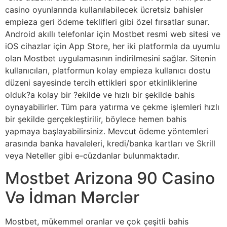
casino oyunlarında kullanılabilecek ücretsiz bahisler
empieza geri ödeme teklifleri gibi özel fırsatlar sunar.
Android akıllı telefonlar için Mostbet resmi web sitesi ve
iOS cihazlar için App Store, her iki platformla da uyumlu
olan Mostbet uygulamasının indirilmesini sağlar. Sitenin
kullanıcıları, platformun kolay empieza kullanıcı dostu
düzeni sayesinde tercih ettikleri spor etkinliklerine
olduk?a kolay bir ?ekilde ve hızlı bir şekilde bahis
oynayabilirler. Tüm para yatırma ve çekme işlemleri hızlı
bir şekilde gerçekleştirilir, böylece hemen bahis
yapmaya başlayabilirsiniz. Mevcut ödeme yöntemleri
arasında banka havaleleri, kredi/banka kartları ve Skrill
veya Neteller gibi e-cüzdanlar bulunmaktadır.
Mostbet Arizona 90 Casino
Və İdman Mərclər
Mostbet, mükemmel oranlar ve çok çeşitli bahis