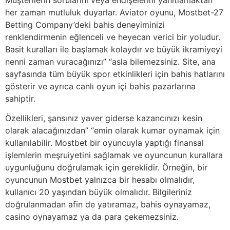
Müşterilerin sorularını veya endişelerini yanıtlamaktan
her zaman mutluluk duyarlar. Aviator oyunu, Mostbet-27
Betting Company’deki bahis deneyiminizi
renklendirmenin eğlenceli ve heyecan verici bir yoludur.
Basit kuralları ile başlamak kolaydır ve büyük ikramiyeyi
nenni zaman vuracağınızı” “asla bilemezsiniz. Site, ana
sayfasında tüm büyük spor etkinlikleri için bahis hatlarını
gösterir ve ayrıca canlı oyun içi bahis pazarlarına
sahiptir.
Özellikleri, şansınız yaver giderse kazancınızı kesin
olarak alacağınızdan” “emin olarak kumar oynamak için
kullanılabilir. Mostbet bir oyuncuyla yaptığı finansal
işlemlerin meşruiyetini sağlamak ve oyuncunun kurallara
uygunluğunu doğrulamak için gereklidir. Örneğin, bir
oyuncunun Mostbet yalnızca bir hesabı olmalıdır,
kullanıcı 20 yaşından büyük olmalıdır. Bilgileriniz
doğrulanmadan afin de yatıramaz, bahis oynayamaz,
casino oynayamaz ya da para çekemezsiniz.