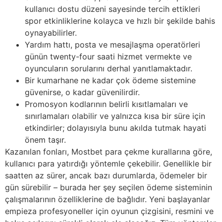
kullanıcı dostu düzeni sayesinde tercih ettikleri
spor etkinliklerine kolayca ve hızlı bir şekilde bahis
oynayabilirler.
Yardım hattı, posta ve mesajlaşma operatörleri
günün twenty-four saati hizmet vermekte ve
oyuncuların sorularını derhal yanıtlamaktadır.
Bir kumarhane ne kadar çok ödeme sistemine
güvenirse, o kadar güvenilirdir.
Promosyon kodlarının belirli kısıtlamaları ve
sınırlamaları olabilir ve yalnızca kısa bir süre için
etkindirler; dolayısıyla bunu akılda tutmak hayati
önem taşır.
Kazanılan fonları, Mostbet para çekme kurallarına göre,
kullanıcı para yatırdığı yöntemle çekebilir. Genellikle bir
saatten az sürer, ancak bazı durumlarda, ödemeler bir
gün sürebilir – burada her şey seçilen ödeme sisteminin
çalışmalarının özelliklerine de bağlıdır. Yeni başlayanlar
empieza profesyoneller için oyunun çizgisini, resmini ve