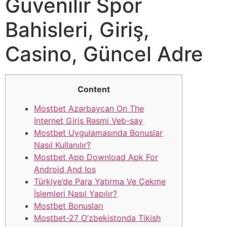
Güvenilir Spor
Bahisleri, Giriş,
Casino, Güncel Adre
Content
Mostbet Azərbaycan On The
Internet Giriş Rəsmi Veb-say
Mostbet Uygulamasında Bonuslar
Nasıl Kullanılır?
Mostbet App Download Apk For
Android And Ios
Türkiye’de Para Yatırma Ve Çekme
İşlemleri Nasıl Yapılır?
Mostbet Bonusları
Mostbet-27 O’zbekistonda Tikish