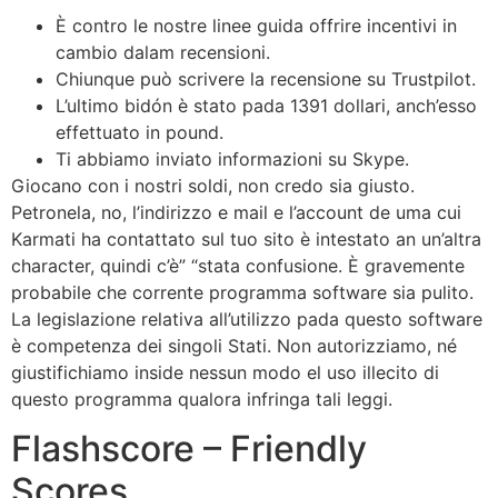
È contro le nostre linee guida offrire incentivi in
cambio dalam recensioni.
Chiunque può scrivere la recensione su Trustpilot.
L’ultimo bidón è stato pada 1391 dollari, anch’esso
effettuato in pound.
Ti abbiamo inviato informazioni su Skype.
Giocano con i nostri soldi, non credo sia giusto.
Petronela, no, l’indirizzo e mail e l’account de uma cui
Karmati ha contattato sul tuo sito è intestato an un’altra
character, quindi c’è” “stata confusione. È gravemente
probabile che corrente programma software sia pulito.
La legislazione relativa all’utilizzo pada questo software
è competenza dei singoli Stati. Non autorizziamo, né
giustifichiamo inside nessun modo el uso illecito di
questo programma qualora infringa tali leggi.
Flashscore – Friendly
Scores