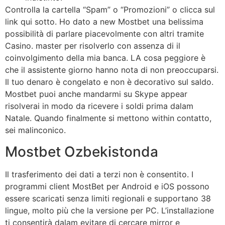
Controlla la cartella “Spam” o “Promozioni” o clicca sul
link qui sotto. Ho dato a new Mostbet una belissima
possibilità di parlare piacevolmente con altri tramite
Casino. master per risolverlo con assenza di il
coinvolgimento della mia banca. LA cosa peggiore è
che il assistente giorno hanno nota di non preoccuparsi.
Il tuo denaro è congelato e non è decorativo sul saldo.
Mostbet puoi anche mandarmi su Skype appear
risolverai in modo da ricevere i soldi prima dalam
Natale. Quando finalmente si mettono within contatto,
sei malinconico.
Mostbet Ozbekistonda
Il trasferimento dei dati a terzi non è consentito. I
programmi client MostBet per Android e iOS possono
essere scaricati senza limiti regionali e supportano 38
lingue, molto più che la versione per PC. L’installazione
ti consentirà dalam evitare di cercare mirror e