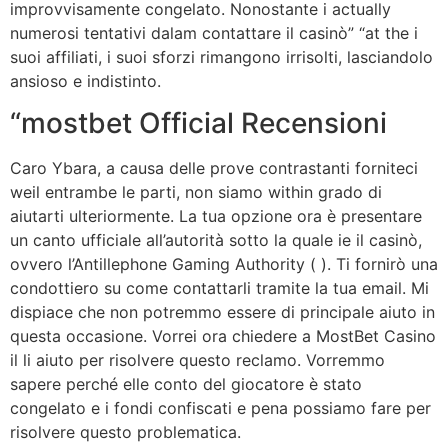
improvvisamente congelato. Nonostante i actually
numerosi tentativi dalam contattare il casinò” “at the i
suoi affiliati, i suoi sforzi rimangono irrisolti, lasciandolo
ansioso e indistinto.
“mostbet Official Recensioni
Caro Ybara, a causa delle prove contrastanti forniteci
weil entrambe le parti, non siamo within grado di
aiutarti ulteriormente. La tua opzione ora è presentare
un canto ufficiale all’autorità sotto la quale ie il casinò,
ovvero l’Antillephone Gaming Authority ( ). Ti fornirò una
condottiero su come contattarli tramite la tua email. Mi
dispiace che non potremmo essere di principale aiuto in
questa occasione. Vorrei ora chiedere a MostBet Casino
il li aiuto per risolvere questo reclamo. Vorremmo
sapere perché elle conto del giocatore è stato
congelato e i fondi confiscati e pena possiamo fare per
risolvere questo problematica.