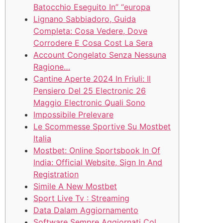
Batocchio Eseguito In” “europa
Lignano Sabbiadoro, Guida
Completa: Cosa Vedere, Dove
Corrodere E Cosa Cost La Sera
Account Congelato Senza Nessuna
Ragione…
Cantine Aperte 2024 In Friuli: Il
Pensiero Del 25 Electronic 26
Maggio Electronic Quali Sono
Impossibile Prelevare
Le Scommesse Sportive Su Mostbet
Italia
Mostbet: Online Sportsbook In Of
India: Official Website, Sign In And
Registration
Simile A New Mostbet
Sport Live Tv : Streaming
Data Dalam Aggiornamento
Software Sempre Aggiornati Col