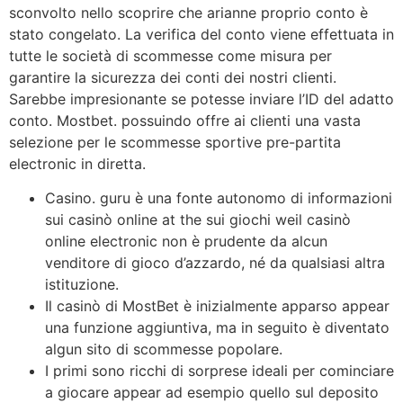
sconvolto nello scoprire che arianne proprio conto è
stato congelato. La verifica del conto viene effettuata in
tutte le società di scommesse come misura per
garantire la sicurezza dei conti dei nostri clienti.
Sarebbe impresionante se potesse inviare l’ID del adatto
conto. Mostbet. possuindo offre ai clienti una vasta
selezione per le scommesse sportive pre-partita
electronic in diretta.
Casino. guru è una fonte autonomo di informazioni
sui casinò online at the sui giochi weil casinò
online electronic non è prudente da alcun
venditore di gioco d’azzardo, né da qualsiasi altra
istituzione.
Il casinò di MostBet è inizialmente apparso appear
una funzione aggiuntiva, ma in seguito è diventato
algun sito di scommesse popolare.
I primi sono ricchi di sorprese ideali per cominciare
a giocare appear ad esempio quello sul deposito