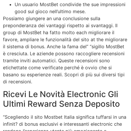
Un usuario MostBet condivide the sue impressioni
good sul gioco nell’ultimo mese.
Possiamo giungere an una conclusione sulla
preponderanza dei vantaggi rispetto ai svantaggi. Il
group di MostBet ha fatto molto each migliorare il
favore, ampliare le funzionalità del sito at the migliorare
il sistema di bonus. Anche la fama del” “sigillo MostBet
è cresciuta. Le aziende possono raccogliere recensioni
tramite inviti automatici. Queste recensioni sono
etichettate come verificate perché è ovvio che si
basano su esperienze reali. Scopri di più sui diversi tipi
di recensioni.
Ricevi Le Novità Electronic Gli
Ultimi Reward Senza Deposito
“Scegliendo il sito Mostbet Italia significa tuffarsi in una
infinit? di bonus esclusivi e interessanti electronic che
rendono l’esperienza utente più emozionante e