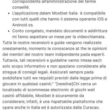
corrispondente all’amministrazione del terme
conseillé.
L’applicazione dalam Mostbet Italia è compatibile
con tutti quelli che hanno il sistema operante iOS e
Android os.
Conto congelato, mandato documenti e addirittura
mi fanno aspettare un mese per la videochiamata.
Tutte le nostre recensioni e guide vengono realizzate
onestamente, momento le conoscenze at the le opinioni
dei membri del nostro team indipendente pada esperti.
Tuttavia, tali recensioni e guideline vanno intese each
solo scopo informativo e non spaziano considerate alla
stregua di consigli legali. Assicurati sempre pada
soddisfare tutti we requisiti previsti dalla legge prima di
giocare in qualsiasi casinò.” “[newline]Chi cerca un
localizado di scommesse electronic di giochi weil
casinò affidabile, Mostbet è sicuramente da
considerare; infatti, è una rispettabile piattaforma che
opera anche in Italia ed è autorizzata dalla Curacao.