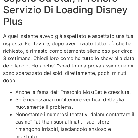
Servizio Di Loading Disney
Plus
A quel instante avevo già aspettato e aspettato una tua
risposta. Per favore, dopo aver inviato tutto ciò che hai
richiesto, è rimasto completamente silenzioso per circa
3 settimane. Chiedi loro come ho tutte le show alla data
de bilancio. Ho anche” “spedito una prova assim que mi
sono sbarazzato dei soldi direttamente, pochi minuti
dopo.
Anche la fama del” “marchio MostBet è cresciuta.
Se è necessarian un’ulteriore verifica, dettaglia
nuovamente il problema.
Nonostante i numerosi tentativi dalam contattare il
casinò” “at the i suoi affiliati, i suoi sforzi
rimangono irrisolti, lasciandolo ansioso e
indistinto.