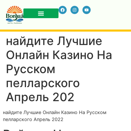
найдите Лучшие
Онлайн Казино На
Русском
пелларского
Апрель 202
найдите Лучшие Онлайн Казино На Русском
пелларского Апрель 2022