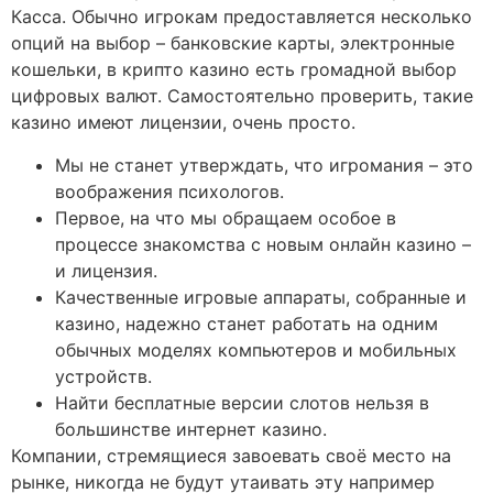
Касса. Обычно игрокам предоставляется несколько
опций на выбор – банковские карты, электронные
кошельки, в крипто казино есть громадной выбор
цифровых валют. Самостоятельно проверить, такие
казино имеют лицензии, очень просто.
Мы не станет утверждать, что игромания – это
воображения психологов.
Первое, на что мы обращаем особое в
процессе знакомства с новым онлайн казино –
и лицензия.
Качественные игровые аппараты, собранные и
казино, надежно станет работать на одним
обычных моделях компьютеров и мобильных
устройств.
Найти бесплатные версии слотов нельзя в
большинстве интернет казино.
Компании, стремящиеся завоевать своё место на
рынке, никогда не будут утаивать эту например