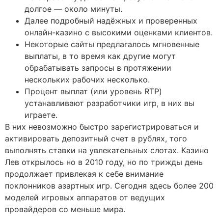
долгое — около минуты.
Далее подробный надёжных и проверенных
онлайн-казино с высокими оценками клиентов.
Некоторые сайты предлагалось мгновенные
выплаты, в то время как другие могут
обрабатывать запросы в протяжении
нескольких рабочих несколько.
Процент выплат (или уровень RTP)
устанавливают разработчики игр, в них вы
играете.
В них невозможно быстро зарегистрироваться и
активировать депозитный счет в рублях, того
выполнять ставки на увлекательных слотах. Казино
Лев открылось но в 2010 году, но по трижды день
продолжает привлекая к себе внимание
поклонников азартных игр. Сегодня здесь более 200
моделей игровых аппаратов от ведущих
провайдеров со меньше мира.