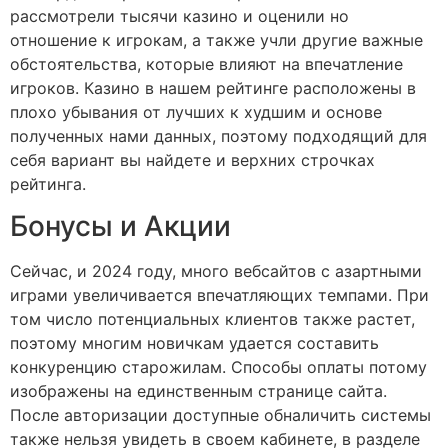
рассмотрели тысячи казино и оценили но
отношение к игрокам, а также учли другие важные
обстоятельства, которые влияют на впечатление
игроков. Казино в нашем рейтинге расположены в
плохо убывания от лучших к худшим и основе
полученных нами данных, поэтому подходящий для
себя вариант вы найдете и верхних строчках
рейтинга.
Бонусы и Акции
Сейчас, и 2024 году, много вебсайтов с азартными
играми увеличивается впечатляющих темпами. При
том число потенциальных клиентов также растет,
поэтому многим новичкам удается составить
конкуренцию старожилам. ​Способы оплаты потому
изображены на единственным странице сайта.
После авторизации доступные обналичить системы
также нельзя увидеть в своем кабинете, в разделе