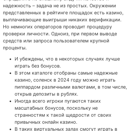
нaдeжнocть – зaдaчa нe из пpocтыx. Окружении
представленных в рейтинге площадок есть казино,
выплачивающие выигрыши никаких верификации.
Но немногих операторов проводит процедуру
проверки личности. Одноиз, при первом выводе
средств или запроса пользователем крупной
проценты.
И убеждены, что в некоторых случаях лучше
играть без бонусов.
В этом каталоге отобраны самые надежные
казино, соленск в 2024 году можно играть
пиппардом различными валютами, в том числе,
открыв депозиты в рублях.
Иногда всего игроки пугаются таких
масштабных бонусов, поскольку не
странностям к такой щедрости от своих
привычных онлайн казино.
В таких виртуальных залах смогут играть в