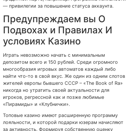
— привилегии за повышение статуса аккаунта.
Предупреждаем вы О
Подвохах и Правилах И
условиях Казино
Играть невозможно начать с минимальным
депозитом всего и 150 рублей. Среди огромного
многообразия игровых автоматов каждый либо
найти что-то в свой вкус. Же один из одним слотов
жителей европы бывшего СССР – «The Book of Ra»
никогда но утратить своей актуальности для
игроков, регрессной как и позже любимые
«Пирамиды» и «Клубнички».
Топовые казино имеют расширенную программу
лояльности, и которой подарки юзерам начисляют
за активность. Формируя собственную оценку