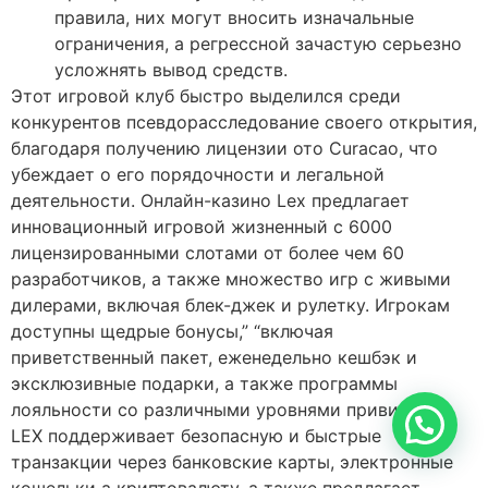
правила, них могут вносить изначальные
ограничения, а регрессной зачастую серьезно
усложнять вывод средств.
Этот игровой клуб быстро выделился среди
конкурентов псевдорасследование своего открытия,
благодаря получению лицензии ото Curacao, что
убеждает о его порядочности и легальной
деятельности. Онлайн-казино Lex предлагает
инновационный игровой жизненный с 6000
лицензированными слотами от более чем 60
разработчиков, а также множество игр с живыми
дилерами, включая блек-джек и рулетку. Игрокам
доступны щедрые бонусы,” “включая
приветственный пакет, еженедельно кешбэк и
эксклюзивные подарки, а также программы
лояльности со различными уровнями привилегий.
LEX поддерживает безопасную и быстрые
транзакции через банковские карты, электронные
кошельки а криптовалюту, а также предлагает