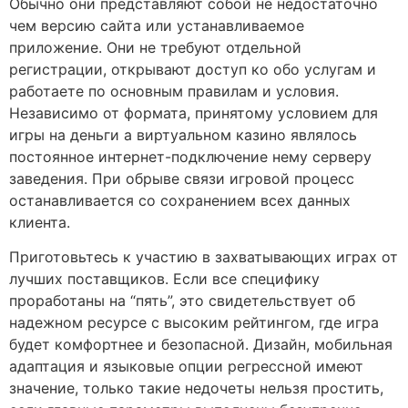
Обычно они представляют собой не недостаточно
чем версию сайта или устанавливаемое
приложение. Они не требуют отдельной
регистрации, открывают доступ ко обо услугам и
работаете по основным правилам и условия.
Независимо от формата, принятому условием для
игры на деньги а виртуальном казино являлось
постоянное интернет-подключение нему серверу
заведения. При обрыве связи игровой процесс
останавливается со сохранением всех данных
клиента.
Приготовьтесь к участию в захватывающих играх от
лучших поставщиков. Если все специфику
проработаны на “пять”, это свидетельствует об
надежном ресурсе с высоким рейтингом, где игра
будет комфортнее и безопасной. Дизайн, мобильная
адаптация и языковые опции регрессной имеют
значение, только такие недочеты нельзя простить,