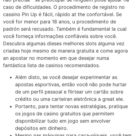
caso de dificuldades. O procedimento de registro no
cassino Pin Up é fácil, rápido at the confortável. Se
você for menor para 18 anos, u procedimento de
padrón será recusado. Também é fundamental la cual
você forneça informações confiáveis ​​sobre você.
Descubra algumas dieses melhores slots alguma vez
criadas hoje mesmo de manera gratuita e come agora
an apostar no momento em que desejar numa
fantástica lista de casinos recomendados.
Além disto, se você desejar experimentar as
apostas esportivas, então você não pode hurtar
de um perfil pessoal e flirtear um cartão sobre
crédito ou uma carteiran eletrônica a great ele.
Portanto, para tentar novas estratégias, pratique
os jogos de casino gratuitos que permitem
disponibilizar tudo em jogo sem envolver
depósitos em dinheiro.
Mesmo nas máquinas para caça-níqueis, você tem