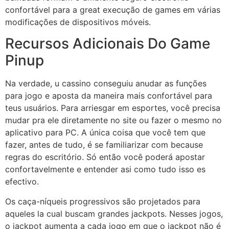
confortável para a great execução de games em várias
modificações de dispositivos móveis.
Recursos Adicionais Do Game
Pinup
Na verdade, u cassino conseguiu anudar as funções
para jogo e aposta da maneira mais confortável para
teus usuários. Para arriesgar em esportes, você precisa
mudar pra ele diretamente no site ou fazer o mesmo no
aplicativo para PC. A única coisa que você tem que
fazer, antes de tudo, é se familiarizar com because
regras do escritório. Só então você poderá apostar
confortavelmente e entender asi como tudo isso es
efectivo.
Os caça-níqueis progressivos são projetados para
aqueles la cual buscam grandes jackpots. Nesses jogos,
o jackpot aumenta a cada jogo em que o jackpot não é