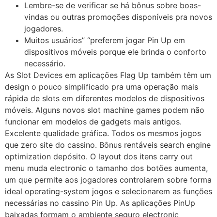
Lembre-se de verificar se há bônus sobre boas-
vindas ou outras promoções disponíveis pra novos
jogadores.
Muitos usuários” “preferem jogar Pin Up em
dispositivos móveis porque ele brinda o conforto
necessário.
As Slot Devices em aplicações Flag Up também têm um
design o pouco simplificado pra uma operação mais
rápida de slots em diferentes modelos de dispositivos
móveis. Alguns novos slot machine games podem não
funcionar em modelos de gadgets mais antigos.
Excelente qualidade gráfica. Todos os mesmos jogos
que zero site do cassino. Bônus rentáveis search engine
optimization depósito. O layout dos itens carry out
menu muda electronic o tamanho dos botões aumenta,
um que permite aos jogadores controlarem sobre forma
ideal operating-system jogos e selecionarem as funções
necessárias no cassino Pin Up. As aplicações PinUp
baixadas formam o ambiente seguro electronic