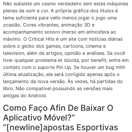
Não subsiste um casino verdadeiro sem estas máquinas
plenas de som e cor. A própria gráfica dos títulos é
tema suficiente para vello menos jogar o jogo uma
ocasião. Cores vibrantes, animação 3D e
acompanhamento sonoro imerso em atmosfera ao
máximo. O Critical Hits é um site com notícias diárias
sobre o globo dos games, cartoons, cinema e
television, além de artigos, opinião e análises. Se você
tiver qualquer problema et dúvida, por benefit, entre em
contato com o suporte Pin Up. Se houver um bug mhh
última atualização, ele será corrigido apenas após o
lançamento da nova versão. Às vezes, há partidas do
libro. Não compatível possuindo as versões mais
antigas do Android.
Como Faço Afin De Baixar O
Aplicativo Móvel?”
“[newline]apostas Esportivas