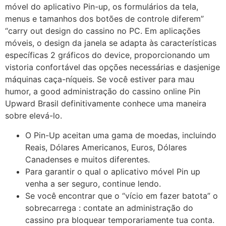
móvel do aplicativo Pin-up, os formulários da tela,
menus e tamanhos dos botões de controle diferem”
“carry out design do cassino no PC. Em aplicações
móveis, o design da janela se adapta às características
específicas 2 gráficos do device, proporcionando um
vistoria confortável das opções necessárias e dasjenige
máquinas caça-níqueis. Se você estiver para mau
humor, a good administração do cassino online Pin
Upward Brasil definitivamente conhece uma maneira
sobre elevá-lo.
O Pin-Up aceitan uma gama de moedas, incluindo
Reais, Dólares Americanos, Euros, Dólares
Canadenses e muitos diferentes.
Para garantir o qual o aplicativo móvel Pin up
venha a ser seguro, continue lendo.
Se você encontrar que o “vício em fazer batota” o
sobrecarrega : contate an administração do
cassino pra bloquear temporariamente tua conta.