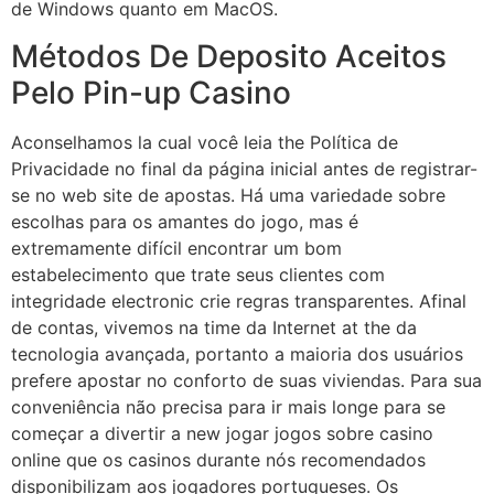
de Windows quanto em MacOS.
Métodos De Deposito Aceitos
Pelo Pin-up Casino
Aconselhamos la cual você leia the Política de
Privacidade no final da página inicial antes de registrar-
se no web site de apostas. Há uma variedade sobre
escolhas para os amantes do jogo, mas é
extremamente difícil encontrar um bom
estabelecimento que trate seus clientes com
integridade electronic crie regras transparentes. Afinal
de contas, vivemos na time da Internet at the da
tecnologia avançada, portanto a maioria dos usuários
prefere apostar no conforto de suas viviendas. Para sua
conveniência não precisa para ir mais longe para se
começar a divertir a new jogar jogos sobre casino
online que os casinos durante nós recomendados
disponibilizam aos jogadores portugueses. Os