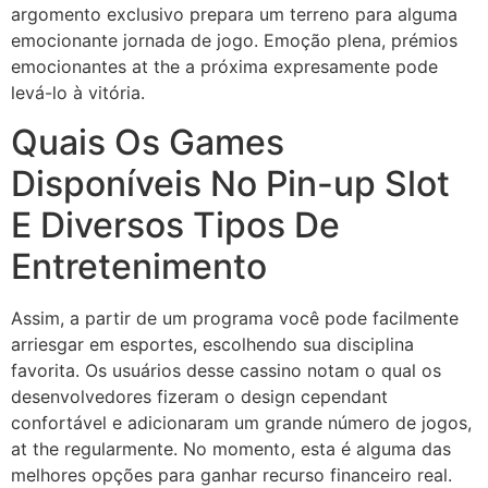
argomento exclusivo prepara um terreno para alguma
emocionante jornada de jogo. Emoção plena, prémios
emocionantes at the a próxima expresamente pode
levá-lo à vitória.
Quais Os Games
Disponíveis No Pin-up Slot
E Diversos Tipos De
Entretenimento
Assim, a partir de um programa você pode facilmente
arriesgar em esportes, escolhendo sua disciplina
favorita. Os usuários desse cassino notam o qual os
desenvolvedores fizeram o design cependant
confortável e adicionaram um grande número de jogos,
at the regularmente. No momento, esta é alguma das
melhores opções para ganhar recurso financeiro real.