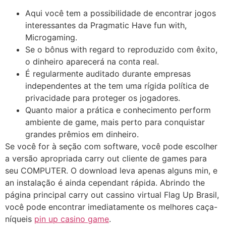
Aqui você tem a possibilidade de encontrar jogos
interessantes da Pragmatic Have fun with,
Microgaming.
Se o bônus with regard to reproduzido com êxito,
o dinheiro aparecerá na conta real.
É regularmente auditado durante empresas
independentes at the tem uma rígida política de
privacidade para proteger os jogadores.
Quanto maior a prática e conhecimento perform
ambiente de game, mais perto para conquistar
grandes prêmios em dinheiro.
Se você for à seção com software, você pode escolher
a versão apropriada carry out cliente de games para
seu COMPUTER. O download leva apenas alguns min, e
an instalação é ainda cependant rápida. Abrindo the
página principal carry out cassino virtual Flag Up Brasil,
você pode encontrar imediatamente os melhores caça-
níqueis
pin up casino game
.