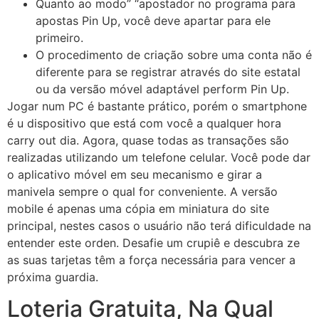
Quanto ao modo” “apostador no programa para
apostas Pin Up, você deve apartar para ele
primeiro.
O procedimento de criação sobre uma conta não é
diferente para se registrar através do site estatal
ou da versão móvel adaptável perform Pin Up.
Jogar num PC é bastante prático, porém o smartphone
é u dispositivo que está com você a qualquer hora
carry out dia. Agora, quase todas as transações são
realizadas utilizando um telefone celular. Você pode dar
o aplicativo móvel em seu mecanismo e girar a
manivela sempre o qual for conveniente. A versão
mobile é apenas uma cópia em miniatura do site
principal, nestes casos o usuário não terá dificuldade na
entender este orden. Desafie um crupiê e descubra ze
as suas tarjetas têm a força necessária para vencer a
próxima guardia.
Loteria Gratuita, Na Qual