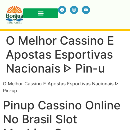
O Melhor Cassino E
Apostas Esportivas
Nacionais ᐈ Pin-u
O Melhor Cassino E Apostas Esportivas Nacionais ᐈ
Pin-up
Pinup Cassino Online
No Brasil Slot