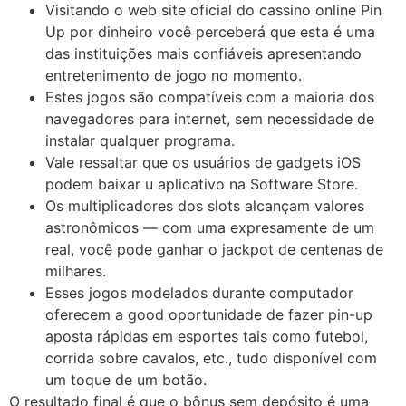
Visitando o web site oficial do cassino online Pin
Up por dinheiro você perceberá que esta é uma
das instituições mais confiáveis apresentando
entretenimento de jogo no momento.
Estes jogos são compatíveis com a maioria dos
navegadores para internet, sem necessidade de
instalar qualquer programa.
Vale ressaltar que os usuários de gadgets iOS
podem baixar u aplicativo na Software Store.
Os multiplicadores dos slots alcançam valores
astronômicos — com uma expresamente de um
real, você pode ganhar o jackpot de centenas de
milhares.
Esses jogos modelados durante computador
oferecem a good oportunidade de fazer pin-up
aposta rápidas em esportes tais como futebol,
corrida sobre cavalos, etc., tudo disponível com
um toque de um botão.
O resultado final é que o bônus sem depósito é uma