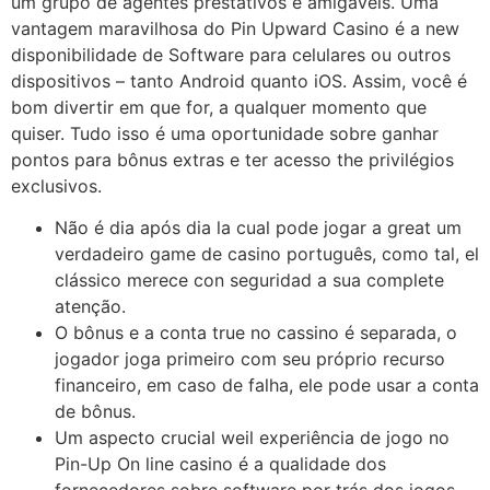
um grupo de agentes prestativos e amigáveis. Uma
vantagem maravilhosa do Pin Upward Casino é a new
disponibilidade de Software para celulares ou outros
dispositivos – tanto Android quanto iOS. Assim, você é
bom divertir em que for, a qualquer momento que
quiser. Tudo isso é uma oportunidade sobre ganhar
pontos para bônus extras e ter acesso the privilégios
exclusivos.
Não é dia após dia la cual pode jogar a great um
verdadeiro game de casino português, como tal, el
clássico merece con seguridad a sua complete
atenção.
O bônus e a conta true no cassino é separada, o
jogador joga primeiro com seu próprio recurso
financeiro, em caso de falha, ele pode usar a conta
de bônus.
Um aspecto crucial weil experiência de jogo no
Pin-Up On line casino é a qualidade dos