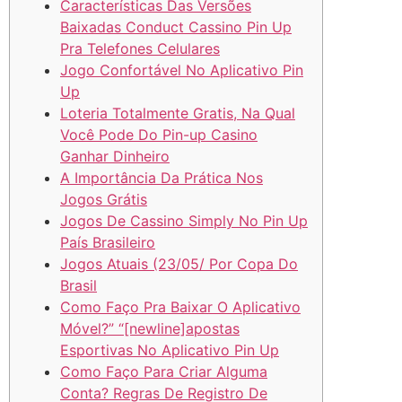
Características Das Versões
Baixadas Conduct Cassino Pin Up
Pra Telefones Celulares
Jogo Confortável No Aplicativo Pin
Up
Loteria Totalmente Gratis, Na Qual
Você Pode Do Pin-up Casino
Ganhar Dinheiro
A Importância Da Prática Nos
Jogos Grátis
Jogos De Cassino Simply No Pin Up
País Brasileiro
Jogos Atuais (23/05/ Por Copa Do
Brasil
Como Faço Pra Baixar O Aplicativo
Móvel?” “[newline]apostas
Esportivas No Aplicativo Pin Up
Como Faço Para Criar Alguma
Conta? Regras De Registro De