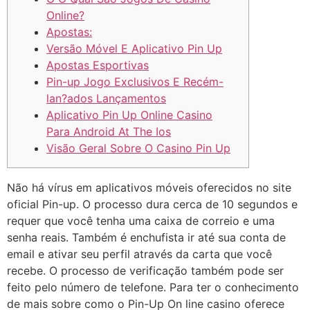
Online?
Apostas:
Versão Móvel E Aplicativo Pin Up
Apostas Esportivas
Pin-up Jogo Exclusivos E Recém-
lan?ados Lançamentos
Aplicativo Pin Up Online Casino
Para Android At The Ios
Visão Geral Sobre O Casino Pin Up
Não há vírus em aplicativos móveis oferecidos no site
oficial Pin-up. O processo dura cerca de 10 segundos e
requer que você tenha uma caixa de correio e uma
senha reais. Também é enchufista ir até sua conta de
email e ativar seu perfil através da carta que você
recebe. O processo de verificação também pode ser
feito pelo número de telefone. Para ter o conhecimento
de mais sobre como o Pin-Up On line casino oferece