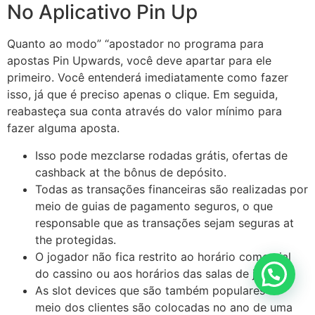
No Aplicativo Pin Up
Quanto ao modo” “apostador no programa para
apostas Pin Upwards, você deve apartar para ele
primeiro. Você entenderá imediatamente como fazer
isso, já que é preciso apenas o clique. Em seguida,
reabasteça sua conta através do valor mínimo para
fazer alguma aposta.
Isso pode mezclarse rodadas grátis, ofertas de
cashback at the bônus de depósito.
Todas as transações financeiras são realizadas por
meio de guias de pagamento seguros, o que
responsable que as transações sejam seguras at
the protegidas.
O jogador não fica restrito ao horário comercial
do cassino ou aos horários das salas de jogos.
As slot devices que são também populares no
meio dos clientes são colocadas no ano de uma