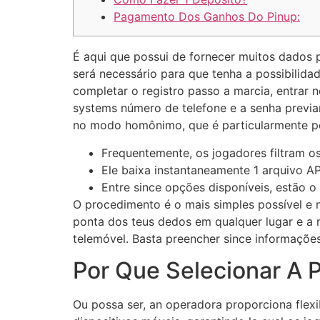
Pagamento Dos Ganhos Do Pinup:
É aqui que possui de fornecer muitos dados p
será necessário para que tenha a possibilida
completar o registro passo a marcia, entrar n
systems número de telefone e a senha previam
no modo homônimo, que é particularmente pop
Frequentemente, os jogadores filtram o
Ele baixa instantaneamente 1 arquivo APK
Entre since opções disponíveis, estão o 
O procedimento é o mais simples possível e n
ponta dos teus dedos em qualquer lugar e a n
telemóvel. Basta preencher since informações
Por Que Selecionar A P
Ou possa ser, an operadora proporciona flex