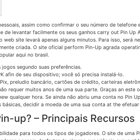
essoais, assim como confirmar o seu número de telefone e 
de de levantar facilmente os seus ganhos carry out Pin Up 
o web site levará apenas alguns minutos. Para isso, será n
ente criada. O site oficial perform Pin-Up agrada operati
ular aqui no brasil.
s jogos segundo suas preferências.
 afin de seu dispositivo; você só precisa instalá-lo.
Pix, preludio bancário, cartões de crédito, carteiras eletrô
ão requer muitos anos de uma sua parte. Graças an este on
ew qualquer hora. Se ainda não abriu uma conta no Pin Up,
 básicas, decidir a moeda de uma sua conta at the efetuar
in-up? – Principais Recursos
ibilidade para todos os tipos de jogadores. O site de uma