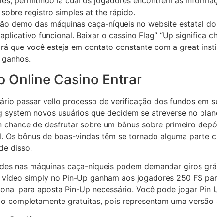
les, permitindo la cual os jogadores encontrem as informa
obre registro simples at the rápido.
são demo das máquinas caça-níqueis no website estatal do 
aplicativo funcional. Baixar o cassino Flag” “Up significa
itirá que você esteja em contato constante com a great in
 ganhos.
p Online Casino Entrar
ário passar vello processo de verificação dos fundos em 
 system novos usuários que decidem se atreverse no plan
n chance de desfrutar sobre um bônus sobre primeiro depó
al. Os bônus de boas-vindas têm se tornado alguma parte cr
de disso.
des nas máquinas caça-níqueis podem demandar giros grát
 vídeo simply no Pin-Up ganham aos jogadores 250 FS para
onal para aposta Pin-Up necessário. Você pode jogar Pin U
ão completamente gratuitas, pois representam uma versão 