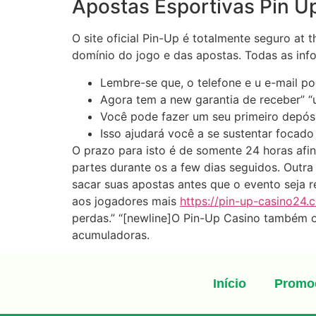
Apostas Esportivas Pin U
O site oficial Pin-Up é totalmente seguro at 
domínio do jogo e das apostas. Todas as inf
Lembre-se que, o telefone e u e-mail p
Agora tem a new garantia de receber” “
Você pode fazer um seu primeiro depósi
Isso ajudará você a se sustentar focad
O prazo para isto é de somente 24 horas afin
partes durante os a few dias seguidos. Outr
sacar suas apostas antes que o evento seja r
aos jogadores mais
https://pin-up-casino24.
perdas.” “[newline]O Pin-Up Casino também 
acumuladoras.
Início
Promo