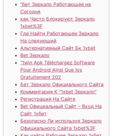
“бет Зеркало Работающее на
Сегодня
как Часто Блокируют Зеркало
1xbet%3F
Где Найти Работающее Зеркало
На следующий
Альтернативный Сайт Бк 1xbet
Bet Зеркало
“1win Apk Téléchargez Software
Pour Android Ainsi Que Ios
Gratuitement 202
Бет Зеркало Официального Сайта
Комментария К “1xbet Зеркало”
Регистрация На Сайте
Bet Официальный Сайт – Вход На
Сайт 1хбет
Безопасно Ли используя Зеркало
Официального Сайта 1xbet%3F
Как найти Рабочее Зеркало 1хбет