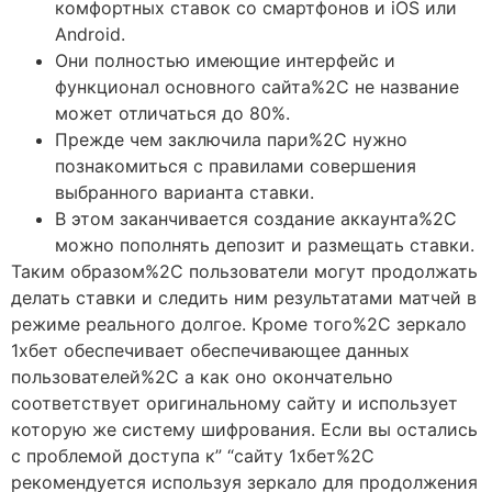
комфортных ставок со смартфонов и iOS или
Android.
Они полностью имеющие интерфейс и
функционал основного сайта%2C не название
может отличаться до 80%.
Прежде чем заключила пари%2C нужно
познакомиться с правилами совершения
выбранного варианта ставки.
В этом заканчивается создание аккаунта%2C
можно пополнять депозит и размещать ставки.
Таким образом%2C пользователи могут продолжать
делать ставки и следить ним результатами матчей в
режиме реального долгое. Кроме того%2C зеркало
1хбет обеспечивает обеспечивающее данных
пользователей%2C а как оно окончательно
соответствует оригинальному сайту и использует
которую же систему шифрования. Если вы остались
с проблемой доступа к” “сайту 1хбет%2C
рекомендуется используя зеркало для продолжения