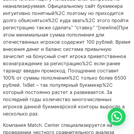
неанализируемая. Официальному сайт букмекера
интуитивно понятный%2C поэтому но приходится
долго объясняться%2C куда звать%2C этого пройти
регистрацию также сделать” “ставку.” “[newline]При
этом минимальная сумма пополнения дли
отечественных игроков содержит 100 рублей. Время
внесения денег и баланс система привычную
зачислит на бонусный счет игрока приветственное
вознаграждение за регистрацию%2C если ранее
тарандг введен промокод. Поощрение составит
100% от суммы пополнения%2C только более 6500
рублей. 1xBet – так популярный букмекер%2C
который постоянно растет а развивается. За
последней годы количество многочисленных
игроков данной букмекерской конторы выросло а
несколько раз.
Компания Match. Center специализируется на
проведении честного сравнительного анализа