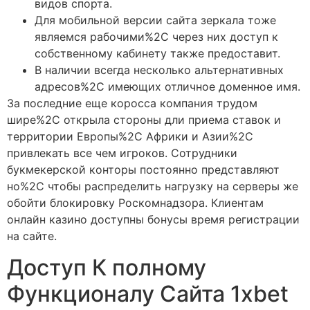
видов спорта.
Для мобильной версии сайта зеркала тоже
являемся рабочими%2C через них доступ к
собственному кабинету также предоставит.
В наличии всегда несколько альтернативных
адресов%2C имеющих отличное доменное имя.
За последние еще коросса компания трудом
шире%2C открыла стороны дли приема ставок и
территории Европы%2C Африки и Азии%2C
привлекать все чем игроков. Сотрудники
букмекерской конторы постоянно представляют
но%2C чтобы распределить нагрузку на серверы же
обойти блокировку Роскомнадзора. Клиентам
онлайн казино доступны бонусы время регистрации
на сайте.
Доступ К полному
Функционалу Сайта 1xbet