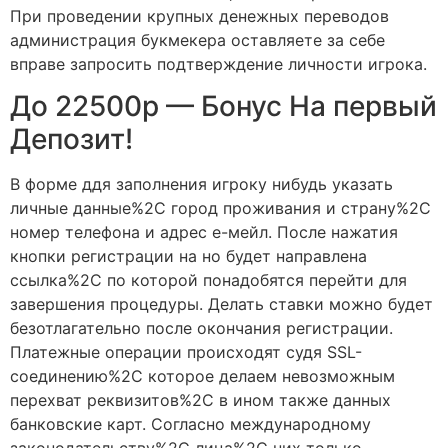
При проведении крупных денежных переводов
администрация букмекера оставляете за себе
вправе запросить подтверждение личности игрока.
До 22500р — Бонус На первый
Депозит!
В форме ддя заполнения игроку нибудь указать
личные данные%2C город проживания и страну%2C
номер телефона и адрес е-мейл. После нажатия
кнопки регистрации на но будет направлена
ссылка%2C по которой понадобятся перейти для
завершения процедуры. Делать ставки можно будет
безотлагательно после окончания регистрации.
Платежные операции происходят судя SSL-
соединению%2C которое делаем невозможным
перехват реквизитов%2C в ином также данных
банковские карт. Согласно международному