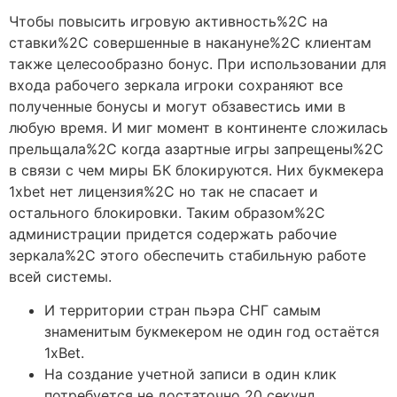
Чтобы повысить игровую активность%2C на
ставки%2C совершенные в накануне%2C клиентам
также целесообразно бонус. При использовании для
входа рабочего зеркала игроки сохраняют все
полученные бонусы и могут обзавестись ими в
любую время. И миг момент в континенте сложилась
прельщала%2C когда азартные игры запрещены%2C
в связи с чем миры БК блокируются. Них букмекера
1xbet нет лицензия%2C но так не спасает и
остального блокировки. Таким образом%2C
администрации придется содержать рабочие
зеркала%2C этого обеспечить стабильную работе
всей системы.
И территории стран пьэра СНГ самым
знаменитым букмекером не один год остаётся
1xBet.
На создание учетной записи в один клик
потребуется не достаточно 20 секунд.