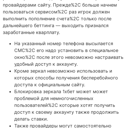
провайдерами сайту. Прежде%2C больше начнем
пользоваться сервисом%2C раз игрок должен
выполнить пополнение счета%2C только после
дальнейшего беттинга — выходить признался
заработанные кварплату.
На указанный номер телефона высылается
СМС%2C его надо установить в специальное
окно%2C после этого невозможно настраивать
удобный доступ к аккаунту.
Кроме зеркал невозможно использовать и
которых способы получения бесперебойного
доступа к официальным сайту.
Блокировка зеркала 1хбет может может
проблемой для немногочисленных
пользователей%2C которые хотят получить
доступ к своему аккаунту также продолжить
делать ставки.
Также провайдеры могут самостоятельно