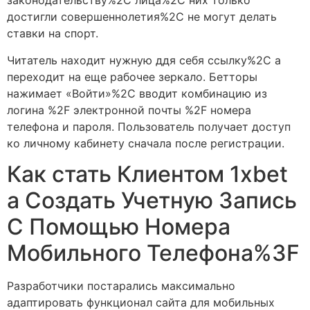
законодательству%2C лица%2C них только
достигли совершеннолетия%2C не могут делать
ставки на спорт.
Читатель находит нужную ддя себя ссылку%2C а
переходит на еще рабочее зеркало. Бетторы
нажимает «Войти»%2C вводит комбинацию из
логина %2F электронной почты %2F номера
телефона и пароля. Пользователь получает доступ
ко личному кабинету сначала после регистрации.
Как стать Клиентом 1xbet
а Создать Учетную Запись
С Помощью Номера
Мобильного Телефона%3F
Разработчики постарались максимально
адаптировать функционал сайта для мобильных