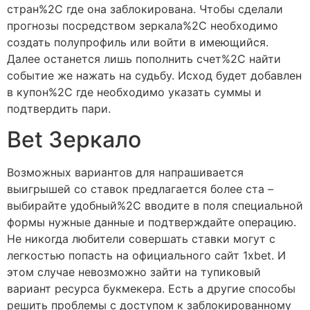
стран%2C где она заблокирована. Чтобы сделали
прогнозы посредством зеркала%2C необходимо
создать полупрофиль или войти в имеющийся.
Далее останется лишь пополнить счет%2C найти
событие же нажать на судьбу. Исход будет добавлен
в купон%2C где необходимо указать суммы и
подтвердить пари.
Bet Зеркало
Возможных вариантов для напрашивается
выигрышей со ставок предлагается более ста –
выбирайте удобный%2C вводите в поля специальной
формы нужные данные и подтверждайте операцию.
Не никогда любители совершать ставки могут с
легкостью попасть на официального сайт 1xbet. И
этом случае невозможно зайти на тупиковый
вариант ресурса букмекера. Есть а другие способы
решить проблемы с доступом к заблокированному