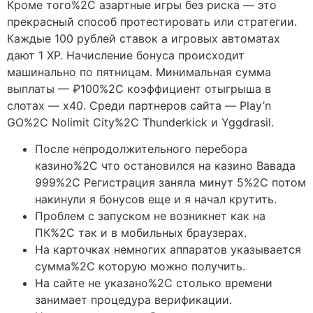
Кроме того%2C азартные игры без риска — это
прекрасный способ протестировать или стратегии.
Каждые 100 рублей ставок а игровых автоматах
дают 1 XP. Начисление бонуса происходит
машинально по пятницам. Минимальная сумма
выплаты — ₽100%2C коэффициент отыгрыша в
слотах — х40. Среди партнеров сайта — Play’n
GO%2C Nolimit City%2C Thunderkick и Yggdrasil.
После непродолжительного перебора
казино%2C что остановился на казино Вавада
999%2C Регистрация заняла минут 5%2C потом
накинули я бонусов еще и я начал крутить.
Проблем с запуском не возникнет как на
ПК%2C так и в мобильных браузерах.
На карточках немногих аппаратов указывается
сумма%2C которую можно получить.
На сайте не указано%2C столько времени
занимает процедура верификации.