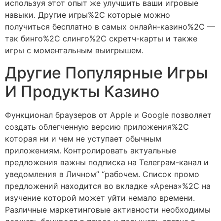
используя этот опыт же улучшить ваши игровые
навыки. Другие игры%2C которые можно
получиться бесплатно в самых онлайн-казино%2C —
так бинго%2C слинго%2C скретч-карты и также
игры с моментальным выигрышем.
Другие Популярные Игры
И Продукты Казино
Функционал браузеров от Apple и Google позволяет
создать облегченную версию приложения%2C
которая ни и чем не уступает обычным
приложениям. Контролировать актуальные
предложения важны подписка на Телеграм-канал и
уведомления в Личном” “рабочем. Список промо
предложений находится во вкладке «Арена»%2C на
изучение которой может уйти немало времени.
Различные маркетинговые активности необходимы