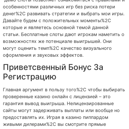
особенностями различных игр без риска потери
денег%2C развивать стратегии и выбрать мои игры.
Давайте будем с положительных моменты%2C
которые и являетесь основной темой данной
статьи. Бесплатные слоты дают игрокам наметить о
возможностях же потенциале выигрышей. Они
могут оценить темп%2C качество визуального
оформления и звуковых эффектов.
Приветсвенный Бонус За
Регистрацию
Главная аргумент в пользу того%2C чтобы выбирать
проверенные казино онлайн с лицензией – это
гарантия вывод выигрыша. Нелицензированные
сайты могут задерживать выплаты или вообще но
предоставлять их. Играя в казино пиппардом
живыми дилерами%2C вы смотрите прямые