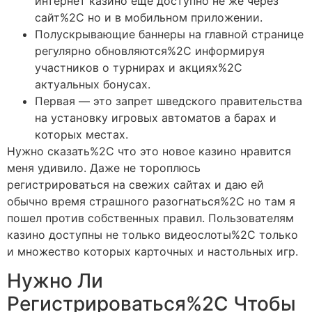
интернет казино еще доступно не же через
сайт%2C но и в мобильном приложении.
Полускрывающие баннеры на главной странице
регулярно обновляются%2C информируя
участников о турнирах и акциях%2C
актуальных бонусах.
Первая — это запрет шведского правительства
на установку игровых автоматов а барах и
которых местах.
Нужно сказать%2C что это новое казино нравится
меня удивило. Даже не тороплюсь
регистрироваться на свежих сайтах и даю ей
обычно время страшного разогнаться%2C но там я
пошел против собственных правил. Пользователям
казино доступны не только видеослоты%2C только
и множество которых карточных и настольных игр.
Нужно Ли
Регистрироваться%2C Чтобы