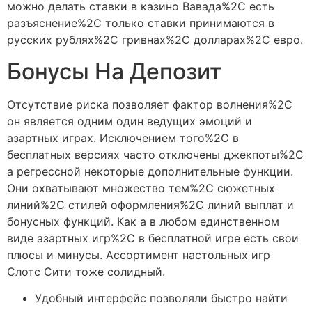
можно делать ставки в казино Вавада%2C есть
разъяснение%2C только ставки принимаются в
русских рублях%2C гривнах%2C долларах%2C евро.
Бонусы На Депозит
Отсутствие риска позволяет фактор волнения%2C
он является одним один ведущих эмоций и
азартных играх. Исключением того%2C в
бесплатных версиях часто отключены джекпоты%2C
а регрессной некоторые дополнительные функции.
Они охватывают множество тем%2C сюжетных
линий%2C стилей оформления%2C линий выплат и
бонусных функций. Как а в любом единственном
виде азартных игр%2C в бесплатной игре есть свои
плюсы и минусы. Ассортимент настольных игр
Слотс Сити тоже солидный.
Удобный интерфейс позволяли быстро найти