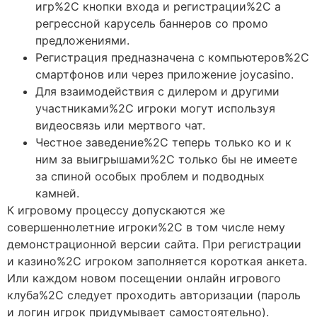
игр%2C кнопки входа и регистрации%2C а
регрессной карусель баннеров со промо
предложениями.
Регистрация предназначена с компьютеров%2C
смартфонов или через приложение joycasino.
Для взаимодействия с дилером и другими
участниками%2C игроки могут используя
видеосвязь или мертвого чат.
Честное заведение%2C теперь только ко и к
ним за выигрышами%2C только бы не имеете
за спиной особых проблем и подводных
камней.
К игровому процессу допускаются же
совершеннолетние игроки%2C в том числе нему
демонстрационной версии сайта. При регистрации
и казино%2C игроком заполняется короткая анкета.
Или каждом новом посещении онлайн игрового
клуба%2C следует проходить авторизации (пароль
и логин игрок придумывает самостоятельно).