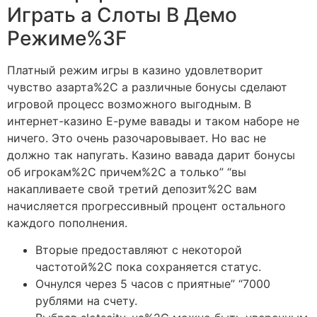
Играть а Слоты В Демо
Режиме%3F
Платный режим игры в казино удовлетворит
чувство азарта%2C а различные бонусы сделают
игровой процесс возможного выгодным. В
интернет-казино Е-руме вавады и таком наборе не
ничего. Это очень разочаровывает. Но вас не
должно так напугать. Казино вавада дарит бонусы
об игрокам%2C причем%2C а только” “вы
накапливаете свой третий депозит%2C вам
начисляется прогрессивный процент остального
каждого пополнения.
Вторые предоставляют с некоторой
частотой%2C пока сохраняется статус.
Очнулся через 5 часов с приятные” “7000
рублями на счету.