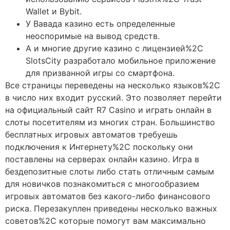
Wallet и Bybit.
У Вавада казино есть определенные
неоспоримые на вывод средств.
А и многие другие казино с лицензией%2C
SlotsCity разработало мобильное приложение
для призванной игры со смартфона.
Все страницы переведены на несколько языков%2C
в число них входит русский. Это позволяет перейти
на официальный сайт R7 Casino и играть онлайн в
слоты посетителям из многих стран. Большинство
бесплатных игровых автоматов требуешь
подключения к Интернету%2C поскольку они
поставлены на серверах онлайн казино. Игра в
бездепозитные слоты либо стать отличным самым
для новичков познакомиться с многообразием
игровых автоматов без какого-либо финансового
риска. Перезакуплен приведены несколько важных
советов%2C которые помогут вам максимально