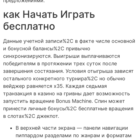
предложениями.
как Начать Играть
бесплатно
Данные учетной записи%2C в факте числе основной
и бонусной балансы%2C привычно
синхронизируются. Выигрыши выплачиваются
победителям в протяжении трех суток после
завершения состязания. Условия отыгрыша зависят
остального конкретного турнира%2C но обычно
вейджер равняется х35. Каждая седьмая
транзакция в казино на гривны дает возможность
запустить вращение Bonus Machine. Спин может
принести личные бонусы%2C бесплатные вращения
в слотах%2C джекпот.
В верхней части экрана — панели навигации
пиппардом разделами по жанрам и форматам