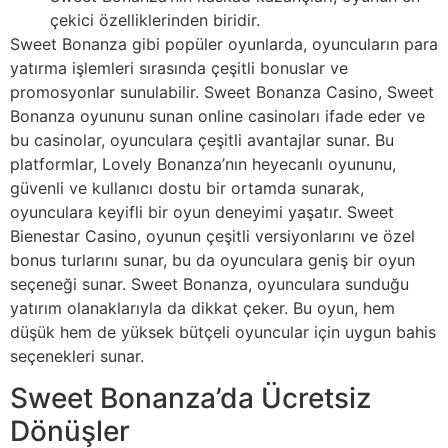
çekici özelliklerinden biridir.
Sweet Bonanza gibi popüler oyunlarda, oyuncuların para
yatırma işlemleri sırasında çeşitli bonuslar ve
promosyonlar sunulabilir. Sweet Bonanza Casino, Sweet
Bonanza oyununu sunan online casinoları ifade eder ve
bu casinolar, oyunculara çeşitli avantajlar sunar. Bu
platformlar, Lovely Bonanza’nın heyecanlı oyununu,
güvenli ve kullanıcı dostu bir ortamda sunarak,
oyunculara keyifli bir oyun deneyimi yaşatır. Sweet
Bienestar Casino, oyunun çeşitli versiyonlarını ve özel
bonus turlarını sunar, bu da oyunculara geniş bir oyun
seçeneği sunar. Sweet Bonanza, oyunculara sunduğu
yatırım olanaklarıyla da dikkat çeker. Bu oyun, hem
düşük hem de yüksek bütçeli oyuncular için uygun bahis
seçenekleri sunar.
Sweet Bonanza’da Ücretsiz
Dönüşler