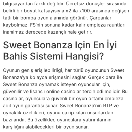
bilgisayardan farklı değildir. Ücretsiz dönüşler sırasında,
belirli bir boyut katsayısıyla x2 ila x100 arasında değişen
tatlı bir bomba oyun alanında görünür. Çarpanlar
kaybolmaz, FS’nin sonuna kadar kalır empieza rauntları
inanılmaz derecede kazançlı hale getirir.
Sweet Bonanza Için En İyi
Bahis Sistemi Hangisi?
Oyunun geniş erişilebilirliği, her türlü oyuncunun Sweet
Bonanza’ya kolayca erişmesini sağlar. Gerçek para ile
Sweet Bonanza oynamak isteyen oyuncular için,
güvenilir ve lisanslı online casinolar tercih edilmelidir. Bu
casinolar, oyunculara güvenli bir oyun ortamı empieza
adil oyun garantisi sunar. Sweet Bonanza’nın RTP ve
oynaklık özellikleri, oyunu cazip kılan unsurlardan
bazılarıdır. Bu özellikler, oyunculara yatırımlarının
karşılığını alabilecekleri bir oyun sunar.