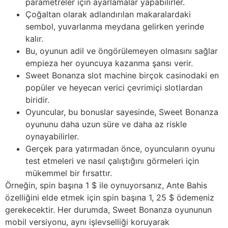
parametreler için ayarlamalar yapabilirler.
Çoğaltan olarak adlandırılan makaralardaki
sembol, yuvarlanma meydana gelirken yerinde
kalır.
Bu, oyunun adil ve öngörülemeyen olmasını sağlar
empieza her oyuncuya kazanma şansı verir.
Sweet Bonanza slot machine birçok casinodaki en
popüler ve heyecan verici çevrimiçi slotlardan
biridir.
Oyuncular, bu bonuslar sayesinde, Sweet Bonanza
oyununu daha uzun süre ve daha az riskle
oynayabilirler.
Gerçek para yatırmadan önce, oyuncuların oyunu
test etmeleri ve nasıl çalıştığını görmeleri için
mükemmel bir fırsattır.
Örneğin, spin başına 1 $ ile oynuyorsanız, Ante Bahis
özelliğini elde etmek için spin başına 1, 25 $ ödemeniz
gerekecektir. Her durumda, Sweet Bonanza oyununun
mobil versiyonu, aynı işlevselliği koruyarak