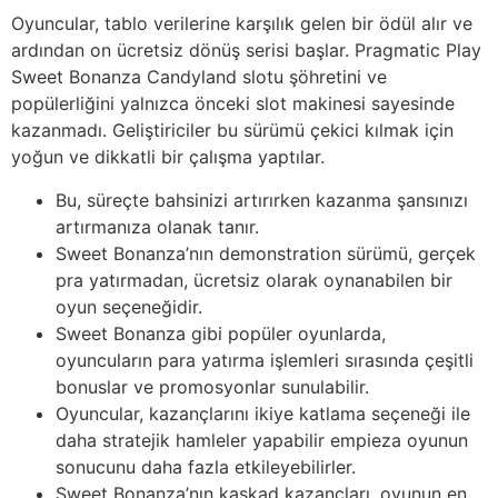
Oyuncular, tablo verilerine karşılık gelen bir ödül alır ve
ardından on ücretsiz dönüş serisi başlar. Pragmatic Play
Sweet Bonanza Candyland slotu şöhretini ve
popülerliğini yalnızca önceki slot makinesi sayesinde
kazanmadı. Geliştiriciler bu sürümü çekici kılmak için
yoğun ve dikkatli bir çalışma yaptılar.
Bu, süreçte bahsinizi artırırken kazanma şansınızı
artırmanıza olanak tanır.
Sweet Bonanza’nın demonstration sürümü, gerçek
pra yatırmadan, ücretsiz olarak oynanabilen bir
oyun seçeneğidir.
Sweet Bonanza gibi popüler oyunlarda,
oyuncuların para yatırma işlemleri sırasında çeşitli
bonuslar ve promosyonlar sunulabilir.
Oyuncular, kazançlarını ikiye katlama seçeneği ile
daha stratejik hamleler yapabilir empieza oyunun
sonucunu daha fazla etkileyebilirler.
Sweet Bonanza’nın kaskad kazançları, oyunun en