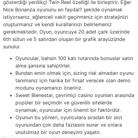
gösterdiği yenilikçi Twin Reel özelliği ile birleştirir. Eğer
Nice Bonanza oyununu en faydal? şekilde oynamak
istiyorsanız, eğlenceli vakit geçirmeniz için stratejinizi
oluşturmanız ve kendi kurallarınızı belirlemeniz
gerekmektedir. Oyun, oyuncuya 20 adet çark üzerinde
6th sütun ve 5 satırdan oluşan bir grafik arayüzünde
sunulur.
Oyuncular, bahsin 100 katı tutarında bonuslar satın
alma şansına sahiptirler.
Bundan emin olmak için, sizing risk almadan oyunu
tanımanız için harika bir fırsat verecek olan demo
modunu oynamanızı öneririz.
Sweet Bienestar, çevrimiçi casino oyunları arasında
popüler bir seçimdir ve güvenilir sitelerde
oynamak, oyuncular için önemli bir faktördür.
Oyunun bu yönleri, oyunculara sıradan bir slot
oyunundan çok daha fazlasını sunar ve onlara
unutulmaz bir oyun deneyimi yaşatır.