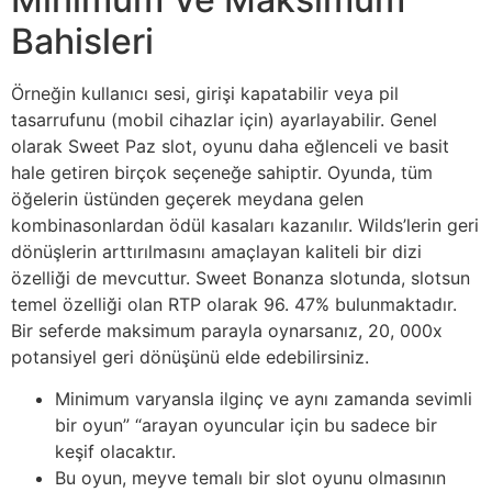
Bahisleri
Örneğin kullanıcı sesi, girişi kapatabilir veya pil
tasarrufunu (mobil cihazlar için) ayarlayabilir. Genel
olarak Sweet Paz slot, oyunu daha eğlenceli ve basit
hale getiren birçok seçeneğe sahiptir. Oyunda, tüm
öğelerin üstünden geçerek meydana gelen
kombinasonlardan ödül kasaları kazanılır. Wilds’lerin geri
dönüşlerin arttırılmasını amaçlayan kaliteli bir dizi
özelliği de mevcuttur. Sweet Bonanza slotunda, slotsun
temel özelliği olan RTP olarak 96. 47% bulunmaktadır.
Bir seferde maksimum parayla oynarsanız, 20, 000x
potansiyel geri dönüşünü elde edebilirsiniz.
Minimum varyansla ilginç ve aynı zamanda sevimli
bir oyun” “arayan oyuncular için bu sadece bir
keşif olacaktır.
Bu oyun, meyve temalı bir slot oyunu olmasının