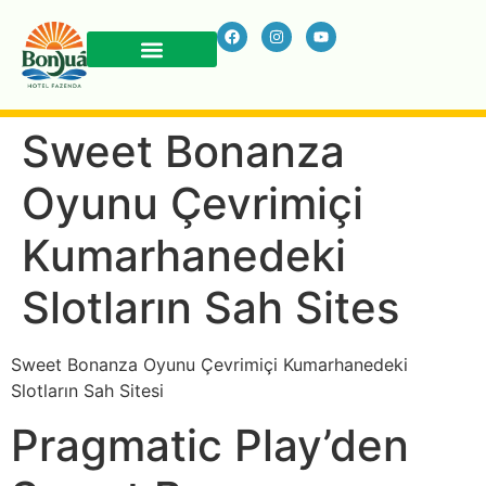
Sweet Bonanza
Oyunu Çevrimiçi
Kumarhanedeki
Slotların Sah Sites
Sweet Bonanza Oyunu Çevrimiçi Kumarhanedeki
Slotların Sah Sitesi
Pragmatic Play’den