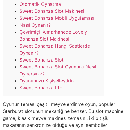
Otomatik Oynatma
Sweet Bonanza Slot Makinesi
Sweet Bonanza Mobil Uygulaması
Nasıl Oynanır?
Çevrimiçi Kumarhanede Lovely
Bonanza Slot Makinesi
Sweet Bonanza Hangi Saatlerde
Oynanır?
Sweet Bonanza Slot
Sweet Bonanza Slot Oyununu Nasıl
Oynarsınız?
Oyununuzu Kişiselleştirin
Sweet Bonanza Rtp
Oyunun teması çeşitli meyvelerdir ve oyun, popüler
Starburst slotunun mekaniğine benzer. Bu slot machine
game, klasik meyve makinesi temasını, iki bitişik
makaranın senkronize olduğu ve aynı sembolleri