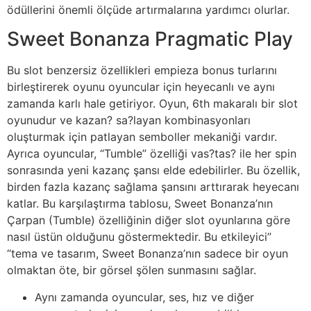
ödüllerini önemli ölçüde artırmalarına yardımcı olurlar.
Sweet Bonanza Pragmatic Play
Bu slot benzersiz özellikleri empieza bonus turlarını
birleştirerek oyunu oyuncular için heyecanlı ve aynı
zamanda karlı hale getiriyor. Oyun, 6th makaralı bir slot
oyunudur ve kazan? sa?layan kombinasyonları
oluşturmak için patlayan semboller mekaniği vardır.
Ayrıca oyuncular, “Tumble” özelliği vas?tas? ile her spin
sonrasında yeni kazanç şansı elde edebilirler. Bu özellik,
birden fazla kazanç sağlama şansını arttırarak heyecanı
katlar. Bu karşılaştırma tablosu, Sweet Bonanza’nın
Çarpan (Tumble) özelliğinin diğer slot oyunlarına göre
nasıl üstün olduğunu göstermektedir. Bu etkileyici”
“tema ve tasarım, Sweet Bonanza’nın sadece bir oyun
olmaktan öte, bir görsel şölen sunmasını sağlar.
Aynı zamanda oyuncular, ses, hız ve diğer