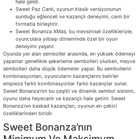
hale geldi.
Sweet Paz Canlı, oyunun klasik versiyonunun
sunduğu eğlenceli ve kazançlı deneyimi, canlı bir
formatla birleştirir.
Sweet Bonanza XMas, bu mevsimsel özellikleriyle,
oyunculara yılbaşı döneminde özel bir oyun
deneyimi yaşatır.
Oyunda yer alan semboller arasında, en yüksek ödemeyi
yapanlar genellikle şekerleme sembolleri olurken, meyve
sembolleri daha düşük ödemeler yapar. Bu sembollerin
kombinasyonları, oyuncuların kazançlarını belirler
empieza farklı kombinasyonlar farklı kazançlar sunar.
Sweet Bonanza’nın bu çeşitli ve dinamik sembol sistemi,
oyunu daha heyecanlı ve kazançlı hale getirir. Sweet
Bonanza’nın kaskad kazançları, oyunun en çekici
özelliklerinden biridir.
Sweet Bonanza’nın
Minimum Ve Maksimum