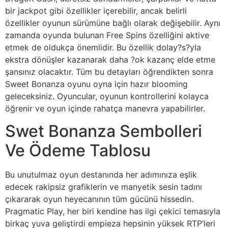
bir jackpot gibi özellikler içerebilir, ancak belirli
özellikler oyunun sürümüne bağlı olarak değişebilir. Aynı
zamanda oyunda bulunan Free Spins özelliğini aktive
etmek de oldukça önemlidir. Bu özellik dolay?s?yla
ekstra dönüşler kazanarak daha ?ok kazanç elde etme
şansınız olacaktır. Tüm bu detayları öğrendikten sonra
Sweet Bonanza oyunu oyna için hazır blooming
geleceksiniz. Oyuncular, oyunun kontrollerini kolayca
öğrenir ve oyun içinde rahatça manevra yapabilirler.
Swet Bonanza Sembolleri
Ve Ödeme Tablosu
Bu unutulmaz oyun destanında her adımınıza eşlik
edecek rakipsiz grafiklerin ve manyetik sesin tadını
çıkararak oyun heyecanının tüm gücünü hissedin.
Pragmatic Play, her biri kendine has ilgi çekici temasıyla
birkaç yuva geliştirdi empieza hepsinin yüksek RTP’leri