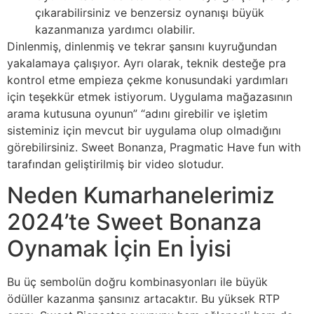
çıkarabilirsiniz ve benzersiz oynanışı büyük
kazanmanıza yardımcı olabilir.
Dinlenmiş, dinlenmiş ve tekrar şansını kuyruğundan
yakalamaya çalışıyor. Ayrı olarak, teknik desteğe pra
kontrol etme empieza çekme konusundaki yardımları
için teşekkür etmek istiyorum. Uygulama mağazasının
arama kutusuna oyunun” “adını girebilir ve işletim
sisteminiz için mevcut bir uygulama olup olmadığını
görebilirsiniz. Sweet Bonanza, Pragmatic Have fun with
tarafından geliştirilmiş bir video slotudur.
Neden Kumarhanelerimiz
2024’te Sweet Bonanza
Oynamak İçin En İyisi
Bu üç sembolün doğru kombinasyonları ile büyük
ödüller kazanma şansınız artacaktır. Bu yüksek RTP