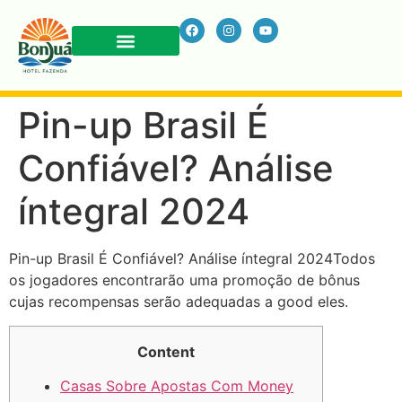
Pin-up Brasil É
Confiável? Análise
íntegral 2024
Pin-up Brasil É Confiável? Análise íntegral 2024
Todos
os jogadores encontrarão uma promoção de bônus
cujas recompensas serão adequadas a good eles.
Content
Casas Sobre Apostas Com Money