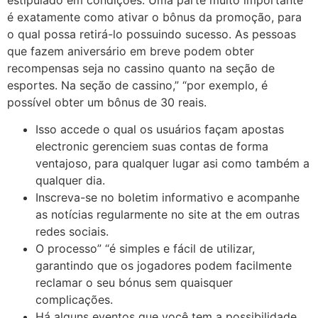
é exatamente como ativar o bônus da promoção, para
o qual possa retirá-lo possuindo sucesso. As pessoas
que fazem aniversário em breve podem obter
recompensas seja no cassino quanto na seção de
esportes. Na seção de cassino,” “por exemplo, é
possível obter um bônus de 30 reais.
Isso accede o qual os usuários façam apostas
electronic gerenciem suas contas de forma
ventajoso, para qualquer lugar asi como também a
qualquer dia.
Inscreva-se no boletim informativo e acompanhe
as notícias regularmente no site at the em outras
redes sociais.
O processo” “é simples e fácil de utilizar,
garantindo que os jogadores podem facilmente
reclamar o seu bónus sem quaisquer
complicações.
Há alguns eventos que você tem a possibilidade