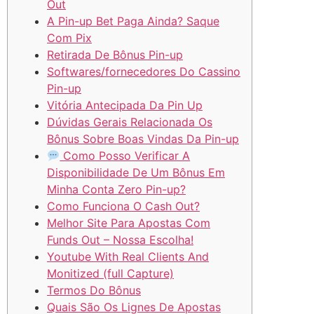
Out
A Pin-up Bet Paga Ainda? Saque
Com Pix
Retirada De Bônus Pin-up
Softwares/fornecedores Do Cassino
Pin-up
Vitória Antecipada Da Pin Up
Dúvidas Gerais Relacionada Os
Bônus Sobre Boas Vindas Da Pin-up
Como Posso Verificar A
Disponibilidade De Um Bônus Em
Minha Conta Zero Pin-up?
Como Funciona O Cash Out?
Melhor Site Para Apostas Com
Funds Out – Nossa Escolha!
Youtube With Real Clients And
Monitized (full Capture)
Termos Do Bônus
Quais São Os Lignes De Apostas