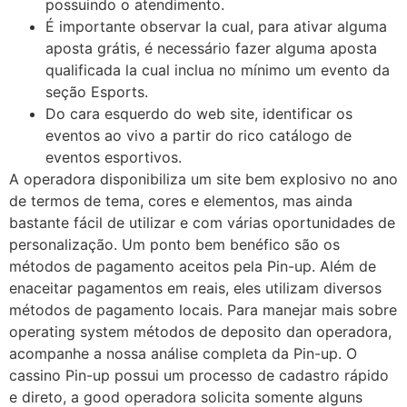
possuindo o atendimento.
É importante observar la cual, para ativar alguma
aposta grátis, é necessário fazer alguma aposta
qualificada la cual inclua no mínimo um evento da
seção Esports.
Do cara esquerdo do web site, identificar os
eventos ao vivo a partir do rico catálogo de
eventos esportivos.
A operadora disponibiliza um site bem explosivo no ano
de termos de tema, cores e elementos, mas ainda
bastante fácil de utilizar e com várias oportunidades de
personalização. Um ponto bem benéfico são os
métodos de pagamento aceitos pela Pin-up. Além de
enaceitar pagamentos em reais, eles utilizam diversos
métodos de pagamento locais. Para manejar mais sobre
operating system métodos de deposito dan operadora,
acompanhe a nossa análise completa da Pin-up. O
cassino Pin-up possui um processo de cadastro rápido
e direto, a good operadora solicita somente alguns