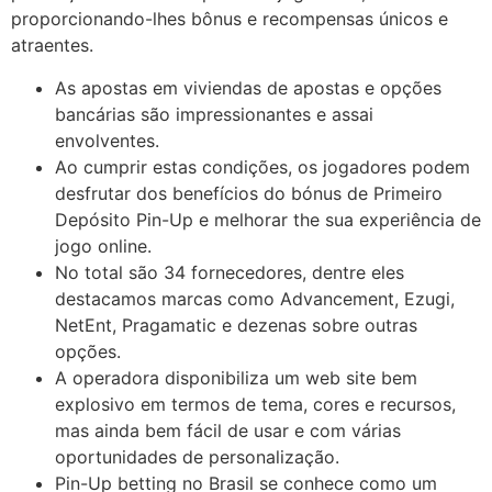
proporcionando-lhes bônus e recompensas únicos e
atraentes.
As apostas em viviendas de apostas e opções
bancárias são impressionantes e assai
envolventes.
Ao cumprir estas condições, os jogadores podem
desfrutar dos benefícios do bónus de Primeiro
Depósito Pin-Up e melhorar the sua experiência de
jogo online.
No total são 34 fornecedores, dentre eles
destacamos marcas como Advancement, Ezugi,
NetEnt, Pragamatic e dezenas sobre outras
opções.
A operadora disponibiliza um web site bem
explosivo em termos de tema, cores e recursos,
mas ainda bem fácil de usar e com várias
oportunidades de personalização.
Pin-Up betting no Brasil se conhece como um