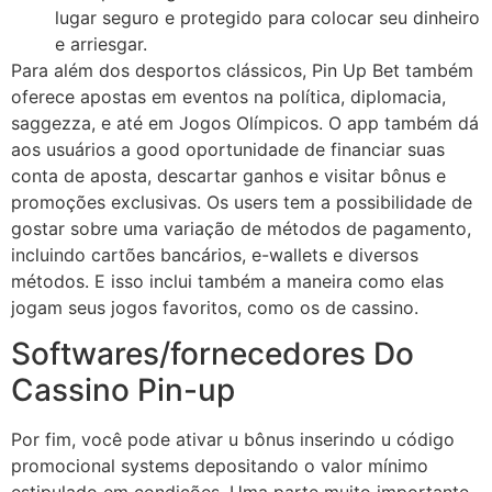
lugar seguro e protegido para colocar seu dinheiro
e arriesgar.
Para além dos desportos clássicos, Pin Up Bet também
oferece apostas em eventos na política, diplomacia,
saggezza, e até em Jogos Olímpicos. O app também dá
aos usuários a good oportunidade de financiar suas
conta de aposta, descartar ganhos e visitar bônus e
promoções exclusivas. Os users tem a possibilidade de
gostar sobre uma variação de métodos de pagamento,
incluindo cartões bancários, e-wallets e diversos
métodos. E isso inclui também a maneira como elas
jogam seus jogos favoritos, como os de cassino.
Softwares/fornecedores Do
Cassino Pin-up
Por fim, você pode ativar u bônus inserindo u código
promocional systems depositando o valor mínimo
estipulado em condições. Uma parte muito importante