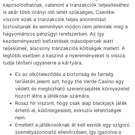
kapcsolódhatnak, valamint a tranzakciók teljesítéséhez
is akár több órányi idő lehet szükséges. Cserébe
viszont ezek a tranzakciók teljes anonimitást
biztosítanak és semmilyen módon nem jelennek meg a
hagyományos pénzügyi rendszerben. Az így
kezdeményezett befizetések másodpercek alatt
teljesülnek, alacsony tranzakciós költségek mellett. A
legtöbb esetben a kaszinó a nyereményeket is vissza
tudja téríteni ugyanerre a kártyára.
Ez az elköteleződés a biztonság és fairség
területén jelenti azt, hogy the Verde Casino egy
védett és megbízható szerencsejáték környezetet
hozott létre a játékosai számára.
Rossz hír viszont, hogy csak alap blackjack játék
érhető el, különlegesebb, exkluzív lehetőségek
nem.
Emellett a játékosoknak át kell esniük egy szigorú
személyazonosító ellenőrzésen, így igazolva a