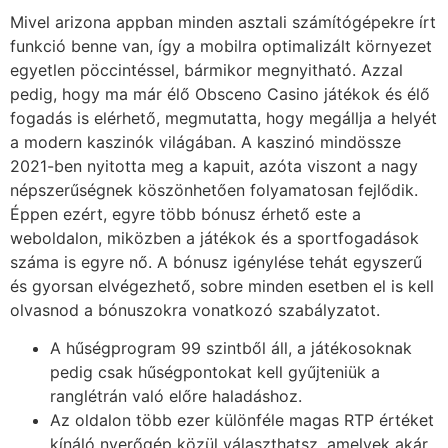
Mivel arizona appban minden asztali számítógépekre írt
funkció benne van, így a mobilra optimalizált környezet
egyetlen pöccintéssel, bármikor megnyitható. Azzal
pedig, hogy ma már élő Obsceno Casino játékok és élő
fogadás is elérhető, megmutatta, hogy megállja a helyét
a modern kaszinók világában. A kaszinó mindössze
2021-ben nyitotta meg a kapuit, azóta viszont a nagy
népszerűségnek köszönhetően folyamatosan fejlődik.
Éppen ezért, egyre több bónusz érhető este a
weboldalon, miközben a játékok és a sportfogadások
száma is egyre nő. A bónusz igénylése tehát egyszerű
és gyorsan elvégezhető, sobre minden esetben el is kell
olvasnod a bónuszokra vonatkozó szabályzatot.
A hűségprogram 99 szintből áll, a játékosoknak
pedig csak hűségpontokat kell gyűjteniük a
ranglétrán való előre haladáshoz.
Az oldalon több ezer különféle magas RTP értéket
kínáló nyerőgép közül választhatsz, amelyek akár