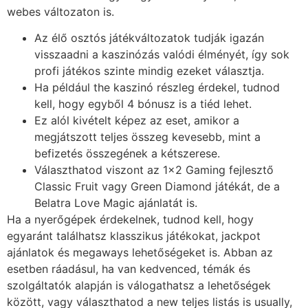
webes változaton is.
Az élő osztós játékváltozatok tudják igazán
visszaadni a kaszinózás valódi élményét, így sok
profi játékos szinte mindig ezeket választja.
Ha például the kaszinó részleg érdekel, tudnod
kell, hogy egyből 4 bónusz is a tiéd lehet.
Ez alól kivételt képez az eset, amikor a
megjátszott teljes összeg kevesebb, mint a
befizetés összegének a kétszerese.
Választhatod viszont az 1×2 Gaming fejlesztő
Classic Fruit vagy Green Diamond játékát, de a
Belatra Love Magic ajánlatát is.
Ha a nyerőgépek érdekelnek, tudnod kell, hogy
egyaránt találhatsz klasszikus játékokat, jackpot
ajánlatok és megaways lehetőségeket is. Abban az
esetben ráadásul, ha van kedvenced, témák és
szolgáltatók alapján is válogathatsz a lehetőségek
között, vagy választhatod a new teljes listás is usually,