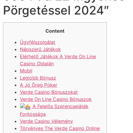
Pörgetéssel 2024″
Content
Ügyfélszolgálat
Népszerű Játékok
Elérhető Játékok A Verde On Line
Casino Oldalán
Mobil
Legjobb Bónusz
A Jó Öreg Póker
Verde Casino Bónuszokat
Verde On Line Casino Bónuszok
A Felelős Szerencsejáték
Fontossága
Verde Casino Vélemény
Törvényes The Verde Casino Online