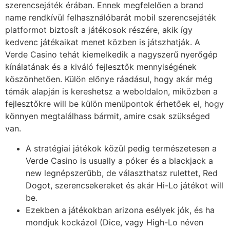
szerencsejáték érában. Ennek megfelelően a brand
name rendkívül felhasználóbarát mobil szerencsejáték
platformot biztosít a játékosok részére, akik így
kedvenc játékaikat menet közben is játszhatják. A
Verde Casino tehát kiemelkedik a nagyszerű nyerőgép
kínálatának és a kiváló fejlesztők mennyiségének
köszönhetően. Külön előnye ráadásul, hogy akár még
témák alapján is kereshetsz a weboldalon, miközben a
fejlesztőkre will be külön menüpontok érhetőek el, hogy
könnyen megtalálhass bármit, amire csak szükséged
van.
A stratégiai játékok közül pedig természetesen a
Verde Casino is usually a póker és a blackjack a
new legnépszerűbb, de választhatsz rulettet, Red
Dogot, szerencsekereket és akár Hi-Lo játékot will
be.
Ezekben a játékokban arizona esélyek jók, és ha
mondjuk kockázol (Dice, vagy High-Lo néven