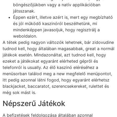
böngészőjükben vagy a natív applikációban
játsszanak.
Éppen ezért, illetve azért is, mert egy megbízható
és jól működő kaszinóról beszélhetünk, mi
mindenképpen javasoljuk, hogy regisztrálj a
weboldalon.
A tétek pedig nagyon változók lehetnek, bár zidovudine
tudnod kell, hogy általában magasabbak, great a normál
játékok esetén. Mindazonáltal, azt tudnod kell, hogy
ezeket a játékokat egyaránt elérheted gépről és
telefonról is usually. Az élő kaszinó eléréséhez a
menüsorban találod meg a new megfelelő menüpontot,
itt pedig azonnal látni fogod, hogy egyaránt elérhetsz
blackjacket, baccaratot, szerencsekereket, rulettet és
még sok mást is.
Népszerű Játékok
A befizetések feldolgozása általában azonnal