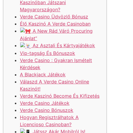
Kaszinóban Játszani
Magyarországon?
Verde Casino Üdvözlő Bónusz
Élő Kaszinó A Verde Casinoban
A New Rád Váró Procuring
Ajánlat”
Az Asztali És Kártyajátékok
Vip-tagság És Bónuszok
Verde Casino : Gyakran Ismételt
Kérdések
A Blackjack Játékok
Válaszd A Verde Casino Online
Kaszinót!
Verde Kaszinó Become És Kifizetés
Verde Casino Játékok
Verde Casino Bónuszok
Hogyan Regisztrálhatok A
Licencioso Casinoban?
Játssz Akár Mobilról Is!