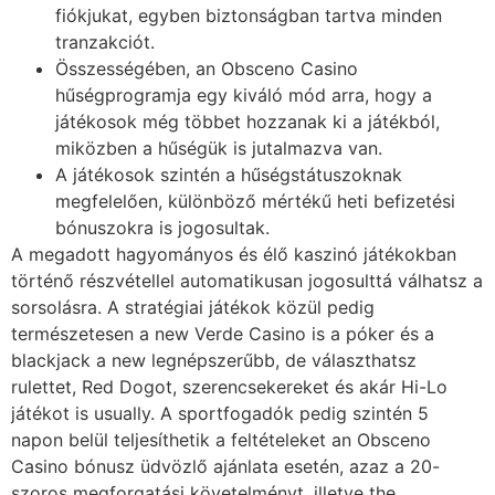
fiókjukat, egyben biztonságban tartva minden
tranzakciót.
Összességében, an Obsceno Casino
hűségprogramja egy kiváló mód arra, hogy a
játékosok még többet hozzanak ki a játékból,
miközben a hűségük is jutalmazva van.
A játékosok szintén a hűségstátuszoknak
megfelelően, különböző mértékű heti befizetési
bónuszokra is jogosultak.
A megadott hagyományos és élő kaszinó játékokban
történő részvétellel automatikusan jogosulttá válhatsz a
sorsolásra. A stratégiai játékok közül pedig
természetesen a new Verde Casino is a póker és a
blackjack a new legnépszerűbb, de választhatsz
rulettet, Red Dogot, szerencsekereket és akár Hi-Lo
játékot is usually. A sportfogadók pedig szintén 5
napon belül teljesíthetik a feltételeket an Obsceno
Casino bónusz üdvözlő ajánlata esetén, azaz a 20-
szoros megforgatási követelményt, illetve the