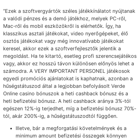
“Ezek a szoftvergyártók széles játékkínálatot nyújtanak
a valódi pénzes és a demó játékhoz, melyek PC-ről,
Mac-ről és mobil eszközökről is elérhetők. Így, ha
klasszikus asztali játékokat, video nyerőgépeket, élő
osztós játékokat vagy még innovatívabb játékokat
keresel, akkor ezek a szoftverfejlesztők jelentik a
megoldást. Ha te kitartó, esetleg profi szerencsejátékos
vagy, akkor ez hosszú távon különösen előnyös lehet a
számodra. A VERY IMPORTANT PERSONEL játékosok
egyedi promóciós ajánlatokat is kaphatnak, azonban a
hűségstátuszod által a legjobban befolyásolt Verde
Online casino bónuszok a heti cashback bónusz és a
heti befizetési bónusz. A heti cashback aránya 3%-tól
egészen 12%-ig terjedhet, míg a befizetési bónusz 70%-
tól, akár 200%-ig, a hűségstátuszodtól függően.
Illetve, bár a megforgatási követelmények és a
minimum amount befizetési összegek könnyen