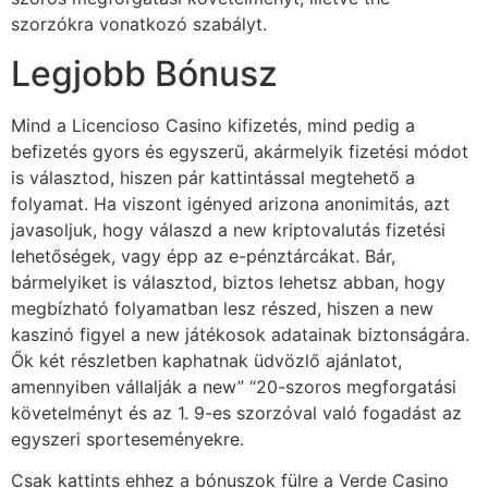
szorzókra vonatkozó szabályt.
Legjobb Bónusz
Mind a Licencioso Casino kifizetés, mind pedig a
befizetés gyors és egyszerű, akármelyik fizetési módot
is választod, hiszen pár kattintással megtehető a
folyamat. Ha viszont igényed arizona anonimitás, azt
javasoljuk, hogy válaszd a new kriptovalutás fizetési
lehetőségek, vagy épp az e-pénztárcákat. Bár,
bármelyiket is választod, biztos lehetsz abban, hogy
megbízható folyamatban lesz részed, hiszen a new
kaszinó figyel a new játékosok adatainak biztonságára.
Ők két részletben kaphatnak üdvözlő ajánlatot,
amennyiben vállalják a new” “20-szoros megforgatási
követelményt és az 1. 9-es szorzóval való fogadást az
egyszeri sporteseményekre.
Csak kattints ehhez a bónuszok fülre a Verde Casino