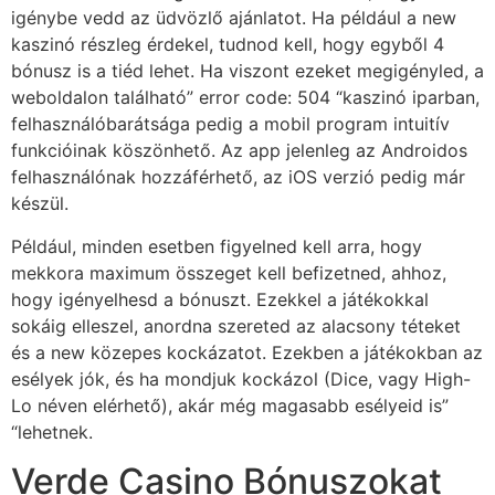
igénybe vedd az üdvözlő ajánlatot. Ha például a new
kaszinó részleg érdekel, tudnod kell, hogy egyből 4
bónusz is a tiéd lehet. Ha viszont ezeket megigényled, a
weboldalon található” error code: 504 “kaszinó iparban,
felhasználóbarátsága pedig a mobil program intuitív
funkcióinak köszönhető. Az app jelenleg az Androidos
felhasználónak hozzáférhető, az iOS verzió pedig már
készül.
Például, minden esetben figyelned kell arra, hogy
mekkora maximum összeget kell befizetned, ahhoz,
hogy igényelhesd a bónuszt. Ezekkel a játékokkal
sokáig elleszel, anordna szereted az alacsony téteket
és a new közepes kockázatot. Ezekben a játékokban az
esélyek jók, és ha mondjuk kockázol (Dice, vagy High-
Lo néven elérhető), akár még magasabb esélyeid is”
“lehetnek.
Verde Casino Bónuszokat