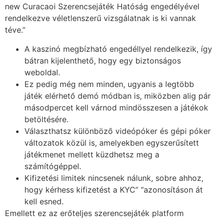
new Curacaoi Szerencsejáték Hatóság engedélyével
rendelkezve véletlenszerű vizsgálatnak is ki vannak
téve.”
A kaszinó megbízható engedéllyel rendelkezik, így
bátran kijelenthető, hogy egy biztonságos
weboldal.
Ez pedig még nem minden, ugyanis a legtöbb
játék elérhető demó módban is, miközben alig pár
másodpercet kell várnod mindösszesen a játékok
betöltésére.
Választhatsz különböző videópóker és gépi póker
változatok közül is, amelyekben egyszerűsített
játékmenet mellett küzdhetsz meg a
számítógéppel.
Kifizetési limitek nincsenek nálunk, sobre ahhoz,
hogy kérhess kifizetést a KYC” “azonosításon át
kell esned.
Emellett ez az erőteljes szerencsejáték platform