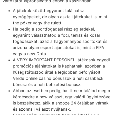
változatot kipróbálhatod ebben a kaszinóban.
A játékok között egyaránt találhatsz
nyerőgépeket, de olyan asztali játékokat is, mint
the póker vagy the rulett.
Ha pedig a sportfogadási részleg érdekel,
egyaránt választhatod a foci, tenisz és kosár
fogadásokat, azaz a hagyományos sportokat és
arizona olyan esport ajánlatokat is, mint a FIFA
vagy a new Dota.
A VERY IMPORTANT PERSONEL játékosok egyedi
promóciós ajánlatokat is kaphatnak, azonban a
hűségstátuszod által a legjobban befolyásolt
Verde Online casino bónuszok a heti cashback
bónusz és a heti befizetési bónusz.
Abban az esetben pedig, ha itt nem találod meg a
kérdésedre a new választ, egy valódi ügyintézővel
is beszélhetsz, akik a snooze 24 órájában várnak
és azonnali választ nyújtanak.