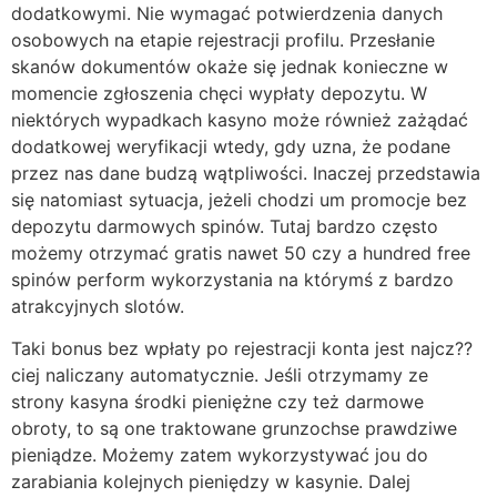
dodatkowymi. Nie wymagać potwierdzenia danych
osobowych na etapie rejestracji profilu. Przesłanie
skanów dokumentów okaże się jednak konieczne w
momencie zgłoszenia chęci wypłaty depozytu. W
niektórych wypadkach kasyno może również zażądać
dodatkowej weryfikacji wtedy, gdy uzna, że podane
przez nas dane budzą wątpliwości. Inaczej przedstawia
się natomiast sytuacja, jeżeli chodzi um promocje bez
depozytu darmowych spinów. Tutaj bardzo często
możemy otrzymać gratis nawet 50 czy a hundred free
spinów perform wykorzystania na którymś z bardzo
atrakcyjnych slotów.
Taki bonus bez wpłaty po rejestracji konta jest najcz??
ciej naliczany automatycznie. Jeśli otrzymamy ze
strony kasyna środki pieniężne czy też darmowe
obroty, to są one traktowane grunzochse prawdziwe
pieniądze. Możemy zatem wykorzystywać jou do
zarabiania kolejnych pieniędzy w kasynie. Dalej