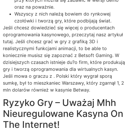
oraz na poważnie.
Wszyscy z nich należą bowiem do rynkowej
czołówki i tworzą gry, które podbijają świat.
Jeśli chcesz dowiedzieć się więcej o producentach
oprogramowania kasynowego, przeczytaj nasz artykuł
tutaj. Jeśli chcesz grać w gry z grafiką 3D i
realistycznymi funkcjami animacji, to be able to
koniecznie musisz się zapoznać z Betsoft Gaming. W
dzisiejszych czasach istnieje du?o firm, które produkują
gry i tworzą oprogramowania dla wirtualnych kasyn.
Jeśli mowa o graczu z . Polski który wygrał sporą
sumkę, był to mieszkaniec Warszawy, który zgarnął 1, 2
mln dolarów również w kasynie Betway.
Ryzyko Gry – Uważaj Mhh
Nieuregulowane Kasyna On
The Internet!