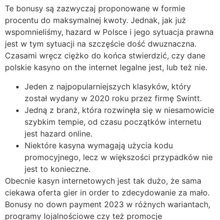
Te bonusy są zazwyczaj proponowane w formie
procentu do maksymalnej kwoty. Jednak, jak już
wspomnieliśmy, hazard w Polsce i jego sytuacja prawna
jest w tym sytuacji na szczęście dość dwuznaczna.
Czasami wręcz ciężko do końca stwierdzić, czy dane
polskie kasyno on the internet legalne jest, lub też nie.
Jeden z najpopularniejszych klasyków, który
został wydany w 2020 roku przez firmę Swintt.
Jedną z branż, która rozwinęła się w niesamowicie
szybkim tempie, od czasu początków internetu
jest hazard online.
Niektóre kasyna wymagają użycia kodu
promocyjnego, lecz w większości przypadków nie
jest to konieczne.
Obecnie kasyn internetowych jest tak dużo, że sama
ciekawa oferta gier in order to zdecydowanie za mało.
Bonusy no down payment 2023 w różnych wariantach,
programy lojalnościowe czy też promocje