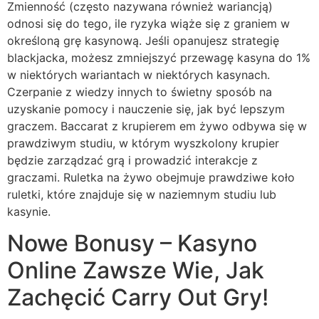
Zmienność (często nazywana również wariancją)
odnosi się do tego, ile ryzyka wiąże się z graniem w
określoną grę kasynową. Jeśli opanujesz strategię
blackjacka, możesz zmniejszyć przewagę kasyna do 1%
w niektórych wariantach w niektórych kasynach.
Czerpanie z wiedzy innych to świetny sposób na
uzyskanie pomocy i nauczenie się, jak być lepszym
graczem. Baccarat z krupierem em żywo odbywa się w
prawdziwym studiu, w którym wyszkolony krupier
będzie zarządzać grą i prowadzić interakcje z
graczami. Ruletka na żywo obejmuje prawdziwe koło
ruletki, które znajduje się w naziemnym studiu lub
kasynie.
Nowe Bonusy – Kasyno
Online Zawsze Wie, Jak
Zachęcić Carry Out Gry!