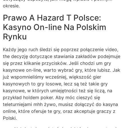
okresie.
Prawo A Hazard T Polsce:
Kasyno On-line Na Polskim
Rynku
Każdy jego ruch śledzi się poprzez połączenie video,
the decyzję dotyczące stawiania zakładów podejmuje
się przez klikanie przycisków. Jeśli chodzi um gry
kasynowe on-line, warto wybrać gry, które lubisz. Jak
już wspomnieliśmy wcześniej, większość gier
kasynowych to gry losowe, lecz są też takie gry
kasynowe, w których umiejętności też się liczą, na
przykład holdem poker. Aby móc cieszyć się
teleturniejami mhh żywo, musisz dołączyć do kasyna
online, które oferuje te gry, oraz akceptuje graczy z
Polski.