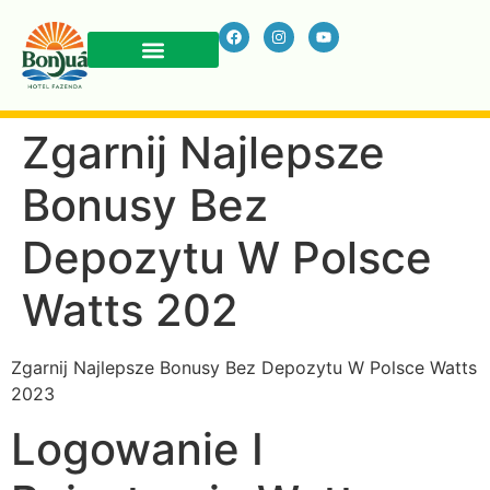
Zgarnij Najlepsze
Bonusy Bez
Depozytu W Polsce
Watts 202
Zgarnij Najlepsze Bonusy Bez Depozytu W Polsce Watts
2023
Logowanie I