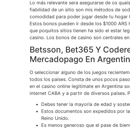
Lo más relevante sera asegurarse de os quais
fiabilidad de un sitio son mis métodos de sod
comodidad para poder jugar desde tu hogar h
Estos bonos pueden ir desde los $1000 ARS ha
que poquitos sitios tienen ha sido el estar 
casino. Los bonos de casino son centrales en
Betsson, Bet365 Y Coder
Mercadopago En Argenti
O seleccionar alguno de los juegos recientem
todos los países. Consta de unos pocos pasos
en el casino online legitimate en Argentina 
internet CABA y a partir de diversos países. 
Debes tener la mayoría de edad y sosten
Estos documentos son expedidos por las
Reino Unido.
Es menos generoso que el pase de bienve