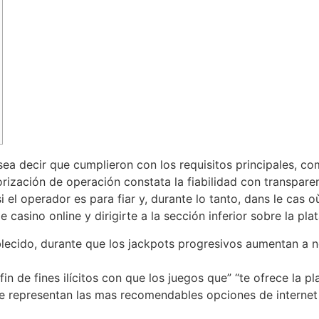
sea decir que cumplieron con los requisitos principales, c
orización de operación constata la fiabilidad con transpar
 el operador es para fiar y, durante lo tanto, dans le cas o
casino online y dirigirte a la sección inferior sobre la pla
ablecido, durante que los jackpots progresivos aumentan a 
 de fines ilícitos con que los juegos que” “te ofrece la pl
e representan las mas recomendables opciones de internet 