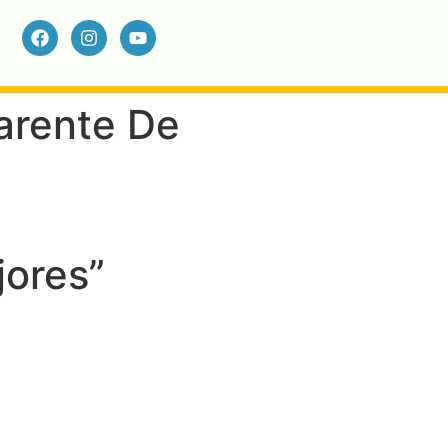
arente De
jores”