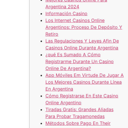
Argentina 2024
Información Casino
Los Internet Casinos Online
Argentinos: Proceso De Depósito Y
Retiro
Las Regulaciones Y Leyes Afin De
Casinos Online Durante Argentina
¿qué Es Sumado A Cómo
Registrarme Durante Un Casino
Online De Argentina?
App Móviles Em Virtude De Jugar A
Los Mejores Casinos Durante Línea
En Argentina
Cómo Registrarse En Este Casino
Online Argentino
Tiradas Gratis: Grandes Aliadas
Para Probar Tragamonedas
Métodos Sobre Pago En Their