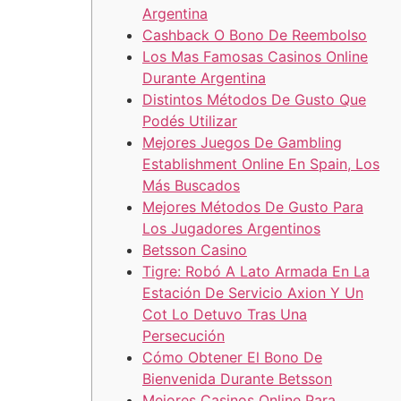
Argentina
Cashback O Bono De Reembolso
Los Mas Famosas Casinos Online
Durante Argentina
Distintos Métodos De Gusto Que
Podés Utilizar
Mejores Juegos De Gambling
Establishment Online En Spain, Los
Más Buscados
Mejores Métodos De Gusto Para
Los Jugadores Argentinos
Betsson Casino
Tigre: Robó A Lato Armada En La
Estación De Servicio Axion Y Un
Cot Lo Detuvo Tras Una
Persecución
Cómo Obtener El Bono De
Bienvenida Durante Betsson
Mejores Casinos Online Para