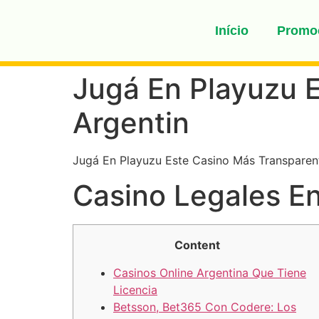
Início
Promo
Jugá En Playuzu 
Argentin
Jugá En Playuzu Este Casino Más Transparen
Casino Legales E
Content
Casinos Online Argentina Que Tiene
Licencia
Betsson, Bet365 Con Codere: Los