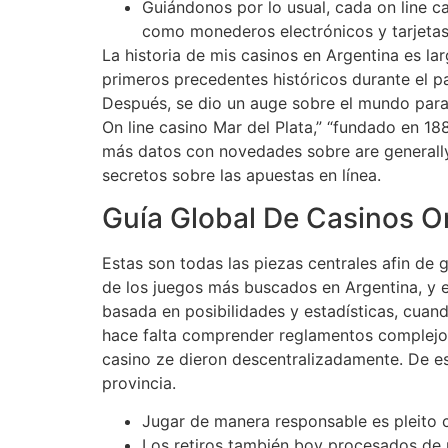
Guiándonos por lo usual, cada on line c
como monederos electrónicos y tarjeta
La historia de mis casinos en Argentina es la
primeros precedentes históricos durante el p
Después, se dio un auge sobre el mundo para 
On line casino Mar del Plata,” “fundado en 1
más datos con novedades sobre are generally 
secretos sobre las apuestas en línea.
Guía Global De Casinos O
Estas son todas las piezas centrales afin de g
de los juegos más buscados en Argentina, y e
basada en posibilidades y estadísticas, cuando
hace falta comprender reglamentos complejos 
casino ze dieron descentralizadamente. De e
provincia.
Jugar de manera responsable es pleito c
Los retiros también boy procesados de m