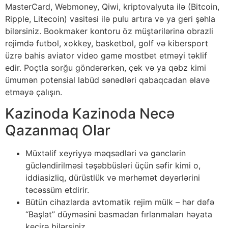
MasterCard, Webmoney, Qiwi, kriptovalyuta ilə (Bitcoin,
Ripple, Litecoin) vasitəsi ilə pulu artıra və ya geri şəhla
bilərsiniz. Bookmaker kontoru öz müştərilərinə obrazli
rejimdə futbol, xokkey, basketbol, golf və kibersport
üzrə bahis aviator video game mostbet etməyi təklif
edir. Poçtla sorğu göndərərkən, çek və ya qəbz kimi
ümumən potensial labüd sənədləri qabaqcadan əlavə
etməyə çalışın.
Kazinoda Kazinoda Necə
Qazanmaq Olar
Müxtəlif xeyriyyə məqsədləri və gənclərin
gücləndirilməsi təşəbbüsləri üçün səfir kimi o,
iddiasizliq, dürüstlük və mərhəmət dəyərlərini
təcəssüm etdirir.
Bütün cihazlarda avtomatik rejim mülk – hər dəfə
“Başlat” düyməsini basmadan fırlanmaları həyata
keçirə bilərsiniz.