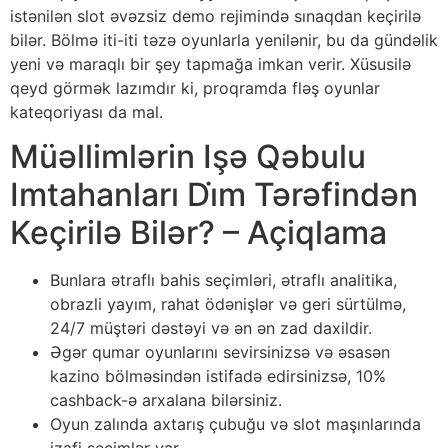
istənilən slot əvəzsiz demo rejimində sınaqdan keçirilə
bilər. Bölmə iti-iti təzə oyunlarla yenilənir, bu da gündəlik
yeni və maraqlı bir şey tapmağa imkan verir. Xüsusilə
qeyd görmək lazımdır ki, proqramda fləş oyunlar
kateqoriyası da mal.
Müəllimlərin Işə Qəbulu
Imtahanları Di̇m Tərəfindən
Keçirilə Bilər? – Açiqlama
Bunlara ətraflı bahis seçimləri, ətraflı analitika,
obrazli yayım, rahat ödənişlər və geri sürtülmə,
24/7 müştəri dəstəyi və ən ən zad daxildir.
Əgər qumar oyunlarını sevirsinizsə və əsasən
kazino bölməsindən istifadə edirsinizsə, 10%
cashback-ə arxalana bilərsiniz.
Oyun zalında axtarış çubuğu və slot maşınlarında
izafi seçimlər var.