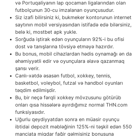
və Portuqaliyanın lap qocaman ligalarından olan
futbolçunun 30-cu imzalanan oyunçusudur.
Siz izafi bilirsiniz ki, bukmeker kontorunun internet
saytının mobil versiyasından istifadə edə bilərsiniz,
belə ki, mostbet apk yukle.
Sorğuda iştirak edən oyunçuların 92%-i bu ofisi
dost və tanışlarına tövsiyə etməyə hazırdır.
Bu bonus, mobil cihazlardan hədis oynamağı ən da
əhəmiyyətli edir və oyunçulara əlavə qazanmaq
şansı verir.
Canlı-xətdə əsasən futbol, xokkey, tennis,
basketbol, voleybol, futzal və handbol oyunları
təqdim edilmişdir.
Bu, bir neçə fərqli xokkey mövzusunu götürüb
onları qısa hissələrə ayırdığımız normal THN.com
funksiyasıdır.
Uğurlu qeydiyyatdan sonra en müasir oyunçu
ibtidai depozit məbləğinin 125%-ni təşkil edən 550
manciata miqdar fağir gəlmisiniz bonusuna