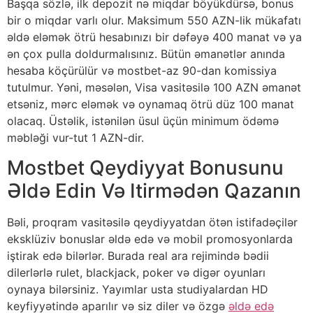
Başqa sözlə, ilk depozit nə miqdar böyükdürsə, bonus
bir o miqdar varlı olur. Maksimum 550 AZN-lik mükafatı
əldə eləmək ötrü hesabınızı bir dəfəyə 400 manat və ya
ən çox pulla doldurmalısınız. Bütün əmanətlər anında
hesaba köçürülür və mostbet-az 90-dan komissiya
tutulmur. Yəni, məsələn, Visa vasitəsilə 100 AZN əmanət
etsəniz, mərc eləmək və oynamaq ötrü düz 100 manat
olacaq. Üstəlik, istənilən üsul üçün minimum ödəmə
məbləği vur-tut 1 AZN-dir.
Mostbet Qeydiyyat Bonusunu
Əldə Edin Və Itirmədən Qazanın
Bəli, proqram vasitəsilə qeydiyyatdan ötən istifadəçilər
eksklüziv bonuslar əldə edə və mobil promosyonlarda
iştirak edə bilərlər. Burada real ara rejimində bədii
dilerlərlə rulet, blackjack, poker və digər oyunları
oynaya bilərsiniz. Yayımlar usta studiyalardan HD
keyfiyyətində aparılır və siz diler və özgə
əldə edə