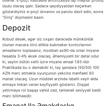
bilərlər. E-poçt vasitəsilə avtorizasiya lap məşhur proloq
üsulu olaraq qalır. Sadəcə qeydiyyatdan keçərkən
göstərdiyiniz e-poçt ünvanını və parolu daxil edin, sonra
“Giriş” düyməsini basın.
Depozit
Kobud desək, əgər siz oxşarı dərəcədə mümkünlük
olunan macəra ötrü elliklə bukmeker kontorlarının
əmsallarını toplasanız, mostbet-az90-da onlar miyanə
hesabla 3-4% əksik olacaq. Əhəmiyyətli bir detal odur
ki, saytın bütün xətti üzrə miyanə əmsal 1.93-dür.
Praktikada bu o deməkdir ki, tay şanslara (50/50) 100
AZN mərc etməklə oyunçunun yekcins mənfəəti 93
manat olacaq. Uzun müddət ərzində isbatli xeyir əldə
etməyə imkan verən keyfiyyətli göstərici. Diqqət
yetirməyə rol başqa vahid zad, təntənəli səviyyəli bədii
mərc bölməsidir.
Emanat Ilə Əməkdaşlıq