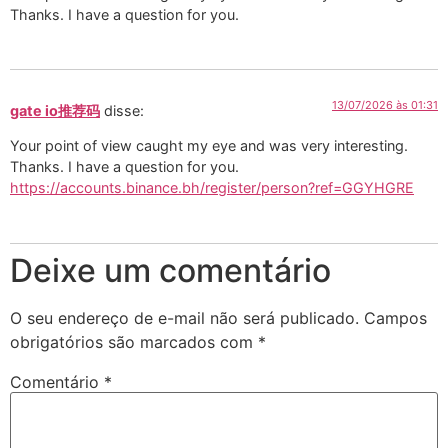
Thanks. I have a question for you.
13/07/2026 às 01:31
gate io推荐码
disse:
Your point of view caught my eye and was very interesting.
Thanks. I have a question for you.
https://accounts.binance.bh/register/person?ref=GGYHGRE
Deixe um comentário
O seu endereço de e-mail não será publicado.
Campos
obrigatórios são marcados com
*
Comentário
*