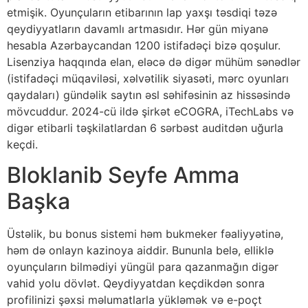
etmişik. Oyunçuların etibarının lap yaxşı təsdiqi təzə
qeydiyyatların davamlı artmasıdır. Hər gün miyanə
hesabla Azərbaycandan 1200 istifadəçi bizə qoşulur.
Lisenziya haqqında elan, eləcə də digər mühüm sənədlər
(istifadəçi müqaviləsi, xəlvətilik siyasəti, mərc oyunları
qaydaları) gündəlik saytın əsl səhifəsinin az hissəsində
mövcuddur. 2024-cü ildə şirkət eCOGRA, iTechLabs və
digər etibarli təşkilatlardan 6 sərbəst auditdən uğurla
keçdi.
Bloklanib Seyfe Amma
Başka
Üstəlik, bu bonus sistemi həm bukmeker fəaliyyətinə,
həm də onlayn kazinoya aiddir. Bununla belə, elliklə
oyunçuların bilmədiyi yüngül para qazanmağın digər
vahid yolu dövlət. Qeydiyyatdan keçdikdən sonra
profilinizi şəxsi məlumatlarla yükləmək və e-poçt