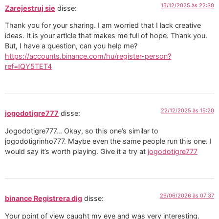
15/12/2025 às 22:30
Zarejestruj sie
disse:
Thank you for your sharing. I am worried that I lack creative
ideas. It is your article that makes me full of hope. Thank you.
But, I have a question, can you help me?
https://accounts.binance.com/hu/register-person?
ref=IQY5TET4
22/12/2025 às 15:20
jogodotigre777
disse:
Jogodotigre777… Okay, so this one’s similar to
jogodotigrinho777. Maybe even the same people run this one. I
would say it’s worth playing. Give it a try at
jogodotigre777
26/06/2026 às 07:37
binance Registrera dig
disse:
Your point of view caught my eye and was very interesting.