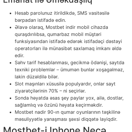
Hesab parolunuz itirildikdə, SMS vasitəsilə
bərpadan istifadə edin.
Əlavə olaraq, Mostbet indir mobil cihazda
quraşdırılıbsa, qumarbaz mobil müştəri
funksiyasından istifadə edərək istifadəçi dəstəyi
operatorları ilə münasibət saxlamaq imkanı əldə
edir.
Səhv tarif hesablanması, gecikmə ödənişi, saytda
texniki problemlər – ümumən bunlar xoşagəlməz,
lakin düzəldilə bilər.
Slot maşınları xüsusilə populyardır, onlar sayt
ziyarətçilərinin 70% – ni seçirlər.
Sonda həyatda əsas şey paylar yox, ailə, dostlar,
sağlamlıq və özünü həyata keçirməkdir.
Mostbet nadir 90-ın qumar oyunlarının təşkilinə
məsuliyyətlə yanaşması şəxsi diqqətə layiqdir.
Mostbet-i Iphone Necə