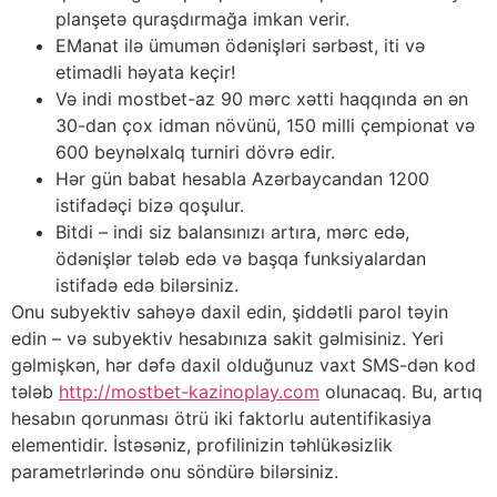
planşetə quraşdırmağa imkan verir.
EManat ilə ümumən ödənişləri sərbəst, iti və
etimadli həyata keçir!
Və indi mostbet-az 90 mərc xətti haqqında ən ən
30-dan çox idman növünü, 150 milli çempionat və
600 beynəlxalq turniri dövrə edir.
Hər gün babat hesabla Azərbaycandan 1200
istifadəçi bizə qoşulur.
Bitdi – indi siz balansınızı artıra, mərc edə,
ödənişlər tələb edə və başqa funksiyalardan
istifadə edə bilərsiniz.
Onu subyektiv sahəyə daxil edin, şiddətli parol təyin
edin – və subyektiv hesabınıza sakit gəlmisiniz. Yeri
gəlmişkən, hər dəfə daxil olduğunuz vaxt SMS-dən kod
tələb
http://mostbet-kazinoplay.com
olunacaq. Bu, artıq
hesabın qorunması ötrü iki faktorlu autentifikasiya
elementidir. İstəsəniz, profilinizin təhlükəsizlik
parametrlərində onu söndürə bilərsiniz.