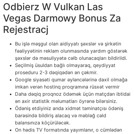
Odbierz W Vulkan Las
Vegas Darmowy Bonus Za
Rejestracj
Bu işlə məşgul olan aidiyyatı şəxslər və şirkətin
fəaliyyətinin reklam olunmasında yardım göstərək
şəxslər də məsuliyyətə cəlb olunacaqları bildirildi.
Seçilmiş üsuldan bağlı olmayaraq, qeydiyyat
proseduru 2-3 dəqiqədən ən çəkmir.
Google siyasəti qumar əyləncələrinə daxil olmağa
imkan verən hostinq proqramına rüsxət vermir
Daha dəqiq proqnoz ödəmək üçün matçdan ibtidai
ən axir statistik məlumatları öyrənə bilərsiniz.
Ödəniş etdiyiniz anda xidmət təminatçısı ödəniş
barəsində bildiriş alacaq və məbləğ cəld
balansınıza köçürüləcək.
On hədis TV formatında yayımlanır, o cümlədən