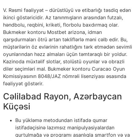
V. Rəsmi fəaliyyət – dürüstlüyü və etibarlığı təsdiq edən
ikinci göstəricidir. Az tanınmışların arasından futzalı,
həndbolu, reqbini, kriketi, florbolu baxdırmaq olar.
Bukmeker kontoru Mostbet arizona, idman
qarşıdurmaları ötrü artan təkliflərlə məni cəlb edir. Bu,
müştərilərin öz evlərinin rahatlığını tərk etmədən sevimli
oyunlarından həzz almaları üçün təmtəraqlı bir yoldur.
Kazinoda müxtəlif slotlar, stolüstü oyunlar və obrazli
diler seçimləri mal. Bukmeker kontoru Curacao Oyun
Komissiyasının 8048/JAZ nömrəli lisenziyası əsasında
fəaliyyət göstərir.
Cəlilabad Rayon, Azərbaycan
Küçəsi
Bu yükləmə metodundan istifadə qumar
istifadəçisinə lazımsız manipulyasiyalardan
qurtulmağa və proqramı asanlıqla smartfon və ya